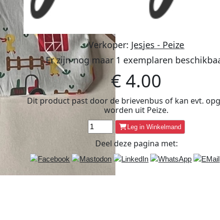
Verkoper:
Jesjes - Peize
Er zijn nog maar
1
exemplaren beschikbaa
€
4.00
Dit product past door de brievenbus of kan evt. op
worden uit
Peize
.
Leg in Winkelmand
Deel deze
pagina
met: