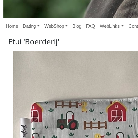
Home
D
ating
W
eb
S
hop
B
log
FAQ
W
eb
L
inks
Cont
Etui 'Boerderij'