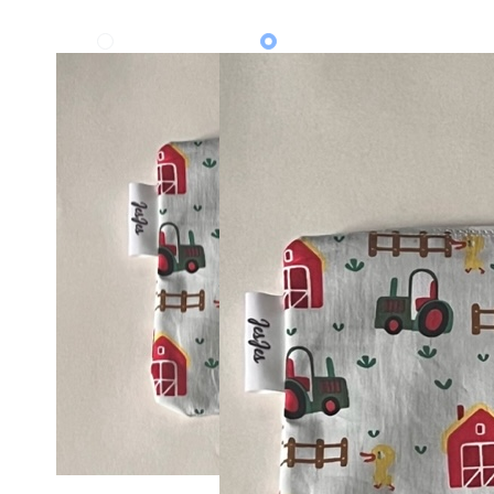
Klik op een
foto
vor een
vergroting
.
Hoofdfoto
Hoofdfoto