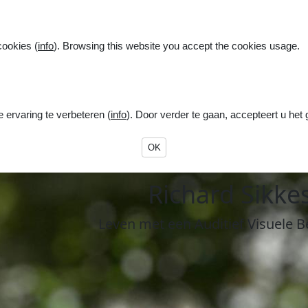
cookies (
info
). Browsing this website you accept the cookies usage.
ervaring te verbeteren (
info
). Door verder te gaan, accepteert u het
OK
R
ichard
S
ikke
Leven
met een
A
uditief
V
isuele
B