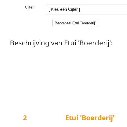
Cijfer:
Beoordeel Etui 'Boerderij'
Beschrijving van
Etui 'Boerderij'
:
Plat, rechthoekig etui van ongeveer 20 cm breed en 14 cm h
Te gebruiken voor bijvoorbeeld pennen, potloden, toiletartikele
NB. Het product dat u krijgt kan iets afwijken van het product
De maat kan ook iets afwijken.
2
foto('s) van
Etui 'Boerderij'
: