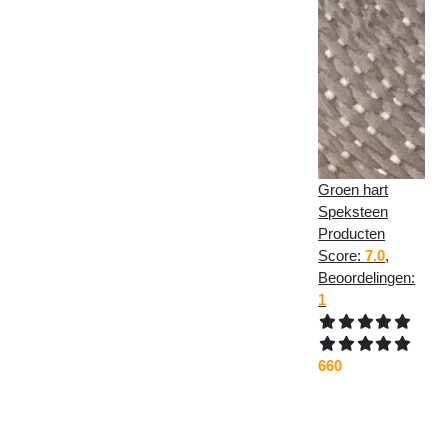
met een stuk stof in de vorm van
konijnenoren. De bijtring is bedoeld
voor baby’s die last hebben van
opkomende tandjes. Met deze
bijtring kan daarnaast perfect de
beweging worden geoefend van het
handje naar de mond brengen, iets
wat een baby moet leren om (later)
zelfstandig te leren eten.
Groen hart
Speksteen
Maar ook leuk om mee te zwaaien
Producten
en frummelen.
Score:
7.0
,
Beoordelingen:
Het stuk stof kan van de bijtring
1
afgehaald worden en in de
wasmachine worden gewassen.
660
Leuk om cadeau te geven en te
krijgen in de kraamtijd!
NB. Het product dat u krijgt kan iets