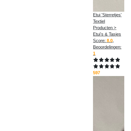
Etui 'Sterretjes'
Textiel
Producten >
Etui's & Tasjes
Score:
8.0
,
Beoordelingen:
1
597