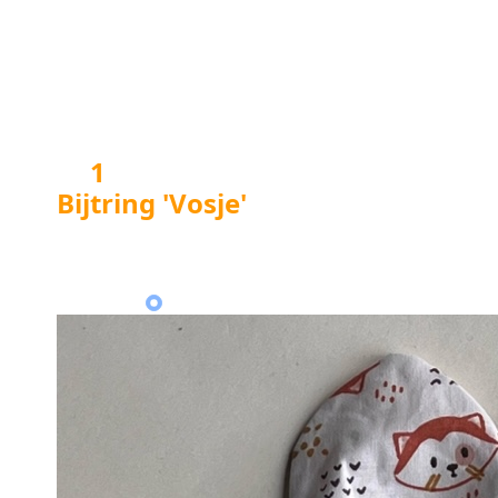
afwijken van het product op de foto,
in verband met het patroon van de
stof.
1
foto('s) van
Bijtring 'Vosje'
:
Klik op een
foto
vor een
vergroting
.
Hoofdfoto