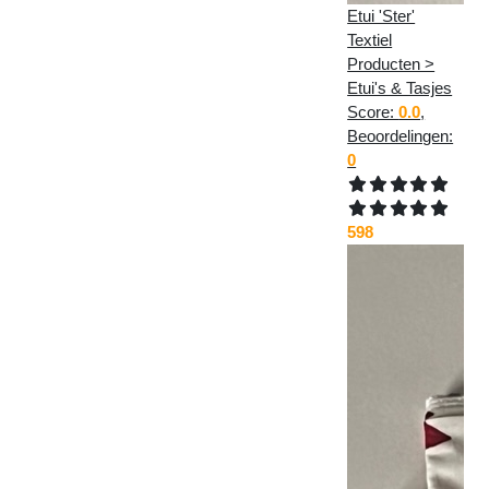
Etui 'Ster'
Textiel
Producten >
Etui's & Tasjes
Score:
0.0
,
Beoordelingen:
0
598