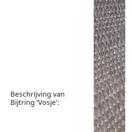
pagina
met:
Beschrijving van
Bijtring 'Vosje'
:
Bijtring
Deze houten bijtring is opgeleukt