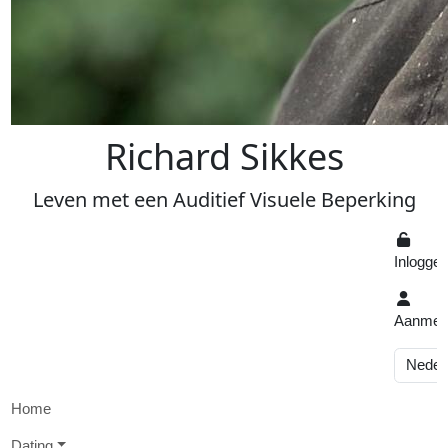
R
ichard
S
ikkes
Leven
met een
A
uditief
V
isuele
Beperking
Inlogge
Aanmel
Home
D
ating