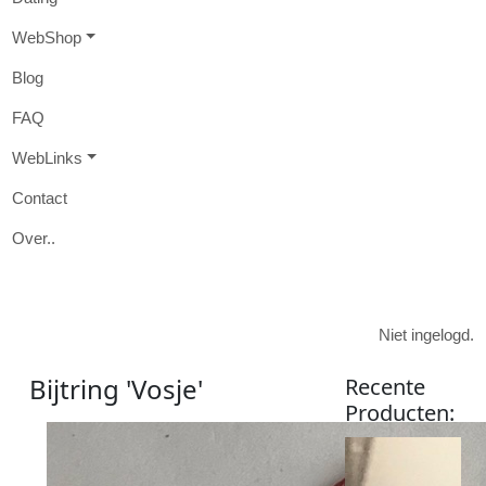
W
eb
S
hop
B
log
FAQ
W
eb
L
inks
Contact
O
ver
..

Niet ingelogd.
Bijtring 'Vosje'
Recente
Producten
:
Product:
Bijtring