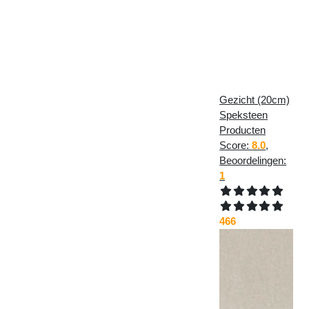
Gezicht (20cm)
Speksteen
Producten
Score:
8.0
,
Beoordelingen:
1
466