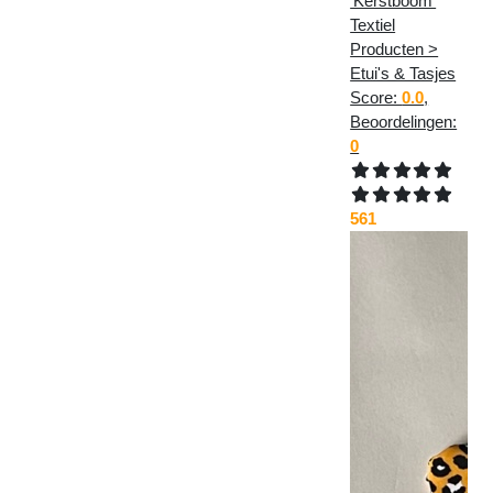
'Kerstboom'
Textiel
Producten >
Etui's & Tasjes
Score:
0.0
,
Beoordelingen:
0
561