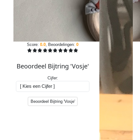
Score:
0.0
, Beoordelingen:
0
Verkoper:
Jesjes
Beoordeel Bijtring 'Vosje'
-
Peize
Cijfer:
Er
zijn
nog
Beoordeel Bijtring 'Vosje'
maar
1
exemplaren
beschikbaar.
€