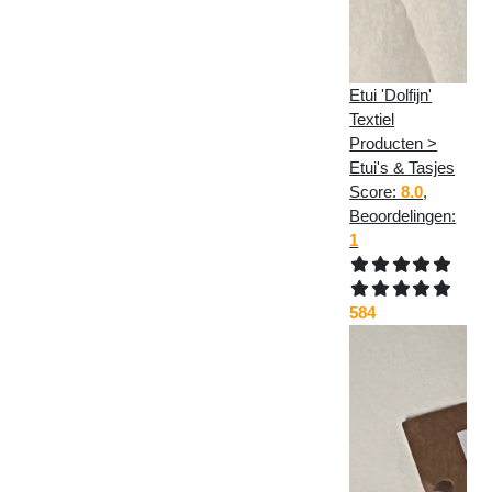
Etui 'Dolfijn'
Textiel
Producten >
Etui's & Tasjes
Score:
8.0
,
Beoordelingen:
1
584