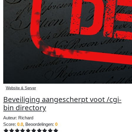
Website & Server
Beveiliging aangescherpt voot /cgi-
bin directory
Auteur:
Richard
Score:
0.0
, Beoordelingen:
0