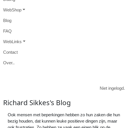
W
eb
S
hop
B
log
FAQ
W
eb
L
inks
Contact
O
ver
..

Niet ingelogd.
R
ichard
S
ikkes's
Blog
Ook mensen met beperkingen hebben zo hun zaken die hun
bezig houden, dat kunnen leuke positieve dingen zijn, maar
ook frustraties. Zo hebben ze vaak een eigen blik op de