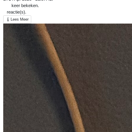
230
keer bekeken.
1
reactie(s).
Lees Meer