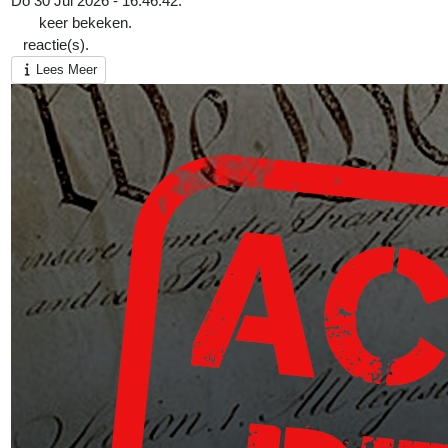
Do 30 Jul 2026 - 16:46:42.
122
keer bekeken.
0
reactie(s).
Lees Meer