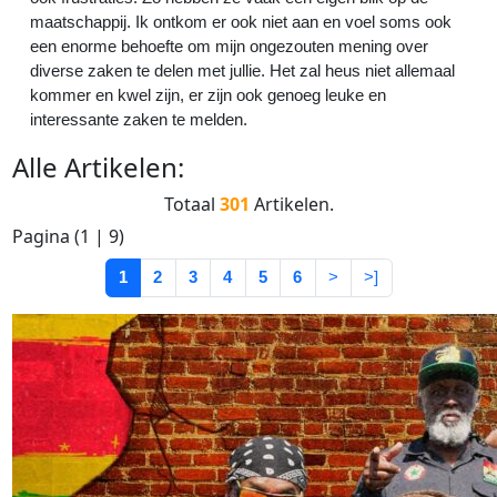
maatschappij. Ik ontkom er ook niet aan en voel soms ook
een enorme behoefte om mijn ongezouten mening over
diverse zaken te delen met jullie. Het zal heus niet allemaal
kommer en kwel zijn, er zijn ook genoeg leuke en
interessante zaken te melden.
Alle
Artikelen
:
Totaal
301
Artikelen.
Pagina (
1
|
9
)
1
2
3
4
5
6
>
>]