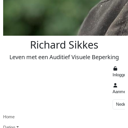
R
ichard
S
ikkes
Leven
met een
A
uditief
V
isuele
Beperking
Inlogge
Aanmel
Home
D
ating