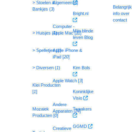
> Stoelen &
Algemeen [
6
]
Belangrij
Bankjes (
3
)
Bright.nl
info over
contact
Computer -
Mijn blinde
> Huisjes (
Apple Mac [
1
)
11
]
leven Blog
> Spelletjes (
Apple iPhone &
1
)
iPad [
20
]
> Diversen (
1
)
Kim Bols
Apple Watch [
3
]
Klei Producten
[
1
]
Koninklijke
Visio
Andere
Mozaiek
Tweakers
Apparaten [
24
]
Producten [
0
]
GGMD
Creatieve