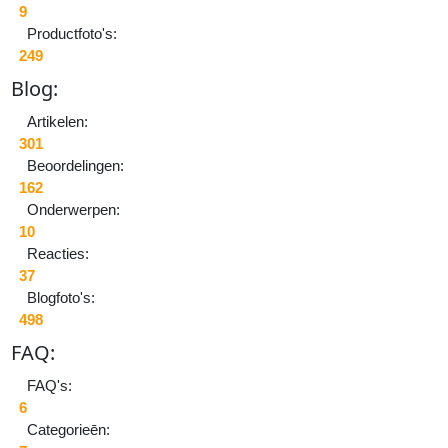
9
24
Productfoto's:
Se
249
20
-
B
log:
13
Artikelen:
38
301
ke
Beoordelingen:
be
162
0
Onderwerpen:
rea
10
Reacties:
L
37
M
Blogfoto's:
498
FAQ:
FAQ's:
6
Categorieēn: