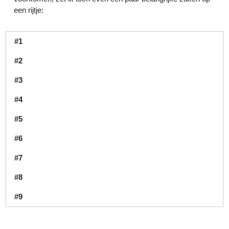
een rijtje:
#1
#2
#3
#4
#5
#6
#7
#8
#9