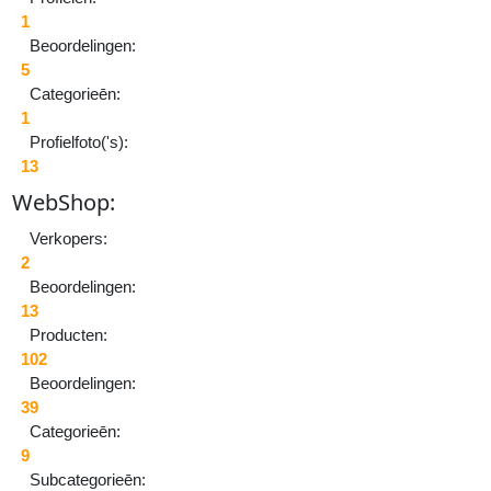
v
1
Beoordelingen:
m
5
Categorieēn:
Au
1
Ri
Profielfoto('s):
Sc
13
0.
Be
W
eb
S
hop:
0
Verkopers:
2
Beoordelingen:
13
Producten:
102
Beoordelingen:
39
Categorieēn:
9
Subcategorieēn:
W