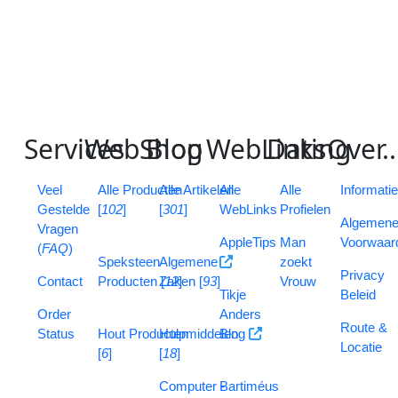
we
be
we
TR
op
!
S
ervices
W
eb
S
B
hop
log
W
eb
L
D
inks
ating
O
ver
..
V
eel
Alle Producten
Alle
Artikelen
Alle
Alle
Informati
G
estelde
[
102
]
[
301
]
WebLinks
Profielen
Algemen
V
ragen
AppleTips
Man
Voorwaar
(
FAQ
)
Speksteen
Algemene
zoekt
Privacy
Contact
Producten [
Zaken [
12
]
93
]
Vrouw
Tikje
Beleid
Order
Anders
Route &
Status
Hout Producten
Hulpmiddelen
Blog
Locatie
[
6
]
[
18
]
Computer -
Bartiméus