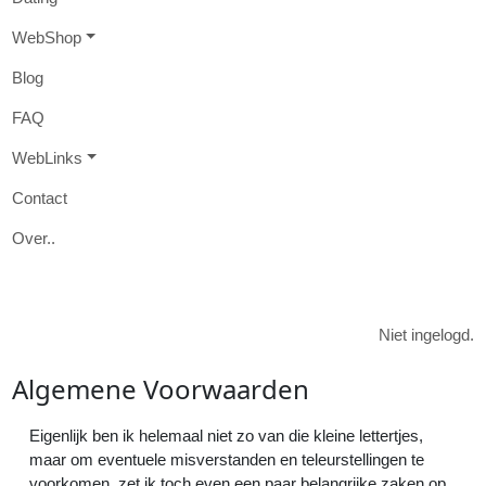
W
eb
S
hop
B
log
FAQ
W
eb
L
inks
Contact
O
ver
..

Niet ingelogd.
Algemene
Voorwaarden
Eigenlijk ben ik helemaal niet zo van die kleine lettertjes,
maar om eventuele misverstanden en teleurstellingen te
voorkomen, zet ik toch even een paar belangrijke zaken op