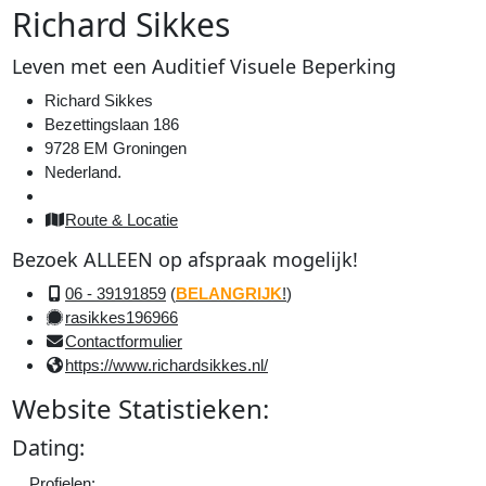
R
ichard
S
ikkes
Uit
It
Leven
met een
A
uditief
V
isuele
Beperking
Richard Sikkes
Bezettingslaan 186
9728 EM Groningen
Nederland.
W
Route &
Locatie
Bezoek
ALLEEN
op
afspraak
mogelijk!
D
06 - 39191859
(
BELANGRIJK
!
)
rasikkes196966
w
Contactformulier
v
https://www.richardsikkes.nl/
n
Website
Statistieken
:
m
D
ating:
a
d
Profielen: