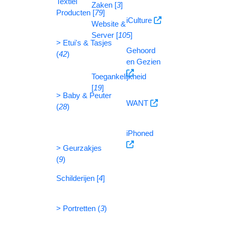
Textiel
Zaken [
3
]
Producten [
79
]
iCulture
Website &
Server [
105
]
> Etui's & Tasjes
Gehoord
(
42
)
en Gezien
Toegankelijkheid
[
19
]
> Baby & Peuter
WANT
(
28
)
iPhoned
> Geurzakjes
(
9
)
Schilderijen [
4
]
> Portretten (
3
)