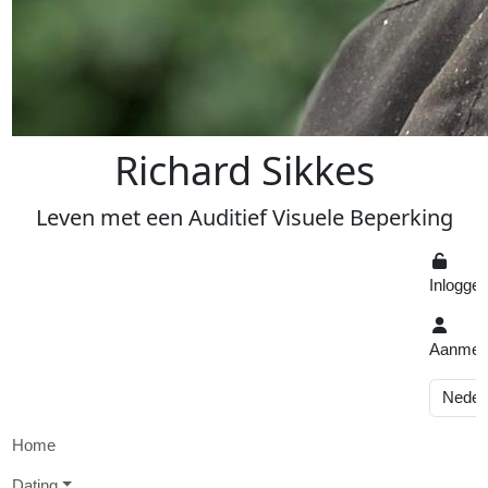
R
ichard
S
ikkes
Leven
met een
A
uditief
V
isuele
Beperking
Inlogge
Aanmel
Home
D
ating