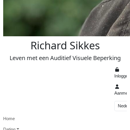
R
ichard
S
ikkes
Leven
met een
A
uditief
V
isuele
Beperking
Inlogge
Aanmel
Home
D
ating