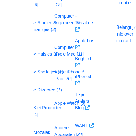
Locatie
[
6
]
[
18
]
Computer -
> Stoelen &
Algemeen [
Tweakers
6
]
Belangrij
Bankjes (
3
)
info over
AppleTips
contact
Computer -
> Huisjes (
Apple Mac [
1
)
11
]
Bright.nl
> Spelletjes (
Apple iPhone &
1
)
iPhoned
iPad [
20
]
> Diversen (
1
)
Tikje
Anders
Apple Watch [
3
]
Klei Producten
Blog
[
1
]
WANT
Andere
Mozaiek
Apparaten [
24
]