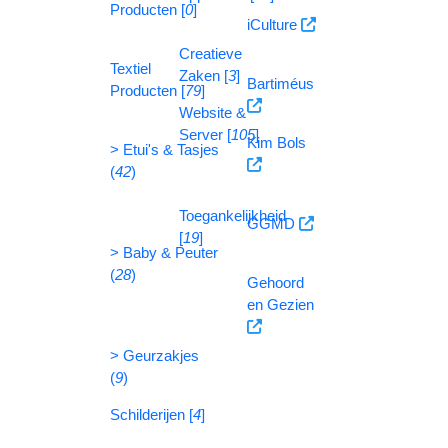
Producten [
0
]
iCulture
Creatieve
Textiel
Zaken [
3
]
Bartiméus
Producten [
79
]
Website &
Server [
105
]
Kim Bols
> Etui's & Tasjes
(
42
)
Toegankelijkheid
GGMD
[
19
]
> Baby & Peuter
(
28
)
Gehoord
en Gezien
> Geurzakjes
(
9
)
Schilderijen [
4
]