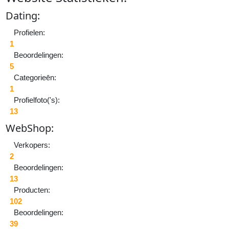
E
k
D
ating:
a
Profielen:
d
1
Beoordelingen:
s
5
v
Categorieēn:
d
1
w
Profielfoto('s):
13
Au
W
eb
S
hop:
Ri
Sc
Verkopers:
0.
2
Be
Beoordelingen:
0
13
Producten:
102
Beoordelingen:
39