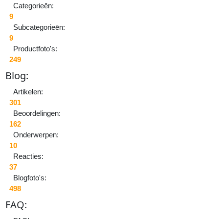
Categorieēn:
9
Subcategorieēn:
9
Productfoto's:
249
Di
B
log:
6
Fe
Artikelen:
20
301
-
Beoordelingen:
23
162
63
Onderwerpen:
ke
10
be
Reacties:
0
37
rea
Blogfoto's:
498
L
FAQ:
M