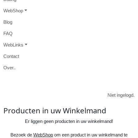
W
eb
S
hop
B
log
FAQ
W
eb
L
inks
Contact
O
ver
..

Niet ingelogd.
Producten in uw
Winkelmand
Er liggen geen producten in uw winkelmand!
Bezoek de
WebShop
om een product in uw winkelmand te