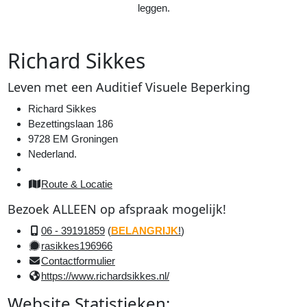
leggen.
R
ichard
S
ikkes
Uit
It
Leven
met een
A
uditief
V
isuele
Beperking
Richard Sikkes
Bezettingslaan 186
9728 EM Groningen
Nederland.
Route &
Locatie
Bezoek
ALLEEN
op
afspraak
mogelijk!
06 - 39191859
(
BELANGRIJK
!
)
rasikkes196966
W
Contactformulier
https://www.richardsikkes.nl/
Website
Statistieken
: