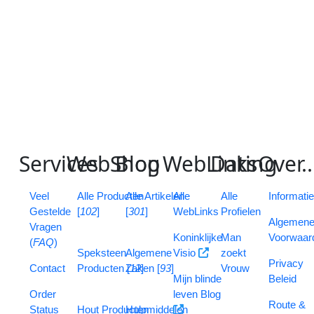
en
da
zij
we
be
we
TR
op
!
S
ervices
W
eb
S
B
hop
log
W
eb
L
D
inks
ating
O
ver
..
V
eel
Alle Producten
Alle
Artikelen
Alle
Alle
Informati
G
estelde
[
102
]
[
301
]
WebLinks
Profielen
Algemen
V
ragen
Koninklijke
Man
Voorwaar
(
FAQ
)
Speksteen
Algemene
Visio
zoekt
Privacy
Contact
Producten [
Zaken [
12
]
93
]
Vrouw
Mijn blinde
Beleid
Order
leven Blog
Route &
Status
Hout Producten
Hulpmiddelen