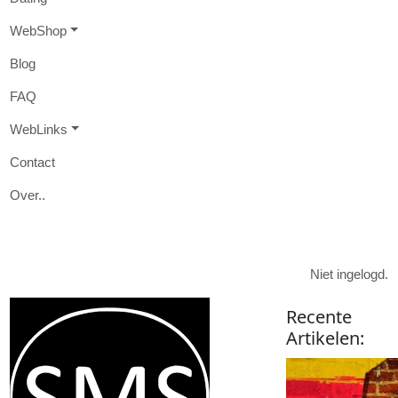
W
eb
S
hop
B
log
FAQ
W
eb
L
inks
Contact
O
ver
..

Niet ingelogd.
Recente
Artikelen
: