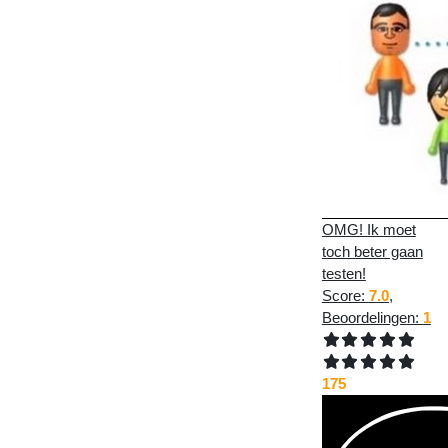
OMG! Ik moet
toch beter gaan
testen!
Score:
7.0
,
Beoordelingen:
1
175