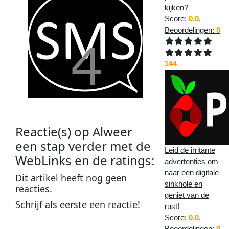
kijken?
Score:
0.0
,
Beoordelingen:
0
144
Reactie(s) op
Alweer
een stap verder met de
Leid de irritante
WebLinks en de ratings
:
advertenties om
naar een digitale
Dit
artikel
heeft nog geen
sinkhole en
reacties
.
geniet van de
Schrijf als
eerste
een
reactie
!
rust!
Score:
0.0
,
Beoordelingen:
0