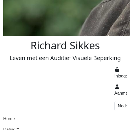
R
ichard
S
ikkes
Leven
met een
A
uditief
V
isuele
Beperking
Inlogge
Aanmel
Home
D
ating