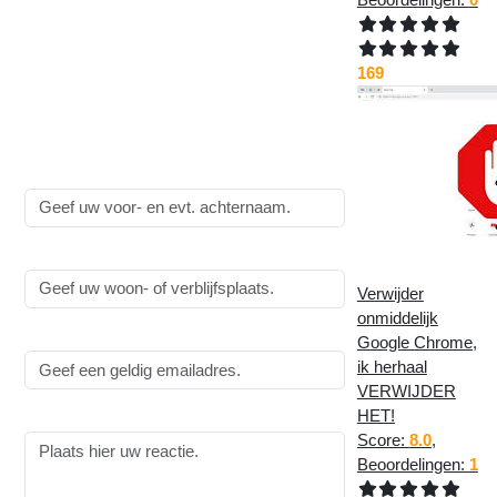
Plaats een reactie op
Alweer een stap verder
met de WebLinks en de
169
ratings
:
Alle velden zijn
verplicht
!
Naam:
Woonplaats:
Verwijder
onmiddelijk
Emailadres:
Google Chrome,
ik herhaal
VERWIJDER
HET!
Reactie:
Score:
8.0
,
Beoordelingen:
1