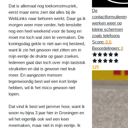
Dat is allemaal nog toekomstmuziek,
De
eerst maar eens zien dat alles bij de
contactformulieren
WebLinks naar behoren werkt. Daar ga ik
werken weer op
morgen weer mee verder, heb tenslotte
kleine schermen
nog een heel weekend voor de boeg en
zoals telefoons
moet me toch wat zien te vermaken. Die
Score:
0.0
,
koningsdag gekte is niet aan mij besteed,
Beoordelingen:
0
want ik zie het gewoon niet zitten om in
mijn eentje de drukte op gaan zoeken.
Iedereen gaat dan toch over mijn taststok
125
struikelen en dat is gewoon niet leuk
meer. En aangezien mensen
tegenwoordig best wel een kort lontje
hebben, wil ik het risico gewoon niet
lopen.
Dat vind ik best wel jammer hoor, want ik
woon nu bijna 3 jaar hier in Groningen en
wil het eigenlijk ook wel een keer
meemaken, maar niet in mijn eentje. Ik