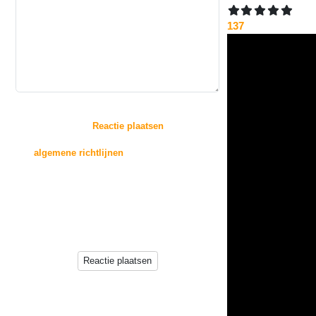
137
:
Door op de knop "
Reactie plaatsen
" te drukken,
gaat u akkoord met
de
algemene richtlijnen
voor het plaatsen van
reacties.
Reacties zullen echter niet direct op deze pagina
verschijnen, deze worden
eerst beoordeeld door de beheerder(s) van deze
website.
Reactie plaatsen