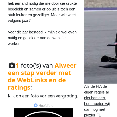
heb iemand nodig die me door die drukte
begeleidt en samen er op uit is toch een
stuk leuker en gezelliger. Maar wie weet
volgend jaar?
Voor dit jaar besteed ik mijn tijd wel even
nuttig en ga lekker aan de website
werken.
1
foto('s) van
Alweer
een stap verder met
de WebLinks en de
ratings
:
Als de FIA de
eigen regels al
Klik op een
foto
vor een
vergroting
.
niet hanteert,
hoe moeten wij
Hoofdfoto
dan nog met
plezier F1