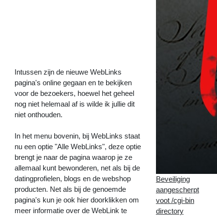
trainen:
zo
zet
je
het
uit
>>
Intussen zijn de nieuwe WebLinks
pagina's online gegaan en te bekijken
voor de bezoekers, hoewel het geheel
nog niet helemaal af is wilde ik jullie dit
niet onthouden.
In het menu bovenin, bij WebLinks staat
nu een optie "Alle WebLinks", deze optie
brengt je naar de pagina waarop je ze
allemaal kunt bewonderen, net als bij de
datingprofielen, blogs en de webshop
Beveiliging
producten. Net als bij de genoemde
aangescherpt
pagina's kun je ook hier doorklikken om
voot /cgi-bin
meer informatie over de WebLink te
directory