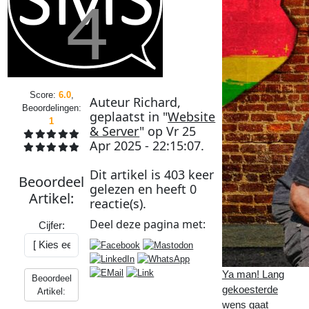
Score:
6.0
,
Auteur
Richard
,
Beoordelingen:
geplaatst in "
Website
1
& Server
" op
Vr 25
Apr 2025 - 22:15:07
.
Dit artikel is
403
keer
Beoordeel
gelezen en heeft
0
Artikel
:
reactie(s).
Deel deze
pagina
met:
Cijfer:
Ya man! Lang
Beoordeel
gekoesterde
Artikel:
wens gaat