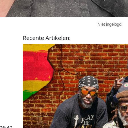
Niet ingelogd.
Recente
Artikelen
:
:06:40
.