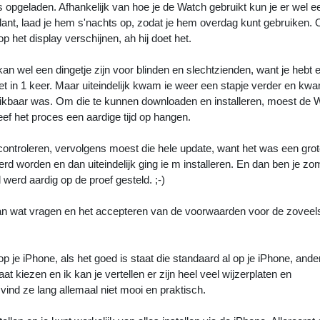
is opgeladen. Afhankelijk van hoe je de Watch gebruikt kun je er wel 
plant, laad je hem s'nachts op, zodat je hem overdag kunt gebruiken.
 het display verschijnen, ah hij doet het.
n wel een dingetje zijn voor blinden en slechtzienden, want je hebt e
iet in 1 keer. Maar uiteindelijk kwam ie weer een stapje verder en kw
kbaar was. Om die te kunnen downloaden en installeren, moest de 
ef het proces een aardige tijd op hangen.
controleren, vervolgens moest die hele update, want het was een gro
d worden en dan uiteindelijk ging ie m installeren. En dan ben je zo
 werd aardig op de proef gesteld. ;-)
van wat vragen en het accepteren van de voorwaarden voor de zoveels
 je iPhone, als het goed is staat die standaard al op je iPhone, ander
 kiezen en ik kan je vertellen er zijn heel veel wijzerplaten en
vind ze lang allemaal niet mooi en praktisch.