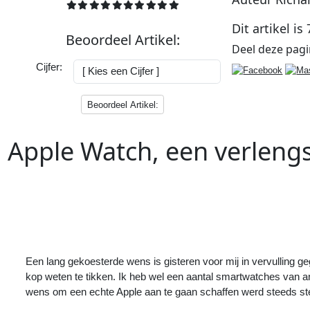
Dit artikel is
Beoordeel
Artikel
:
Deel deze
pag
Cijfer:
Beoordeel Artikel:
Apple Watch, een verlengs
Vorig
Artikel
:
<<
Ik zal toch eens werk moeten maken
van de accounts op de site(s)
Een lang gekoesterde wens is gisteren voor mij in vervulling g
kop weten te tikken. Ik heb wel een aantal smartwatches van 
wens om een echte Apple aan te gaan schaffen werd steeds sterk