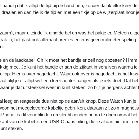
handig dat ik altijd de tijd bij de hand heb, zonder dat ik elke keer de
aaien en dan zie ik de tijd en met een tikje op de wijzerplaat hoor je 
m), maar uiteindelijk ging de bel en was het pakje er. Meteen uitg
strak in, het past ook allemaal precies en er is geen milimeter speling.
n.
dje en de laadkabel. Oh ik moet het bandje er zelf nog opzetten? Hmm 
ukkig mee. Je kunt het bandje er aan de zijkant in schuiven waarna ie
 snel op. Hier is over nagedacht. Waar ook over is nagedacht is het loss
l blijf je er altijd wel een keer achter hangen als je iets doet. Dat h
 waar je dat uitsteeksel weer in kunt steken, zo blijf je nergens achter
 leeg en reageerde dus niet op de aan/uit knop. Deze Watch kun je
woon het meegeleverde kabeltje gebruiken, daaraan zit zo'n magneti
e iPhone, is dit voor blinden en slechtzienden prima te doen omdat het
ant van de kabel is een USB-C aansluiting, die je al dan niet met ee
kunt steken.