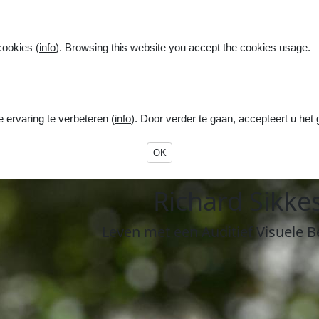
cookies (
info
). Browsing this website you accept the cookies usage.
ervaring te verbeteren (
info
). Door verder te gaan, accepteert u het
OK
R
ichard
S
ikke
Leven
met een
A
uditief
V
isuele
B