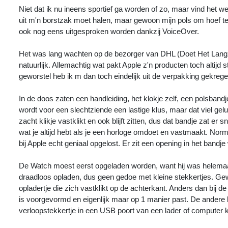
Niet dat ik nu ineens sportief ga worden of zo, maar vind het wel 
uit m'n borstzak moet halen, maar gewoon mijn pols om hoef te dr
ook nog eens uitgesproken worden dankzij VoiceOver.
Het was lang wachten op de bezorger van DHL (Doet Het Langzaa
natuurlijk. Allemachtig wat pakt Apple z'n producten toch altijd 
geworstel heb ik m dan toch eindelijk uit de verpakking gekrege
In de doos zaten een handleiding, het klokje zelf, een polsban
wordt voor een slechtziende een lastige klus, maar dat viel gel
zacht klikje vastklikt en ook blijft zitten, dus dat bandje zat er
wat je altijd hebt als je een horloge omdoet en vastmaakt. Normaa
bij Apple echt geniaal opgelost. Er zit een opening in het bandje
De Watch moest eerst opgeladen worden, want hij was helemaal
draadloos opladen, dus geen gedoe met kleine stekkertjes. Ge
opladertje die zich vastklikt op de achterkant. Anders dan bij d
is voorgevormd en eigenlijk maar op 1 manier past. De andere k
verloopstekkertje in een USB poort van een lader of computer 