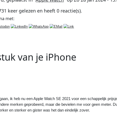
731
keer gelezen en heeft
0
reactie(s).
ina
met:
tuk van je iPhone
Volgend
Artikel
:
Mijn thermostaat werkt nu met 
egaan, ik heb nu een Apple Watch SE 2021 voor een schappelijk prijsj
andere merken geprobeerd, maar die bevielen me voor geen meter. D
er en sterker en gister was het dan eindelijk zover.