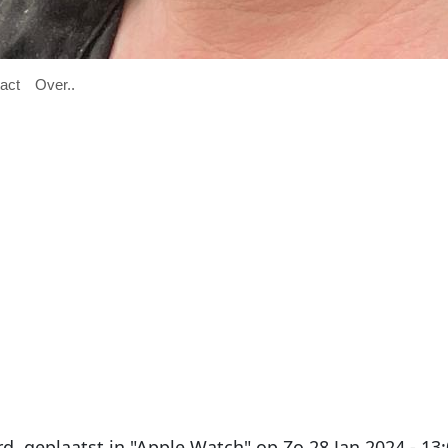

act
O
ver
..
rd
, geplaatst in "
Apple Watch
" op
Zo 28 Jan 2024 - 13