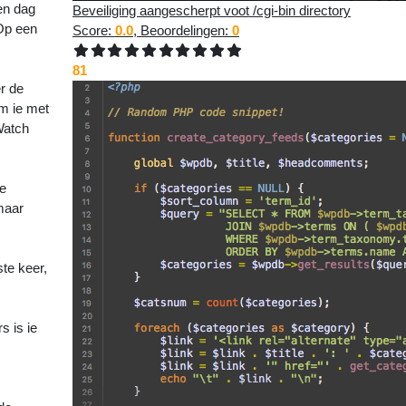
een dag
Beveiliging aangescherpt voot /cgi-bin directory
 Op een
Score:
0.0
, Beoordelingen:
0
81
r de
am ie met
Watch
te
maar
te keer,
s is ie