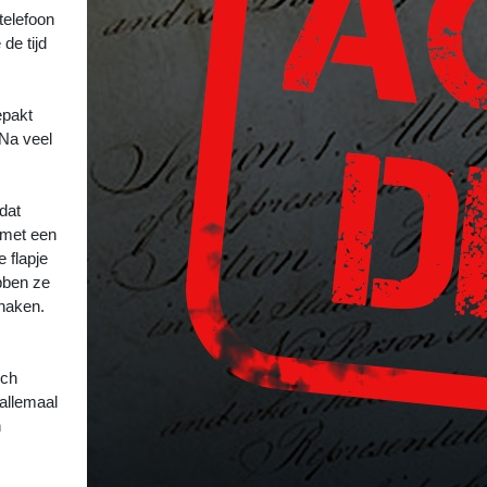
 telefoon
de tijd
epakt
 Na veel
dat
 met een
e flapje
ebben ze
 haken.
sch
 allemaal
n