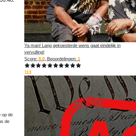
Ya man! Lang gekoesterde wens gaat eindelijk in
vervulling!
Score:
8.0
, Beoordelingen:
1
113
Siri
>>
e op de
us de