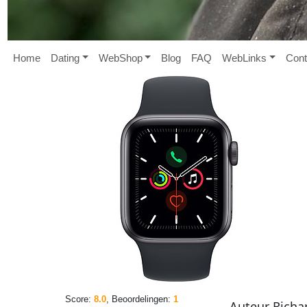
Home
D
ating
W
eb
S
hop
B
log
FAQ
W
eb
L
inks
Cont
Score:
8.0
, Beoordelingen:
1
Auteur
Richa