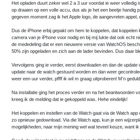
Het opladen duurt zeker wel 2 a 3 uur voordat ie weer volledig 
op draaien op een volle accu, dus als je het een beetje handig 
gegeven moment zag ik het Apple logo, de aangevreten appel, op
Dus de iPhone erbij gepakt om hem te koppelen, dat koppelen ka
camera van je iPhone voor nodig en bij mij lukte dat ook echt n
de mededeling dat er een nieuwere versie van WatchOS beschi
50% zijn opgeladen en zich aan de lader bevinden. Dus daar ble
Vervolgens ging ie verder, eerst downloaden en dan de update 
update naar de watch gestuurd worden en dan weer gecontroleer
weer een uur verder, pffff ik wil m graag uitproberen! M'n geduld
Na installatie ging het proces verder en na het beantwoorden 
kreeg ik de melding dat ie gekoppeld was. Hehe eindelijk!
Het koppelen en instellen van de Watch gaat via de Watch app op
zo opnieuw gedownload. Via die Watch app, kun je een wijzerplaat
mogelijkheden, naar mijn mening wel wat teveel keuze, want ik 