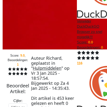
Verwijder
DuckDuckGO
Browser zo snel
mogelijk!!!
Score:
0.0
,
Beoordelingen:
0
Score:
9.0
,
Auteur
Richard
,
Beoordelingen:
geplaatst in
116
1
"
Hulpmiddelen
" op
Vr 3 Jan 2025 -
18:57:54
.
Bijgewerkt op
Za 4
Beoordeel
Jan 2025 - 14:35:43
.
Artikel
:
Dit artikel is
453
keer
Cijfer:
gelezen en heeft
0