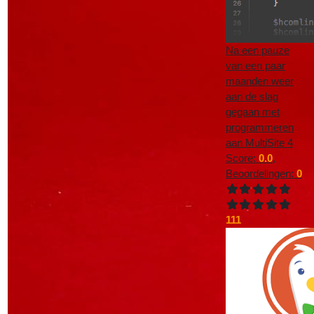
Na een pauze
van een paar
maanden weer
aan de slag
gegaan met
programmeren
aan MultiSite 4
Score:
0.0
,
Beoordelingen:
0
111