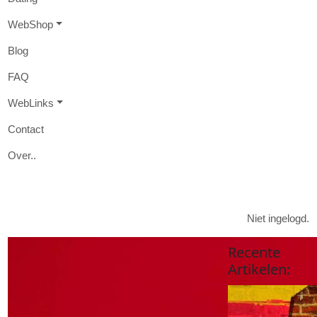
W
eb
S
hop
B
log
FAQ
W
eb
L
inks
Contact
O
ver
..

Niet ingelogd.
Recente
Artikelen
: