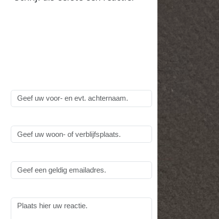
Plaats een reactie op
De
Ambutech PathFinder is
binnen, een eerste indruk
:
Alle velden zijn
verplicht
!
Naam:
Woonplaats:
Emailadres:
Reactie: