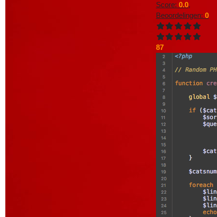
Score:
0.0
,
Beoordelingen:
0
87