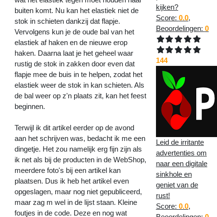
kijken?
buiten komt. Nu kan het elastiek niet de
Score:
0.0
,
stok in schieten dankzij dat flapje.
Beoordelingen:
0
Vervolgens kun je de oude bal van het
elastiek af haken en de nieuwe erop
haken. Daarna laat je het geheel waar
144
rustig de stok in zakken door even dat
flapje mee de buis in te helpen, zodat het
elastiek weer de stok in kan schieten. Als
de bal weer op z'n plaats zit, kan het feest
beginnen.
Terwijl ik dit artikel eerder op de avond
aan het schrijven was, bedacht ik me een
Leid de irritante
dingetje. Het zou namelijk erg fijn zijn als
advertenties om
ik net als bij de producten in de WebShop,
naar een digitale
meerdere foto's bij een artikel kan
sinkhole en
plaatsen. Dus ik heb het artikel even
geniet van de
opgeslagen, maar nog niet gepubliceerd,
rust!
maar zag m wel in de lijst staan. Kleine
Score:
0.0
,
foutjes in de code. Deze en nog wat
Beoordelingen:
0