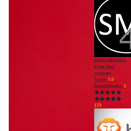
Kleine uitbreiding
in het Blog
systeem
Score:
7.0
,
Beoordelingen:
1
173