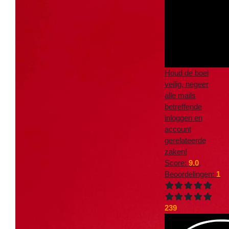
Houd de boel
veilig, negeer
alle mails
betreffende
inloggen en
account
gerelateerde
zaken!
Score:
9.0
,
Beoordelingen:
1
239