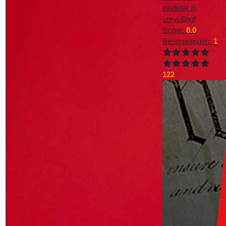
eindelijk in
vervulling!
Score:
8.0
,
Beoordelingen:
1
122