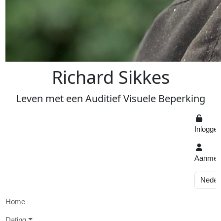
R
ichard
S
ikkes
Leven
met een
A
uditief
V
isuele
Beperking
Inlogge
Aanmel
Home
D
ating