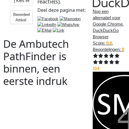
reactie(s).
Deel deze
pagina
met:
Nog een
Beoordeel
alternatief voor
Artikel:
Google Chrome,
DuckDuckGo
Browser
De Ambutech
Score:
0.0
,
Beoordelingen:
0
PathFinder is
binnen, een
114
eerste indruk
Vorig
Artikel
:
Volgend
Artikel
:
<<
De beste wensen voor 2025!
Even
weer
een
kleine