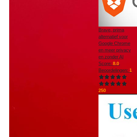
Brave, prima
alternatief voor
Google Chrome
en meer privacy
en zonder AI
Score:
8.0
,
Beoordelingen:
1
250