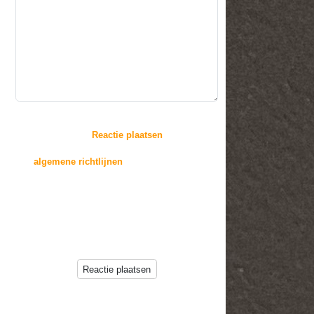
:
Door op de knop "
Reactie plaatsen
" te drukken,
gaat u akkoord met
de
algemene richtlijnen
voor het plaatsen van
reacties.
Reacties zullen echter niet direct op deze pagina
verschijnen, deze worden
eerst beoordeeld door de beheerder(s) van deze
website.
Reactie plaatsen