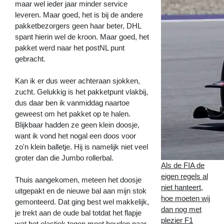
maar wel ieder jaar minder service
leveren. Maar goed, het is bij de andere
pakketbezorgers geen haar beter, DHL
spant hierin wel de kroon. Maar goed, het
pakket werd naar het postNL punt
gebracht.
Kan ik er dus weer achteraan sjokken,
zucht. Gelukkig is het pakketpunt vlakbij,
dus daar ben ik vanmiddag naartoe
geweest om het pakket op te halen.
Blijkbaar hadden ze geen klein doosje,
want ik vond het nogal een doos voor
zo'n klein balletje. Hij is namelijk niet veel
groter dan die Jumbo rollerbal.
Als de FIA de
eigen regels al
Thuis aangekomen, meteen het doosje
niet hanteert,
uitgepakt en de nieuwe bal aan mijn stok
hoe moeten wij
gemonteerd. Dat ging best wel makkelijk,
dan nog met
je trekt aan de oude bal totdat het flapje
plezier F1
wat het elastiek tegen moet houden naar