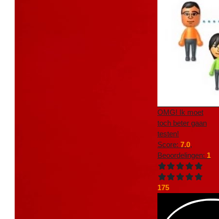
OMG! Ik moet
toch beter gaan
testen!
Score:
7.0
,
Beoordelingen:
1
175