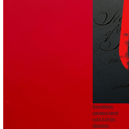
Beveiliging
aangescherpt
voot /cgi-bin
directory