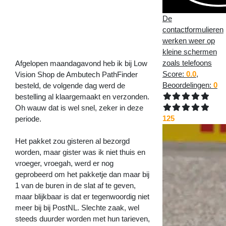
pas
op
De
de
contactformulieren
plaats
>>
werken weer op
kleine schermen
zoals telefoons
Afgelopen maandagavond heb ik bij Low
Score:
0.0
,
Vision Shop de Ambutech PathFinder
Beoordelingen:
0
besteld, de volgende dag werd de
bestelling al klaargemaakt en verzonden.
Oh wauw dat is wel snel, zeker in deze
125
periode.
Het pakket zou gisteren al bezorgd
worden, maar gister was ik niet thuis en
vroeger, vroegah, werd er nog
geprobeerd om het pakketje dan maar bij
1 van de buren in de slat af te geven,
maar blijkbaar is dat er tegenwoordig niet
meer bij bij PostNL. Slechte zaak, wel
steeds duurder worden met hun tarieven,