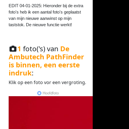
EDIT 04-01-2025: Hieronder bij de extra
foto's heb ik een aantal foto's geplaatst
van mijn nieuwe aanwinst op mijn
taststok. De nieuwe functie werkt!
1
foto('s) van
De
Ambutech PathFinder
is binnen, een eerste
indruk
:
Klik op een
foto
vor een
vergroting
.
Hoofdfoto