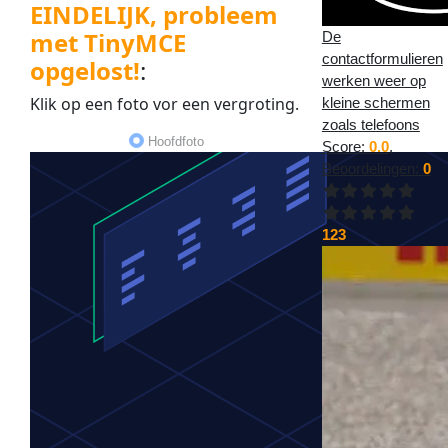
EINDELIJK, probleem
met TinyMCE
De
contactformulieren
opgelost!
:
werken weer op
Klik op een
foto
vor een
vergroting
.
kleine schermen
zoals telefoons
Hoofdfoto
Score:
0.0
,
Beoordelingen:
0
123