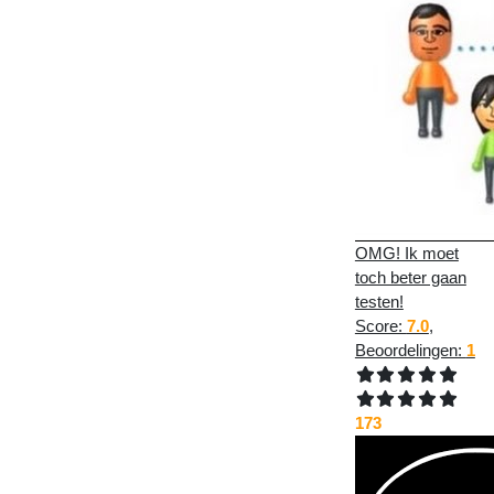
OMG! Ik moet
toch beter gaan
testen!
Score:
7.0
,
Beoordelingen:
1
173