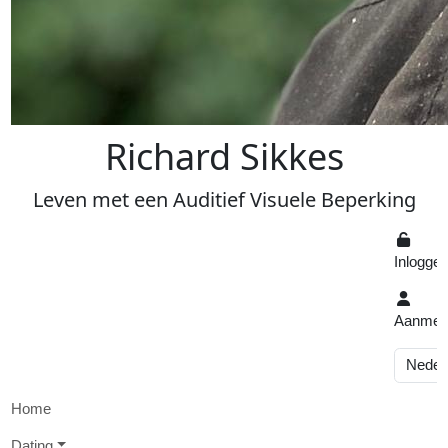
R
ichard
S
ikkes
Leven
met een
A
uditief
V
isuele
Beperking
Inlogge
Aanmel
Home
D
ating