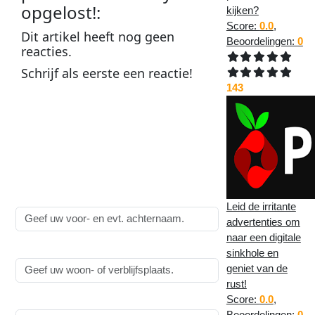
opgelost!
:
kijken?
Score:
0.0
,
Dit
artikel
heeft nog geen
Beoordelingen:
0
reacties
.
Schrijf als
eerste
een
reactie
!
143
Plaats een reactie op
EINDELIJK, probleem met
TinyMCE opgelost!
:
Alle velden zijn
verplicht
!
Naam:
Leid de irritante
advertenties om
naar een digitale
Woonplaats:
sinkhole en
geniet van de
rust!
Score:
0.0
,
Emailadres:
Beoordelingen:
0