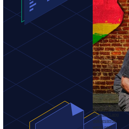
Ya man! Lang
gekoesterde
wens gaat