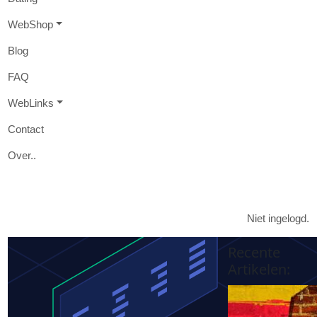
W
eb
S
hop
B
log
FAQ
W
eb
L
inks
Contact
O
ver
..

Niet ingelogd.
Recente
Artikelen
: