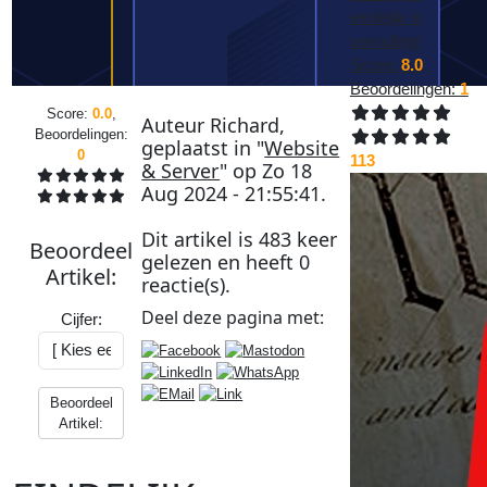
eindelijk in
vervulling!
Score:
8.0
,
Beoordelingen:
1
Score:
0.0
,
Auteur
Richard
,
Beoordelingen:
geplaatst in "
Website
0
113
& Server
" op
Zo 18
Aug 2024 - 21:55:41
.
Dit artikel is
483
keer
Beoordeel
gelezen en heeft
0
Artikel
:
reactie(s).
Deel deze
pagina
met:
Cijfer:
Beoordeel
Artikel: