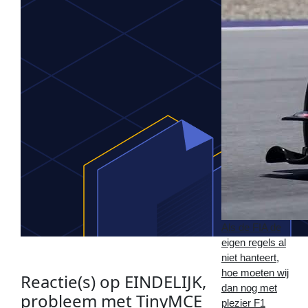
Als de FIA de
eigen regels al
niet hanteert,
hoe moeten wij
Reactie(s) op
EINDELIJK,
dan nog met
probleem met TinyMCE
plezier F1