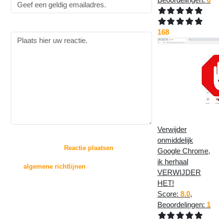
Reactie:
168
Verwijder
:
onmiddelijk
Door op de knop "
Reactie plaatsen
" te drukken,
Google Chrome,
gaat u akkoord met
ik herhaal
de
algemene richtlijnen
voor het plaatsen van
VERWIJDER
reacties.
HET!
Score:
8.0
,
Reacties zullen echter niet direct op deze pagina
verschijnen, deze worden
Beoordelingen:
1
eerst beoordeeld door de beheerder(s) van deze