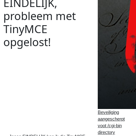
EINDELIJK,
probleem met
TinyMCE
opgelost!
Vorig
Artikel
:
Volgend
Artikel
:
<<
Pas op met gesponsorde
advertenties op FB!!!
Opgezette
voeten
en
benen,
aan
de
plastabletten
Beveiliging
dan
aangescherpt
maar!
>>
voot /cgi-bin
directory