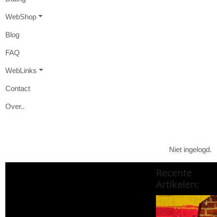
W
eb
S
hop
B
log
FAQ
W
eb
L
inks
Contact
O
ver
..

Niet ingelogd.
Recente
Artikelen
: