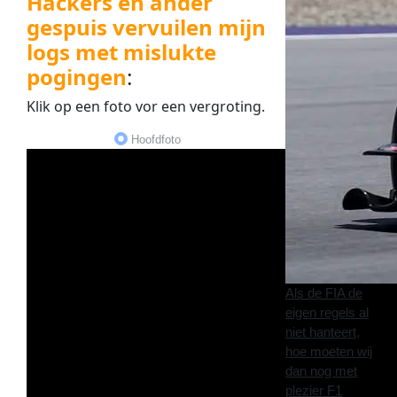
Hackers en ander
gespuis vervuilen mijn
logs met mislukte
pogingen
:
Klik op een
foto
vor een
vergroting
.
Hoofdfoto
Als de FIA de
eigen regels al
niet hanteert,
hoe moeten wij
dan nog met
plezier F1