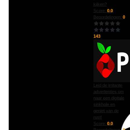
kijken?
Score:
0.0
,
Beoordelingen:
0
143
Leid de irritante
advertenties om
naar een digitale
sinkhole en
geniet van de
rust!
Score:
0.0
,
Beoordelingen:
0