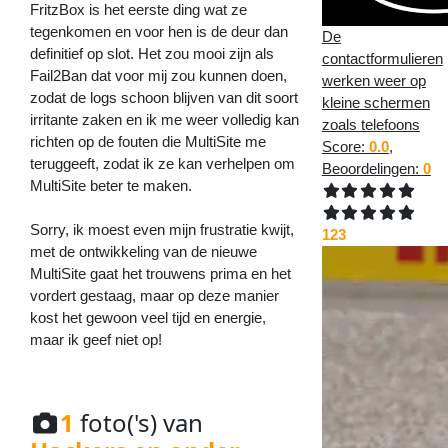
FritzBox is het eerste ding wat ze
tegenkomen en voor hen is de deur dan
De
definitief op slot. Het zou mooi zijn als
contactformulieren
Fail2Ban dat voor mij zou kunnen doen,
werken weer op
zodat de logs schoon blijven van dit soort
kleine schermen
irritante zaken en ik me weer volledig kan
zoals telefoons
richten op de fouten die MultiSite me
Score:
0.0
,
teruggeeft, zodat ik ze kan verhelpen om
Beoordelingen:
0
MultiSite beter te maken.
Sorry, ik moest even mijn frustratie kwijt,
123
met de ontwikkeling van de nieuwe
MultiSite gaat het trouwens prima en het
vordert gestaag, maar op deze manier
kost het gewoon veel tijd en energie,
maar ik geef niet op!
1
foto('s) van