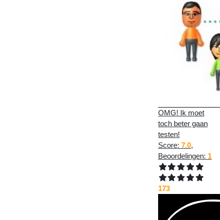
OMG! Ik moet
toch beter gaan
testen!
Score:
7.0
,
Beoordelingen:
1
173