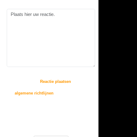
Reactie:
:
Door op de knop "
Reactie plaatsen
" te drukken,
gaat u akkoord met
de
algemene richtlijnen
voor het plaatsen van
reacties.
Reacties zullen echter niet direct op deze pagina
verschijnen, deze worden
eerst beoordeeld door de beheerder(s) van deze
website.