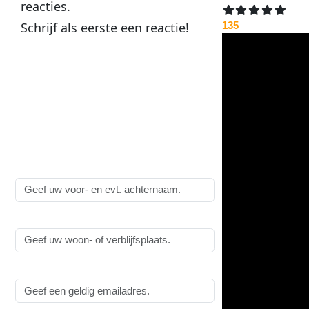
reacties
.
Schrijf als
eerste
een
reactie
!
135
Plaats een reactie op
Hackers en ander gespuis
vervuilen mijn logs met
mislukte pogingen
:
Alle velden zijn
verplicht
!
Naam:
Woonplaats:
Emailadres: