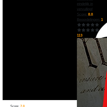
eindelijk in
vervulling!
Score:
8.0
,
Beoordelingen:
1
113
Score:
7.0
,