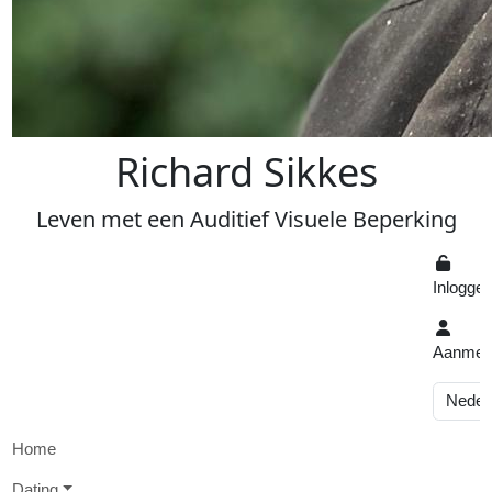
R
ichard
S
ikkes
Leven
met een
A
uditief
V
isuele
Beperking
Inlogge
Aanmel
Home
D
ating