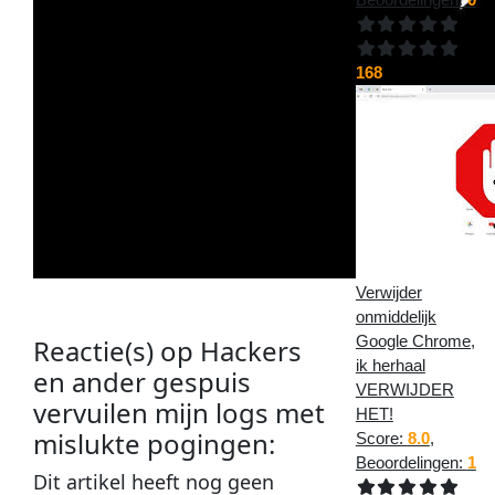
168
Verwijder
onmiddelijk
Google Chrome,
Reactie(s) op
Hackers
ik herhaal
en ander gespuis
VERWIJDER
vervuilen mijn logs met
HET!
mislukte pogingen
:
Score:
8.0
,
Beoordelingen:
1
Dit
artikel
heeft nog geen