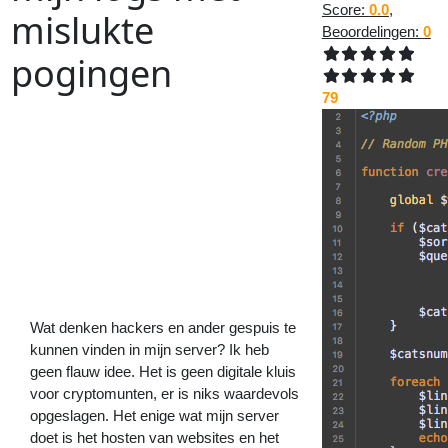
Score:
0.0
,
mislukte
Beoordelingen:
0
pogingen
79
Vorig
Artikel
:
Volgend
Artikel
:
<<
Oh wauw! Google heeft de Dark
Mode in Chrome hersteld!
De
betekenis
van
auto-
en
motormerknamen
Wat denken hackers en ander gespuis te
kunnen vinden in mijn server? Ik heb
geen flauw idee. Het is geen digitale kluis
voor cryptomunten, er is niks waardevols
opgeslagen. Het enige wat mijn server
doet is het hosten van websites en het