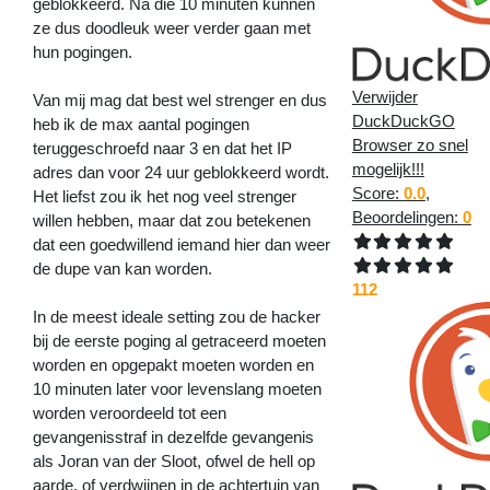
geblokkeerd. Na die 10 minuten kunnen
ze dus doodleuk weer verder gaan met
hun pogingen.
Verwijder
Van mij mag dat best wel strenger en dus
DuckDuckGO
heb ik de max aantal pogingen
Browser zo snel
teruggeschroefd naar 3 en dat het IP
mogelijk!!!
adres dan voor 24 uur geblokkeerd wordt.
Score:
0.0
,
Het liefst zou ik het nog veel strenger
Beoordelingen:
0
willen hebben, maar dat zou betekenen
dat een goedwillend iemand hier dan weer
de dupe van kan worden.
112
In de meest ideale setting zou de hacker
bij de eerste poging al getraceerd moeten
worden en opgepakt moeten worden en
10 minuten later voor levenslang moeten
worden veroordeeld tot een
gevangenisstraf in dezelfde gevangenis
als Joran van der Sloot, ofwel de hell op
aarde, of verdwijnen in de achtertuin van