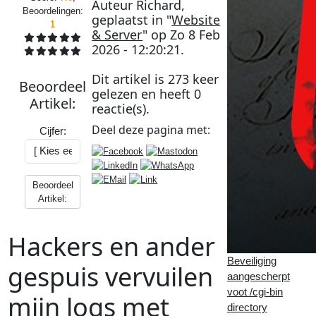
Auteur
Richard
,
Beoordelingen:
geplaatst in "
Website
1
& Server
" op
Zo 8 Feb
2026 - 12:20:21
.
Dit artikel is
273
keer
Beoordeel
gelezen en heeft
0
Artikel
:
reactie(s).
Deel deze
pagina
met:
Cijfer:
Beoordeel
Artikel:
Hackers en ander
Beveiliging
gespuis vervuilen
aangescherpt
voot /cgi-bin
mijn logs met
directory