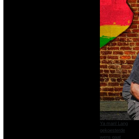
Ya man! Lang
gekoesterde
wens gaat