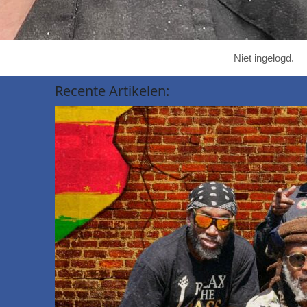
Niet ingelogd.
Recente
Artikelen
: