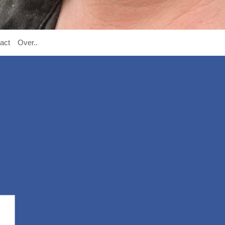

act
O
ver
..