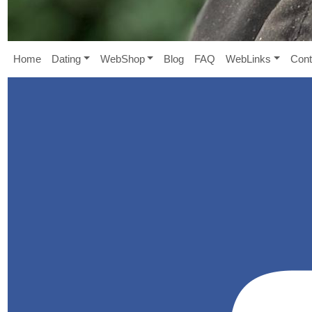
Home
D
ating
W
eb
S
hop
B
log
FAQ
W
eb
L
inks
Cont