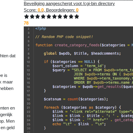
Beveiliging aangescherpt voot /cgi-bin directory
Score:
0.0
, Beoordelingen:
0
78
len, de
hten dat
e is
jk maar
 hebben
enten en
genlijk
App. Men
 en geld