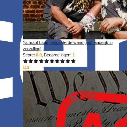
Ya man! Lang gekoesterde wens gaat eindelijk in
vervulling!
Score:
8.0
, Beoordelingen:
1
113