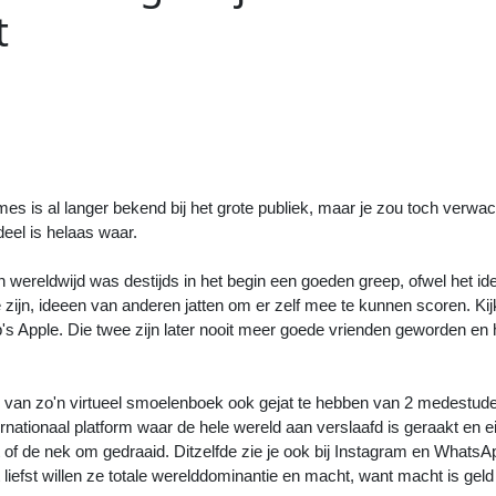
t
Volgend
Artikel
:
Verlengstuk voor je hoortoestel
Phonak Roger On Mic
>>
es is al langer bekend bij het grote publiek, maar je zou toch verwac
deel is helaas waar.
wereldwijd was destijds in het begin een goeden greep, ofwel het ide
 zijn, ideeen van anderen jatten om er zelf mee te kunnen scoren. Ki
ob's Apple. Die twee zijn later nooit meer goede vrienden geworden en
 van zo'n virtueel smoelenboek ook gejat te hebben van 2 medestud
ernationaal platform waar de hele wereld aan verslaafd is geraakt en ei
 of de nek om gedraaid. Ditzelfde zie je ook bij Instagram en Whats
 liefst willen ze totale werelddominantie en macht, want macht is geld