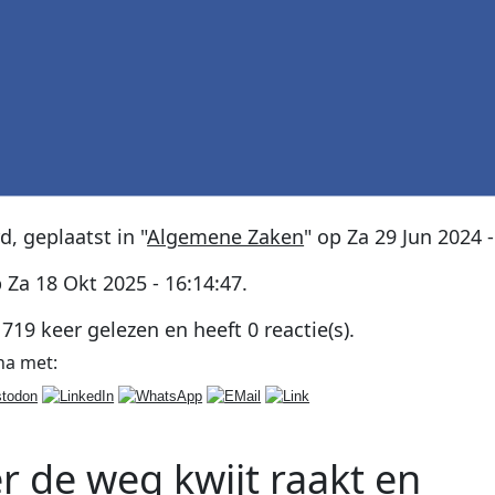
rd
, geplaatst in "
Algemene Zaken
" op
Za 29 Jun 2024 -
p
Za 18 Okt 2025 - 16:14:47
.
1719
keer gelezen en heeft
0
reactie(s).
na
met:
 de weg kwijt raakt en