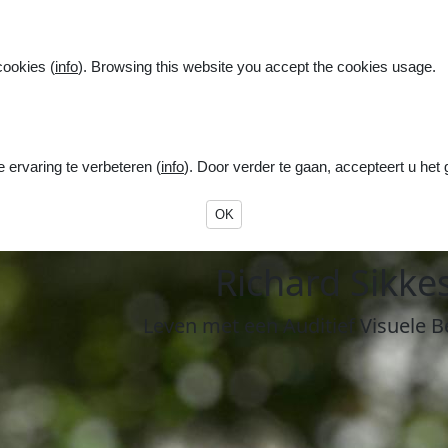
cookies (
info
). Browsing this website you accept the cookies usage.
ervaring te verbeteren (
info
). Door verder te gaan, accepteert u het
OK
R
ichard
S
ikke
Leven
met een
A
uditief
V
isuele
B