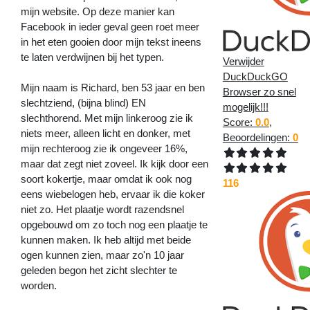
mijn website. Op deze manier kan
Facebook in ieder geval geen roet meer
in het eten gooien door mijn tekst ineens
te laten verdwijnen bij het typen.
Verwijder
DuckDuckGO
Mijn naam is Richard, ben 53 jaar en ben
Browser zo snel
slechtziend, (bijna blind) EN
mogelijk!!!
slechthorend. Met mijn linkeroog zie ik
Score:
0.0
,
niets meer, alleen licht en donker, met
Beoordelingen:
0
mijn rechteroog zie ik ongeveer 16%,
maar dat zegt niet zoveel. Ik kijk door een
soort kokertje, maar omdat ik ook nog
116
eens wiebelogen heb, ervaar ik die koker
niet zo. Het plaatje wordt razendsnel
opgebouwd om zo toch nog een plaatje te
kunnen maken. Ik heb altijd met beide
ogen kunnen zien, maar zo'n 10 jaar
geleden begon het zicht slechter te
worden.