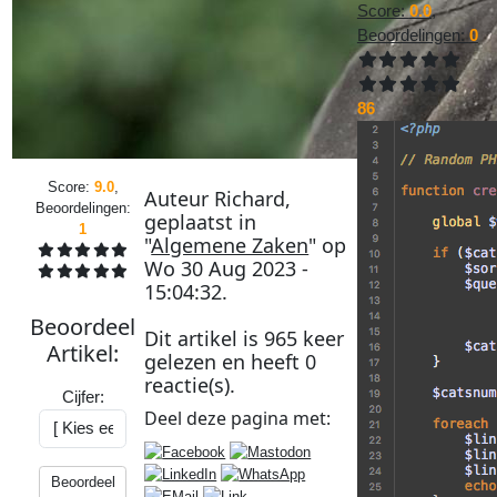
Score:
0.0
,
Beoordelingen:
0
86
Score:
9.0
,
Auteur
Richard
,
Beoordelingen:
geplaatst in
1
"
Algemene Zaken
" op
Wo 30 Aug 2023 -
15:04:32
.
Beoordeel
Dit artikel is
965
keer
Artikel
:
gelezen en heeft
0
reactie(s).
Cijfer:
Deel deze
pagina
met:
Beoordeel