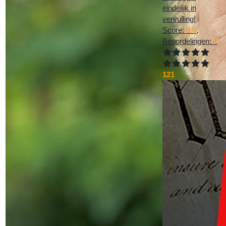
eindelijk in
vervulling!
Score:
8.0
,
Beoordelingen:
1
121