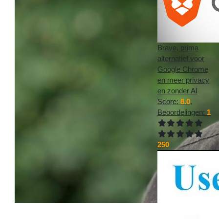
Brave, prima
alternatief voor
Google Chrome
en meer privacy
en zonder AI
Score:
8.0
,
Beoordelingen:
1
250