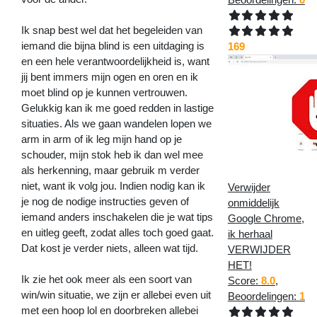
Ik snap best wel dat het begeleiden van
iemand die bijna blind is een uitdaging is
169
en een hele verantwoordelijkheid is, want
jij bent immers mijn ogen en oren en ik
moet blind op je kunnen vertrouwen.
Gelukkig kan ik me goed redden in lastige
situaties. Als we gaan wandelen lopen we
arm in arm of ik leg mijn hand op je
schouder, mijn stok heb ik dan wel mee
als herkenning, maar gebruik m verder
niet, want ik volg jou. Indien nodig kan ik
Verwijder
je nog de nodige instructies geven of
onmiddelijk
iemand anders inschakelen die je wat tips
Google Chrome,
en uitleg geeft, zodat alles toch goed gaat.
ik herhaal
Dat kost je verder niets, alleen wat tijd.
VERWIJDER
HET!
Ik zie het ook meer als een soort van
Score:
8.0
,
win/win situatie, we zijn er allebei even uit
Beoordelingen:
1
met een hoop lol en doorbreken allebei