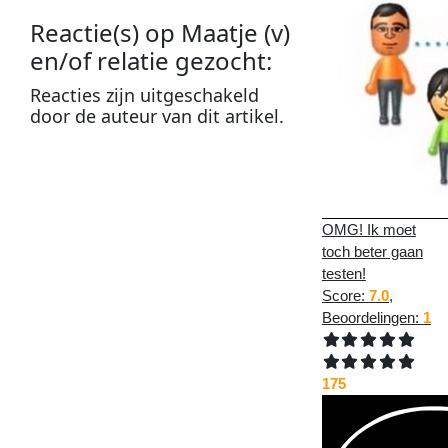
Reactie(s) op
Maatje (v)
en/of relatie gezocht
:
Reacties zijn
uitgeschakeld
door de
auteur
van dit
artikel
.
OMG! Ik moet
toch beter gaan
testen!
Score:
7.0
,
Beoordelingen:
1
175