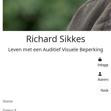
R
ichard
S
ikkes
Leven
met een
A
uditief
V
isuele
Beperking
Inlogge
Aanmel
Home
D
ating