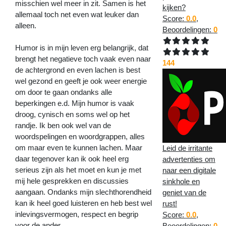
misschien wel meer in zit. Samen is het
kijken?
allemaal toch net even wat leuker dan
Score:
0.0
,
alleen.
Beoordelingen:
0
Humor is in mijn leven erg belangrijk, dat
brengt het negatieve toch vaak even naar
144
de achtergrond en even lachen is best
wel gezond en geeft je ook weer energie
om door te gaan ondanks alle
beperkingen e.d. Mijn humor is vaak
droog, cynisch en soms wel op het
randje. Ik ben ook wel van de
woordspelingen en woordgrappen, alles
om maar even te kunnen lachen. Maar
Leid de irritante
daar tegenover kan ik ook heel erg
advertenties om
serieus zijn als het moet en kun je met
naar een digitale
mij hele gesprekken en discussies
sinkhole en
aangaan. Ondanks mijn slechthorendheid
geniet van de
kan ik heel goed luisteren en heb best wel
rust!
inlevingsvermogen, respect en begrip
Score:
0.0
,
voor de ander.
Beoordelingen:
0