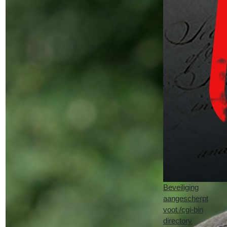
Beveiliging
aangescherpt
voot /cgi-bin
directory