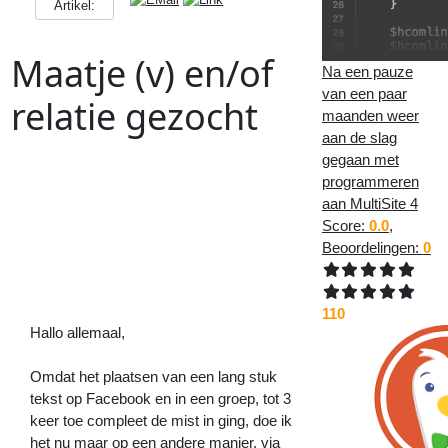
Artikel:
Maatje (v) en/of
Na een pauze
van een paar
relatie gezocht
maanden weer
aan de slag
gegaan met
Vorig
Artikel
:
Volgend
programmeren
Artikel
:
<<
Hopelijk is de leesbaarheid nu
aan MultiSite 4
verbeterd
YEAH!
Score:
0.0
,
Eindelijk
Beoordelingen:
0
glasvezel
internet
>>
110
Hallo allemaal,
Omdat het plaatsen van een lang stuk
tekst op Facebook en in een groep, tot 3
keer toe compleet de mist in ging, doe ik
het nu maar op een andere manier, via