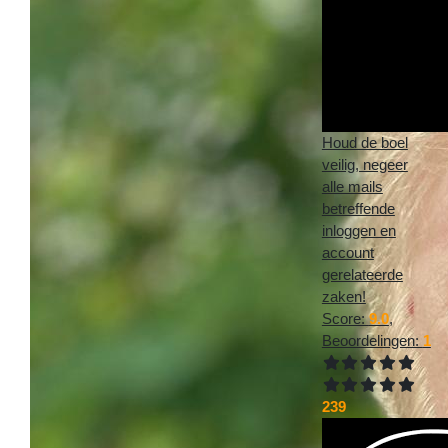
Houd de boel
veilig, negeer
alle mails
betreffende
inloggen en
account
gerelateerde
zaken!
Score:
9.0
,
Beoordelingen:
1
239