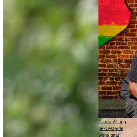
Ya man! Lang
gekoesterde
wens gaat