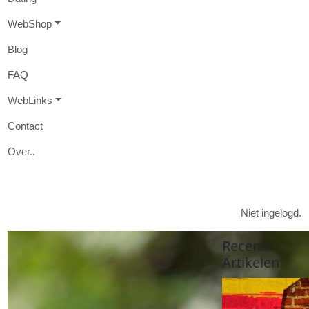
W
eb
S
hop
B
log
FAQ
W
eb
L
inks
Contact
O
ver
..

Niet ingelogd.
Recente
Artikelen
: