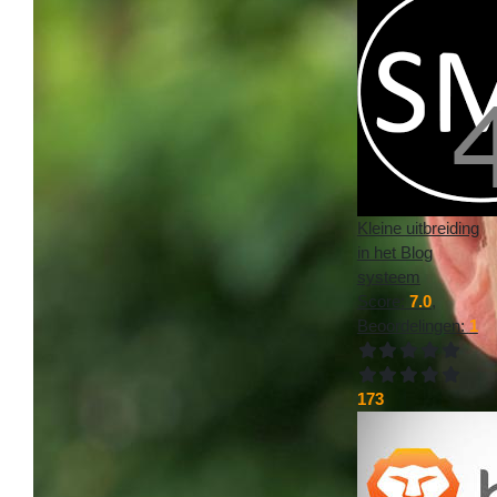
Kleine uitbreiding
in het Blog
systeem
Score:
7.0
,
Beoordelingen:
1
173