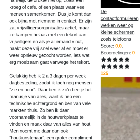
namelijk de drukte niet op, zoals een
kroeg of cafe, of een plaats waar veel
De
mensen samenkomen. Dus je komt dan
contactformulieren
ook bijna met niemand in contact. Er zijn
werken weer op
zat vrijwilligersorganisaties actief, maar
kleine schermen
ze kampen helaas met een tekort aan
zoals telefoons
vrijwilligers en als je al iemand vindt,
Score:
0.0
,
haakt deze vrij snel weer af en moet er
Beoordelingen:
0
weer opnieuw gezocht worden, iets wat
erg moeizaam gaat vanwege het tekort.
125
Gelukkig heb ik 2 a 3 dagen per week
dagbesteding, zodat ik toch nog mensen
"zie en hoor". Daar ben ik zo'n beetje het
manusje van alles, want ik heb een
technische achtergrond en ben van vele
markten thuis. Zo ben ik daar
voornamelijk in de houtwerkplaats te
vinden en maak daar van alles van hout.
Men noemt me daar dan ook
"houtkunstenaar", een groter compliment