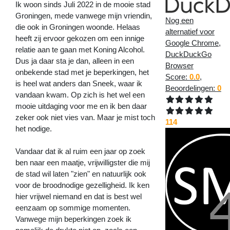
Ik woon sinds Juli 2022 in de mooie stad
Groningen, mede vanwege mijn vriendin,
Nog een
die ook in Groningen woonde. Helaas
alternatief voor
heeft zij ervoor gekozen om een innige
Google Chrome,
relatie aan te gaan met Koning Alcohol.
DuckDuckGo
Dus ja daar sta je dan, alleen in een
Browser
onbekende stad met je beperkingen, het
Score:
0.0
,
is heel wat anders dan Sneek, waar ik
Beoordelingen:
0
vandaan kwam. Op zich is het wel een
mooie uitdaging voor me en ik ben daar
zeker ook niet vies van. Maar je mist toch
114
het nodige.
Vandaar dat ik al ruim een jaar op zoek
ben naar een maatje, vrijwilligster die mij
de stad wil laten "zien" en natuurlijk ook
voor de broodnodige gezelligheid. Ik ken
hier vrijwel niemand en dat is best wel
eenzaam op sommige momenten.
Vanwege mijn beperkingen zoek ik