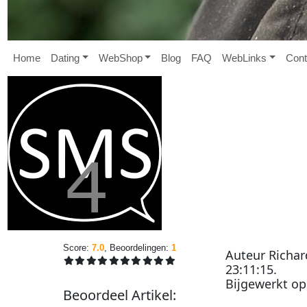
Home
D
ating
W
eb
S
hop
B
log
FAQ
W
eb
L
inks
Cont
Score:
7.0
, Beoordelingen:
1
Auteur
Richar
23:11:15
.
Bijgewerkt o
Beoordeel
Artikel
: