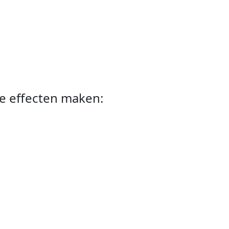
ve effecten maken
:
heel minder fel aan. Ik heb de kleuren ietsje aangepast en persoonlijk vind i
a ik er nog wel verder mee experimenteren. Helaas heb ik van de bezoekers no
k niet of dit een verrijking of een verarming is.
wel gave effecten maken
: