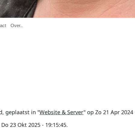

act
O
ver
..
d
, geplaatst in "
Website & Server
" op
Zo 21 Apr 2024 
p
Do 23 Okt 2025 - 19:15:45
.