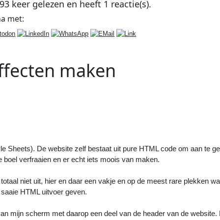
93
keer gelezen en heeft
1
reactie(s).
na
met:
effecten maken
Volgend
Artikel
:
Proefperiode zit er bijna op, la
controleafspraak
>>
tyle Sheets). De website zelf bestaat uit pure HTML code om aan te g
 boel verfraaien en er echt iets moois van maken.
 totaal niet uit, hier en daar een vakje en op de meest rare plekken wat
 saaie HTML uitvoer geven.
an mijn scherm met daarop een deel van de header van de website. D