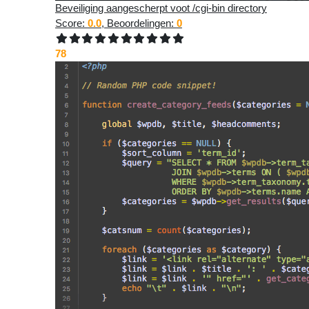
Beveiliging aangescherpt voot /cgi-bin directory
Score:
0.0
, Beoordelingen:
0
78
k het
g
❝