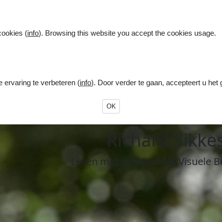
cookies (
info
). Browsing this website you accept the cookies usage.
ervaring te verbeteren (
info
). Door verder te gaan, accepteert u het
OK
R
ichard
S
ikke
Leven
met een
A
uditief
V
isuele
B