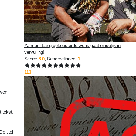
Ya man! Lang gekoesterde wens gaat eindelijk in
vervulling!
Score:
8.0
, Beoordelingen:
1
atste
113
even
 tekst.
e titel