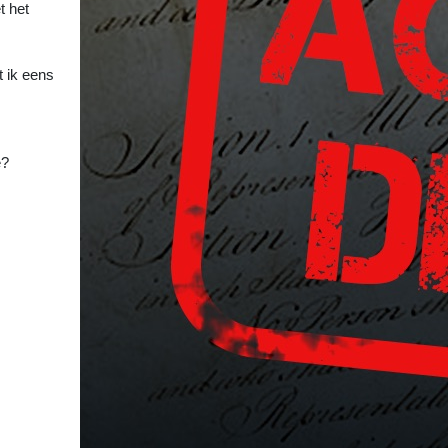
t het
 ik eens
e?