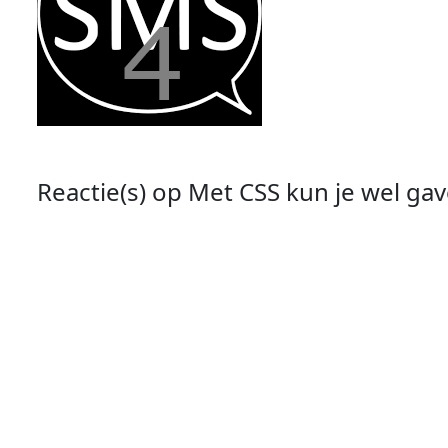
Reactie(s) op
Met CSS kun je wel ga
Reactie #
1
door
Richard Sikkes
uit
Groningen
.
Geplaatst
Di 23 Apr 2024 - 07:20:03
.
❝
Ondertussen zijn de scherpe kantjes er wat afgehaald en doet het ge
nu wat beter te lezen wat er nu werkelijk staat. De komende tijd g
geen enkele feedback gekregen en dat vind ik jammer, want zo weet i
Plaats een reactie op
Met CSS kun je 