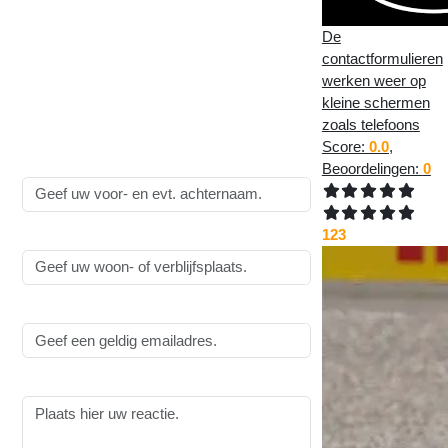
Plaats een reactie op
Nieuwe functie: Nieuws
De
contactformulieren
Update service in
werken weer op
MultiSite
:
kleine schermen
zoals telefoons
Alle velden zijn
verplicht
!
Score:
0.0
,
Naam:
Beoordelingen:
0
123
Woonplaats:
Emailadres:
Reactie: