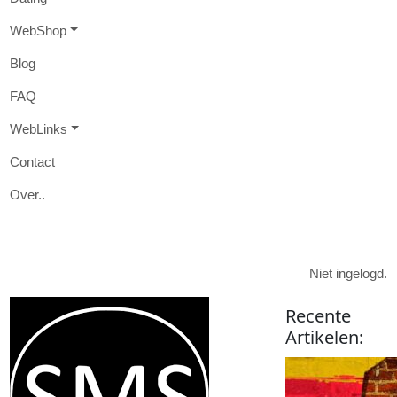
W
eb
S
hop
B
log
FAQ
W
eb
L
inks
Contact
O
ver
..

Niet ingelogd.
Recente
Artikelen
: