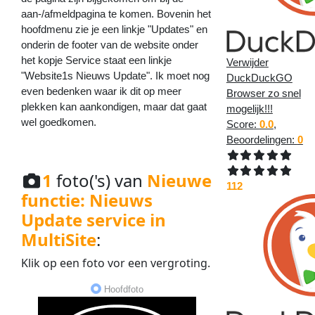
aan-/afmeldpagina te komen. Bovenin het
hoofdmenu zie je een linkje "Updates" en
onderin de footer van de website onder
het kopje Service staat een linkje
Verwijder
"Website1s Nieuws Update". Ik moet nog
DuckDuckGO
even bedenken waar ik dit op meer
Browser zo snel
plekken kan aankondigen, maar dat gaat
mogelijk!!!
wel goedkomen.
Score:
0.0
,
Beoordelingen:
0
1
foto('s) van
Nieuwe
112
functie: Nieuws
Update service in
MultiSite
:
Klik op een
foto
vor een
vergroting
.
Hoofdfoto