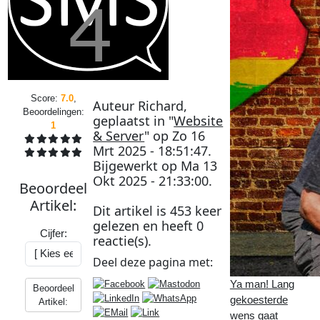
Score:
7.0
,
Auteur
Richard
,
Beoordelingen:
geplaatst in "
Website
1
& Server
" op
Zo 16
Mrt 2025 - 18:51:47
.
Bijgewerkt op
Ma 13
Okt 2025 - 21:33:00
.
Beoordeel
Artikel
:
Dit artikel is
453
keer
gelezen en heeft
0
Cijfer:
reactie(s).
Deel deze
pagina
met:
Ya man! Lang
Beoordeel
gekoesterde
Artikel:
wens gaat