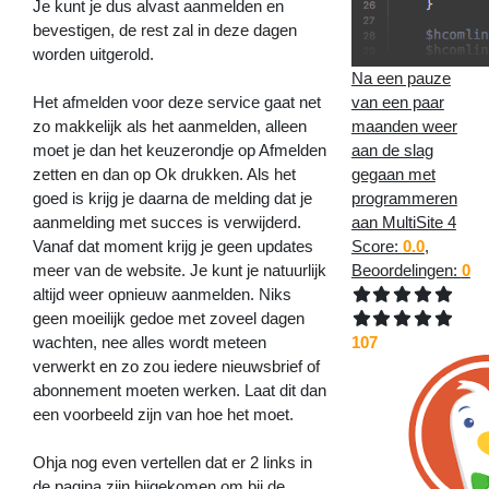
Je kunt je dus alvast aanmelden en
bevestigen, de rest zal in deze dagen
worden uitgerold.
Na een pauze
Het afmelden voor deze service gaat net
van een paar
zo makkelijk als het aanmelden, alleen
maanden weer
moet je dan het keuzerondje op Afmelden
aan de slag
zetten en dan op Ok drukken. Als het
gegaan met
goed is krijg je daarna de melding dat je
programmeren
aanmelding met succes is verwijderd.
aan MultiSite 4
Vanaf dat moment krijg je geen updates
Score:
0.0
,
meer van de website. Je kunt je natuurlijk
Beoordelingen:
0
altijd weer opnieuw aanmelden. Niks
geen moeilijk gedoe met zoveel dagen
wachten, nee alles wordt meteen
107
verwerkt en zo zou iedere nieuwsbrief of
abonnement moeten werken. Laat dit dan
een voorbeeld zijn van hoe het moet.
Ohja nog even vertellen dat er 2 links in
de pagina zijn bijgekomen om bij de