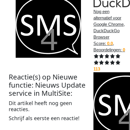
Nog een
alternatief voor
Google Chrome,
DuckDuckGo
Browser
Score:
0.0
,
Beoordelingen:
0
113
Reactie(s) op
Nieuwe
functie: Nieuws Update
service in MultiSite
:
Dit
artikel
heeft nog geen
reacties
.
Schrijf als
eerste
een
reactie
!