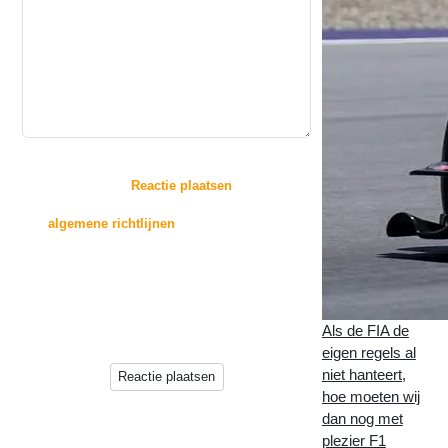
:
Door op de knop "
Reactie plaatsen
" te drukken,
gaat u akkoord met
de
algemene richtlijnen
voor het plaatsen van
reacties.
Reacties zullen echter niet direct op deze pagina
verschijnen, deze worden
eerst beoordeeld door de beheerder(s) van deze
Als de FIA de
website.
eigen regels al
niet hanteert,
Reactie plaatsen
hoe moeten wij
dan nog met
plezier F1