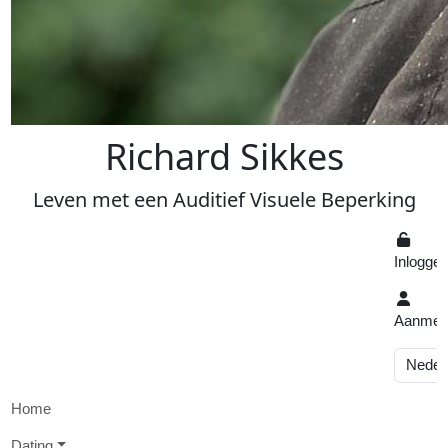
R
ichard
S
ikkes
Leven
met een
A
uditief
V
isuele
Beperking
Inlogge
Aanmel
Home
D
ating