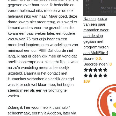
gegeven over haar haar. Ik bedoelde er
verder helemaal niks mee en wilde ook
helemaal niks van haar. Maar goed, deze
Na een pauze
dame kwam niet meer terug, dus werd er
van een paar
iemand anders voor me gezocht en die
maanden weer
kwam een paar weken later, een oudere
aan de slag
vrouw van 75 met grijs haar en een
gegaan met
moordend looptempo en wandelingen van
programmeren
minimaal een uur. Pfffff Dat duurde niet
aan MultiSite 4
lang, ik had er geen klik mee en vond dat
Score:
0.0
,
snelle looptempo ook niet echt fijn. Ik was
Beoordelingen:
0
na zo'n wandeling meestal behoorlijk
uitgeteld. Daarna is het contact met
Humanitas verbroken en eerlijk gezegd
109
was ik er ook wel klaar mee, het begon
steeds meer als een verplichting te
voelen.
Zolang ik hier woon heb ik thuishulp /
schoonmaak, eerst via Axxicon, later via