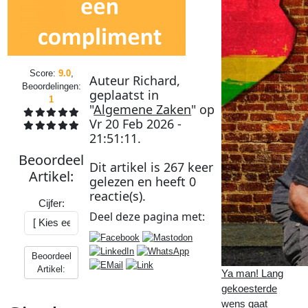
Score:
9.0
,
Auteur
Richard
,
Beoordelingen:
geplaatst in
1
"
Algemene Zaken
" op
Vr 20 Feb 2026 -
21:51:11
.
Beoordeel
Dit artikel is
267
keer
Artikel
:
gelezen en heeft
0
reactie(s).
Cijfer:
Deel deze
pagina
met:
Beoordeel
Artikel:
Ya man! Lang
gekoesterde
wens gaat