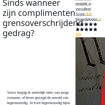
Sinds wanneer
eindelijk in
vervulling!
zijn complimenten
Score:
8.0
,
grensoverschrijdend
Beoordelingen:
1
gedrag?
121
Vorig
Artikel
:
Volgend
Artikel
:
<<
De betekenis van auto- en
motormerknamen
Hoeveel
gegevens
bewaren
internetproviders
van
klanten?
>>
Soms begrijp ik werkelijk niets van jonge
vrouwen, of liever gezegd de wereld van
tegenwoordig. Je kunt tegenwoordig bijna