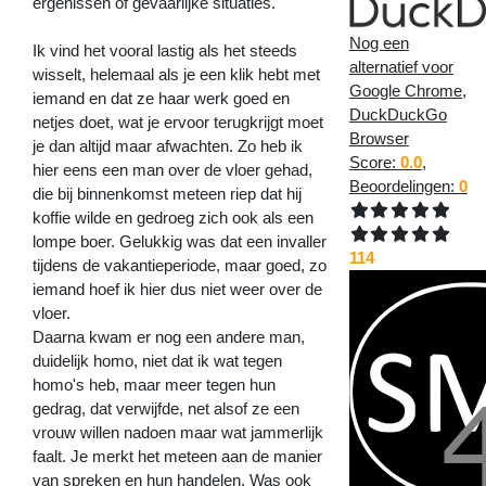
ergenissen of gevaarlijke situaties.
Nog een
Ik vind het vooral lastig als het steeds
alternatief voor
wisselt, helemaal als je een klik hebt met
Google Chrome,
iemand en dat ze haar werk goed en
DuckDuckGo
netjes doet, wat je ervoor terugkrijgt moet
Browser
je dan altijd maar afwachten. Zo heb ik
Score:
0.0
,
hier eens een man over de vloer gehad,
Beoordelingen:
0
die bij binnenkomst meteen riep dat hij
koffie wilde en gedroeg zich ook als een
lompe boer. Gelukkig was dat een invaller
114
tijdens de vakantieperiode, maar goed, zo
iemand hoef ik hier dus niet weer over de
vloer.
Daarna kwam er nog een andere man,
duidelijk homo, niet dat ik wat tegen
homo's heb, maar meer tegen hun
gedrag, dat verwijfde, net alsof ze een
vrouw willen nadoen maar wat jammerlijk
faalt. Je merkt het meteen aan de manier
van spreken en hun handelen. Was ook