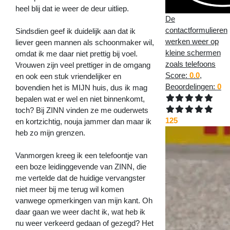
heel blij dat ie weer de deur uitliep.
De
contactformulieren
Sindsdien geef ik duidelijk aan dat ik
werken weer op
liever geen mannen als schoonmaker wil,
kleine schermen
omdat ik me daar niet prettig bij voel.
zoals telefoons
Vrouwen zijn veel prettiger in de omgang
Score:
0.0
,
en ook een stuk vriendelijker en
Beoordelingen:
0
bovendien het is MIJN huis, dus ik mag
bepalen wat er wel en niet binnenkomt,
toch? Bij ZINN vinden ze me ouderwets
125
en kortzichtig, nouja jammer dan maar ik
heb zo mijn grenzen.
Vanmorgen kreeg ik een telefoontje van
een boze leidinggevende van ZINN, die
me vertelde dat de huidige vervangster
niet meer bij me terug wil komen
vanwege opmerkingen van mijn kant. Oh
daar gaan we weer dacht ik, wat heb ik
nu weer verkeerd gedaan of gezegd? Het