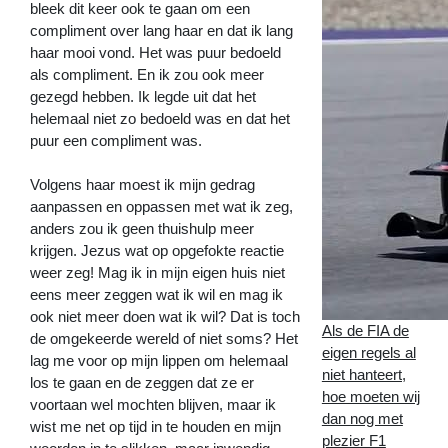
bleek dit keer ook te gaan om een
compliment over lang haar en dat ik lang
haar mooi vond. Het was puur bedoeld
als compliment. En ik zou ook meer
gezegd hebben. Ik legde uit dat het
helemaal niet zo bedoeld was en dat het
puur een compliment was.
Volgens haar moest ik mijn gedrag
aanpassen en oppassen met wat ik zeg,
anders zou ik geen thuishulp meer
krijgen. Jezus wat op opgefokte reactie
weer zeg! Mag ik in mijn eigen huis niet
eens meer zeggen wat ik wil en mag ik
ook niet meer doen wat ik wil? Dat is toch
Als de FIA de
de omgekeerde wereld of niet soms? Het
eigen regels al
lag me voor op mijn lippen om helemaal
niet hanteert,
los te gaan en de zeggen dat ze er
hoe moeten wij
voortaan wel mochten blijven, maar ik
dan nog met
wist me net op tijd in te houden en mijn
plezier F1