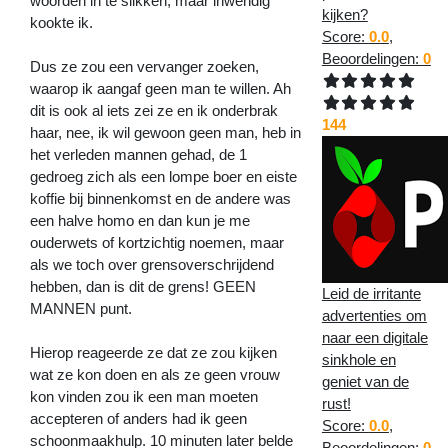
woorden in te slikken, maar inwendig
kijken?
kookte ik.
Score:
0.0
,
Beoordelingen:
0
Dus ze zou een vervanger zoeken,
waarop ik aangaf geen man te willen. Ah
dit is ook al iets zei ze en ik onderbrak
144
haar, nee, ik wil gewoon geen man, heb in
het verleden mannen gehad, de 1
gedroeg zich als een lompe boer en eiste
koffie bij binnenkomst en de andere was
een halve homo en dan kun je me
ouderwets of kortzichtig noemen, maar
als we toch over grensoverschrijdend
hebben, dan is dit de grens! GEEN
Leid de irritante
MANNEN punt.
advertenties om
naar een digitale
Hierop reageerde ze dat ze zou kijken
sinkhole en
wat ze kon doen en als ze geen vrouw
geniet van de
kon vinden zou ik een man moeten
rust!
accepteren of anders had ik geen
Score:
0.0
,
schoonmaakhulp. 10 minuten later belde
Beoordelingen:
0