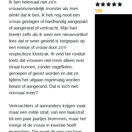
Ik ben helemaal niet zo'n
vrouwonvriendelijk monster als men
136
denkt dat ik ben, ik heb nog nooit een
vrouw geslagen of hardhandig aangepakt
of aangerand of verkracht. Mijn hart
breekt zelfs als ik weer een nieuwsartikel
lees dat er weer geweld is toegepast op
een meisje of vrouw door zo'n
respectloze klootzak. Ik vind het ronduit
triets dat vrouwen niet meer alleen over
straat kunnen, zonder nagefloten,
geroepen of gesist worden en dat ze
tijdens het uitgaan regelmatig worden
betast of aangerand. Dat is toch niet
normaal meer?
Verkrachters of aanranders krijgen vaak
maar een milde straf, van een taakstraf
tot een paar jaartjes brommen, maar het
meisje of de vrouw in kwestie heeft
levenslang. Die moet de rest van haar