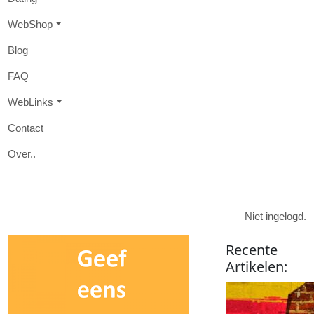
W
eb
S
hop
B
log
FAQ
W
eb
L
inks
Contact
O
ver
..

Niet ingelogd.
Recente
Artikelen
: