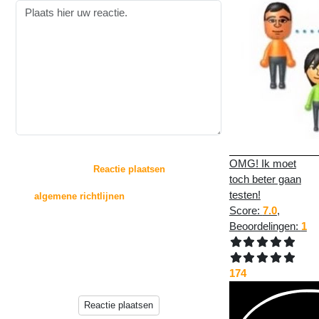
:
OMG! Ik moet
Door op de knop "
Reactie plaatsen
" te drukken,
toch beter gaan
gaat u akkoord met
testen!
de
algemene richtlijnen
voor het plaatsen van
reacties.
Score:
7.0
,
Beoordelingen:
1
Reacties zullen echter niet direct op deze pagina
verschijnen, deze worden
eerst beoordeeld door de beheerder(s) van deze
174
website.
Reactie plaatsen