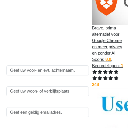
Plaats een reactie op
Sinds
wanneer zijn
complimenten
Brave, prima
grensoverschrijdend
alternatief voor
gedrag?
:
Google Chrome
en meer privacy
Alle velden zijn
verplicht
!
en zonder AI
Score:
8.0
,
Naam:
Beoordelingen:
1
Woonplaats:
248
Emailadres:
Reactie: