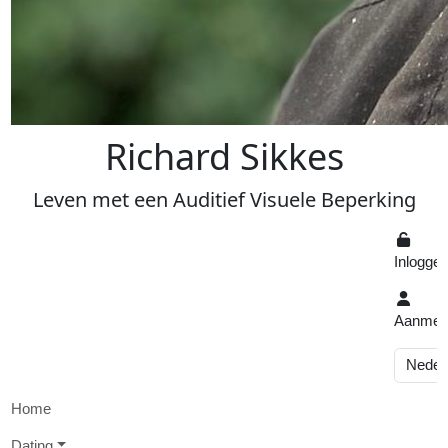
R
ichard
S
ikkes
Leven
met een
A
uditief
V
isuele
Beperking
Inlogge
Aanmel
Home
D
ating