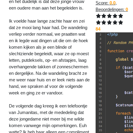
en het duidelijk is dat deze jonge vrouw
Score:
0.0
,
een oudere man aan het begeleiden is.
Beoordelingen:
0
Ik voelde haar lange zachte haar en zei
dat ze mooi lang haar had. De wandeling
84
verliep verder normaal, we praatten wat
en ik legde wat dingen uit die om de hoek
komen kijken als je een blinde of
slechtziende begeleidt, waar ze op moest
letten, putdeksels, op- en afstapjes, laag
overhangende takken of zonneschermen
en dergelijke. Na de wandeling bracht ze
me weer naar huis en er leek niets aan de
hand, we spraken af voor de volgende
week en ging ze er vandoor.
De volgende dag kreeg ik een telefoontje
van Jumanitas, met de mededeling dat
deze jongedame niet meer bij me wilde
komen vanwege mijn opmerkingen. Euh
watte? Ik heb haar alleen een compliment