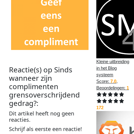
Kleine uitbreiding
Reactie(s) op
Sinds
in het Blog
systeem
wanneer zijn
Score:
7.0
,
complimenten
Beoordelingen:
1
grensoverschrijdend
gedrag?
:
172
Dit
artikel
heeft nog geen
reacties
.
Schrijf als
eerste
een
reactie
!