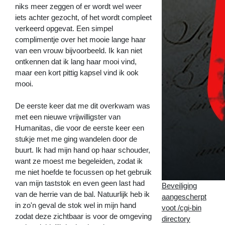
niks meer zeggen of er wordt wel weer
iets achter gezocht, of het wordt compleet
verkeerd opgevat. Een simpel
complimentje over het mooie lange haar
van een vrouw bijvoorbeeld. Ik kan niet
ontkennen dat ik lang haar mooi vind,
maar een kort pittig kapsel vind ik ook
mooi.
De eerste keer dat me dit overkwam was
met een nieuwe vrijwilligster van
Humanitas, die voor de eerste keer een
stukje met me ging wandelen door de
buurt. Ik had mijn hand op haar schouder,
want ze moest me begeleiden, zodat ik
me niet hoefde te focussen op het gebruik
van mijn taststok en even geen last had
Beveiliging
van de herrie van de bal. Natuurlijk heb ik
aangescherpt
in zo'n geval de stok wel in mijn hand
voot /cgi-bin
zodat deze zichtbaar is voor de omgeving
directory