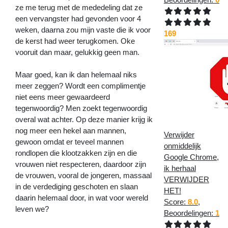
ze me terug met de mededeling dat ze
een vervangster had gevonden voor 4
weken, daarna zou mijn vaste die ik voor
169
de kerst had weer terugkomen. Oke
vooruit dan maar, gelukkig geen man.
Maar goed, kan ik dan helemaal niks
meer zeggen? Wordt een complimentje
niet eens meer gewaardeerd
tegenwoordig? Men zoekt tegenwoordig
overal wat achter. Op deze manier krijg ik
nog meer een hekel aan mannen,
Verwijder
gewoon omdat er teveel mannen
onmiddelijk
rondlopen die klootzakken zijn en die
Google Chrome,
vrouwen niet respecteren, daardoor zijn
ik herhaal
de vrouwen, vooral de jongeren, massaal
VERWIJDER
in de verdediging geschoten en slaan
HET!
daarin helemaal door, in wat voor wereld
Score:
8.0
,
leven we?
Beoordelingen:
1