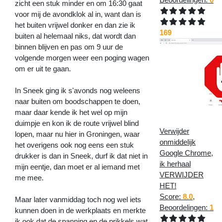
zicht een stuk minder en om 16:30 gaat
voor mij de avondklok al in, want dan is
het buiten vrijwel donker en dan zie ik
169
buiten al helemaal niks, dat wordt dan
binnen blijven en pas om 9 uur de
volgende morgen weer een poging wagen
om er uit te gaan.
In Sneek ging ik s'avonds nog weleens
naar buiten om boodschappen te doen,
maar daar kende ik het wel op mijn
duimpje en kon ik de route vrijwel blind
Verwijder
lopen, maar nu hier in Groningen, waar
onmiddelijk
het overigens ook nog eens een stuk
Google Chrome,
drukker is dan in Sneek, durf ik dat niet in
ik herhaal
mijn eentje, dan moet er al iemand met
VERWIJDER
me mee.
HET!
Score:
8.0
,
Maar later vanmiddag toch nog wel iets
Beoordelingen:
1
kunnen doen in de werkplaats en merkte
ik ook dat de spanning en de prikkels wat