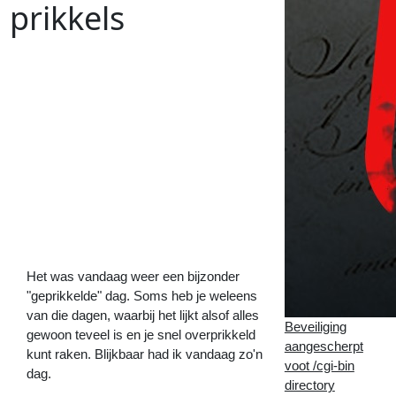
prikkels
Vorig
Artikel
:
Volgend
Artikel
:
<<
En de uitslag van het
darmonderzoek is...
Wat
word
ik
blij
van
de
error
logs!
>>
Het was vandaag weer een bijzonder
"geprikkelde" dag. Soms heb je weleens
van die dagen, waarbij het lijkt alsof alles
Beveiliging
gewoon teveel is en je snel overprikkeld
aangescherpt
kunt raken. Blijkbaar had ik vandaag zo'n
voot /cgi-bin
dag.
directory