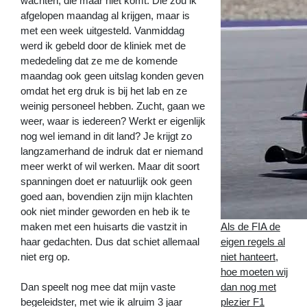
wachten, die maar niet komt. Die zou ik
afgelopen maandag al krijgen, maar is
met een week uitgesteld. Vanmiddag
werd ik gebeld door de kliniek met de
mededeling dat ze me de komende
maandag ook geen uitslag konden geven
omdat het erg druk is bij het lab en ze
weinig personeel hebben. Zucht, gaan we
weer, waar is iedereen? Werkt er eigenlijk
nog wel iemand in dit land? Je krijgt zo
langzamerhand de indruk dat er niemand
meer werkt of wil werken. Maar dit soort
spanningen doet er natuurlijk ook geen
goed aan, bovendien zijn mijn klachten
ook niet minder geworden en heb ik te
Als de FIA de
maken met een huisarts die vastzit in
eigen regels al
haar gedachten. Dus dat schiet allemaal
niet hanteert,
niet erg op.
hoe moeten wij
dan nog met
Dan speelt nog mee dat mijn vaste
plezier F1
begeleidster, met wie ik alruim 3 jaar