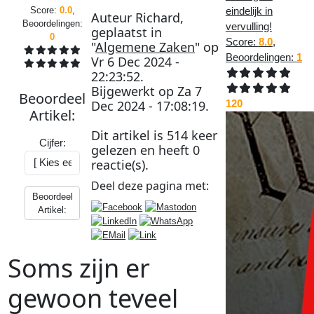
Score:
0.0
,
eindelijk in
Auteur
Richard
,
Beoordelingen:
vervulling!
geplaatst in
0
Score:
8.0
,
"
Algemene Zaken
" op
Beoordelingen:
1
Vr 6 Dec 2024 -
22:23:52
.
Bijgewerkt op
Za 7
Beoordeel
Dec 2024 - 17:08:19
.
120
Artikel
:
Dit artikel is
514
keer
Cijfer:
gelezen en heeft
0
reactie(s).
Deel deze
pagina
met:
Beoordeel
Artikel:
Soms zijn er
gewoon teveel