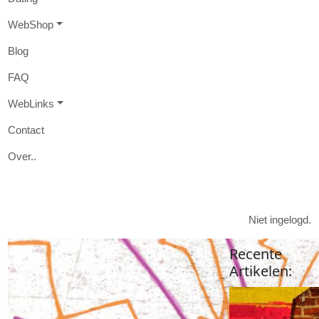
W
eb
S
hop
B
log
FAQ
W
eb
L
inks
Contact
O
ver
..

Niet ingelogd.
Recente
Artikelen
: