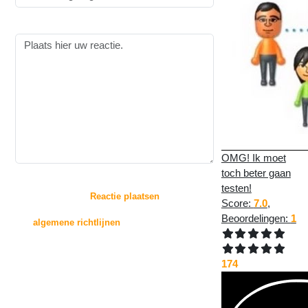
Reactie:
OMG! Ik moet
toch beter gaan
:
testen!
Door op de knop "
Reactie plaatsen
" te drukken,
Score:
7.0
,
gaat u akkoord met
Beoordelingen:
1
de
algemene richtlijnen
voor het plaatsen van
reacties.
Reacties zullen echter niet direct op deze pagina
174
verschijnen, deze worden
eerst beoordeeld door de beheerder(s) van deze
website.