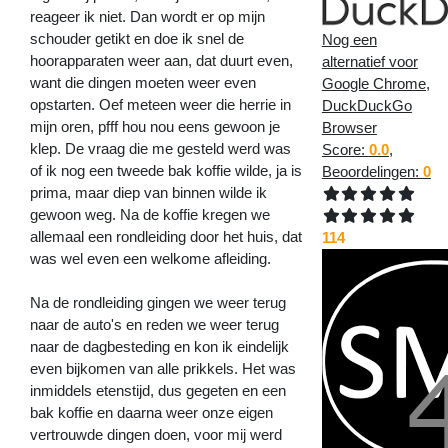
reageer ik niet. Dan wordt er op mijn
schouder getikt en doe ik snel de
Nog een
hoorapparaten weer aan, dat duurt even,
alternatief voor
want die dingen moeten weer even
Google Chrome,
opstarten. Oef meteen weer die herrie in
DuckDuckGo
mijn oren, pfff hou nou eens gewoon je
Browser
klep. De vraag die me gesteld werd was
Score:
0.0
,
of ik nog een tweede bak koffie wilde, ja is
Beoordelingen:
0
prima, maar diep van binnen wilde ik
gewoon weg. Na de koffie kregen we
allemaal een rondleiding door het huis, dat
114
was wel even een welkome afleiding.
Na de rondleiding gingen we weer terug
naar de auto's en reden we weer terug
naar de dagbesteding en kon ik eindelijk
even bijkomen van alle prikkels. Het was
inmiddels etenstijd, dus gegeten en een
bak koffie en daarna weer onze eigen
vertrouwde dingen doen, voor mij werd