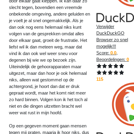
door elkaar gaat kleppen. Ik kan daar zo
slecht tegen, bovendien een vreemde
onbekende omgeving, andere geluiden en
je voelt je al snel ongemakkelijk. Als je
Verwijder
dan ook nog eens helemaal niks kunt
DuckDuckGO
volgen van de gesprekken omdat alles
Browser zo snel
door elkaar gaat, groeit de frustratie. Het
mogelijk!!!
liefst wil ik dan meteen weg, maar dat
Score:
0.0
,
vind ik dan ook wel weer sneu voor
Beoordelingen:
0
degenen bij wie we op bezoek zijn.
Uiteindelijk de gehoorapparaten maar
uitgezet, maar dan hoor je ook helemaal
115
niks, alleen wat gestommel op de
achtergrond, je hoort dan dat er druk
gepraat wordt, maar het komt niet meer
zo hard binnen. Volgen kon ik het toch al
niet en die dingen uitzetten bracht wel
weer wat rust in mijn hoofd.
Op een gegeven moment gaan mensen
tegen mij praten, maarja ik hoor niks, dus