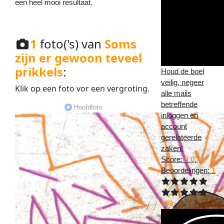
een heel mooi resultaat.
1
foto('s) van
Soms
zijn er gewoon teveel
prikkels
:
Houd de boel
veilig, negeer
Klik op een
foto
vor een
vergroting
.
alle mails
betreffende
Hoofdfoto
inloggen en
account
gerelateerde
zaken!
Score:
9.0
,
Beoordelingen:
1
239