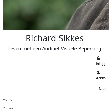
R
ichard
S
ikkes
Leven
met een
A
uditief
V
isuele
Beperking
Inlogge
Aanmel
Home
D
ating