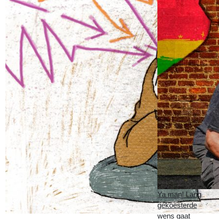
Ya man! Lang
gekoesterde
wens gaat