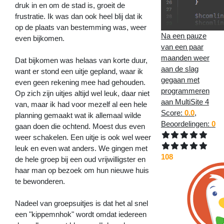
druk in en om de stad is, groeit de
frustratie. Ik was dan ook heel blij dat ik
op de plaats van bestemming was, weer
Na een pauze
even bijkomen.
van een paar
maanden weer
Dat bijkomen was helaas van korte duur,
aan de slag
want er stond een uitje gepland, waar ik
gegaan met
even geen rekening mee had gehouden.
programmeren
Op zich zijn uitjes altijd wel leuk, daar niet
aan MultiSite 4
van, maar ik had voor mezelf al een hele
Score:
0.0
,
planning gemaakt wat ik allemaal wilde
Beoordelingen:
0
gaan doen die ochtend. Moest dus even
weer schakelen. Een uitje is ook wel weer
leuk en even wat anders. We gingen met
108
de hele groep bij een oud vrijwilligster en
haar man op bezoek om hun nieuwe huis
te bewonderen.
Nadeel van groepsuitjes is dat het al snel
een "kippemnhok" wordt omdat iedereen