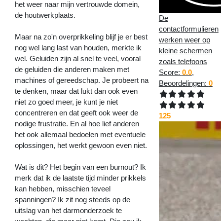
het weer naar mijn vertrouwde domein,
de houtwerkplaats.
De
contactformulieren
Maar na zo'n overprikkeling blijf je er best
werken weer op
nog wel lang last van houden, merkte ik
kleine schermen
wel. Geluiden zijn al snel te veel, vooral
zoals telefoons
de geluiden die anderen maken met
Score:
0.0
,
machines of gereedschap. Je probeert na
Beoordelingen:
0
te denken, maar dat lukt dan ook even
niet zo goed meer, je kunt je niet
concentreren en dat geeft ook weer de
125
nodige frustratie. En al hoe lief anderen
het ook allemaal bedoelen met eventuele
oplossingen, het werkt gewoon even niet.
Wat is dit? Het begin van een burnout? Ik
merk dat ik de laatste tijd minder prikkels
kan hebben, misschien teveel
spanningen? Ik zit nog steeds op de
uitslag van het darmonderzoek te