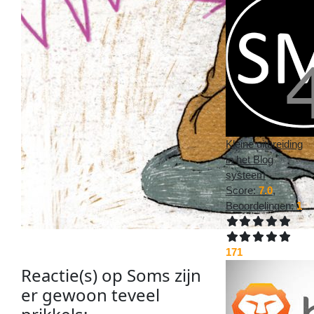
Kleine uitbreiding
in het Blog
systeem
Score:
7.0
,
Beoordelingen:
1
171
Reactie(s) op
Soms zijn
er gewoon teveel