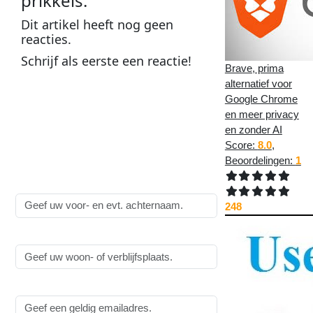
prikkels
:
Dit
artikel
heeft nog geen
reacties
.
Schrijf als
eerste
een
reactie
!
Brave, prima
alternatief voor
Plaats een reactie op
Google Chrome
Soms zijn er gewoon
en meer privacy
en zonder AI
teveel prikkels
:
Score:
8.0
,
Alle velden zijn
verplicht
!
Beoordelingen:
1
Naam:
248
Woonplaats:
Emailadres: