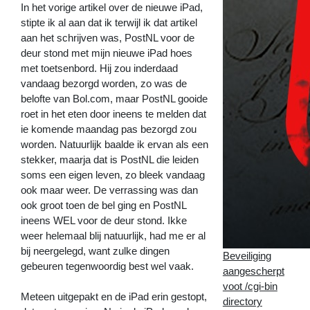
In het vorige artikel over de nieuwe iPad,
stipte ik al aan dat ik terwijl ik dat artikel
aan het schrijven was, PostNL voor de
deur stond met mijn nieuwe iPad hoes
met toetsenbord. Hij zou inderdaad
vandaag bezorgd worden, zo was de
belofte van Bol.com, maar PostNL gooide
roet in het eten door ineens te melden dat
ie komende maandag pas bezorgd zou
worden. Natuurlijk baalde ik ervan als een
stekker, maarja dat is PostNL die leiden
soms een eigen leven, zo bleek vandaag
ook maar weer. De verrassing was dan
ook groot toen de bel ging en PostNL
ineens WEL voor de deur stond. Ikke
weer helemaal blij natuurlijk, had me er al
bij neergelegd, want zulke dingen
Beveiliging
gebeuren tegenwoordig best wel vaak.
aangescherpt
voot /cgi-bin
Meteen uitgepakt en de iPad erin gestopt,
directory