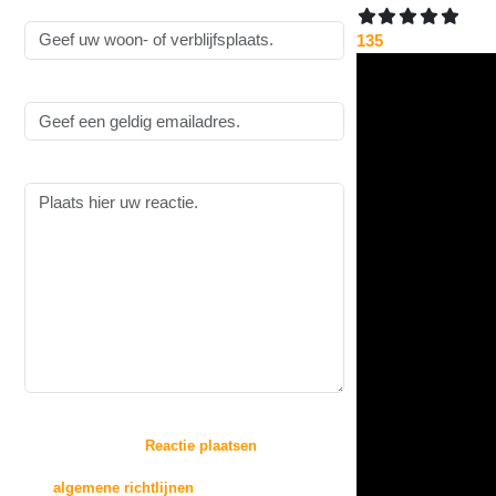
Woonplaats:
135
Emailadres:
Reactie:
:
Door op de knop "
Reactie plaatsen
" te drukken,
gaat u akkoord met
de
algemene richtlijnen
voor het plaatsen van