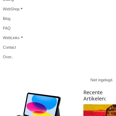
W
eb
S
hop
B
log
FAQ
W
eb
L
inks
Contact
O
ver
..

Niet ingelogd.
Recente
Artikelen
: