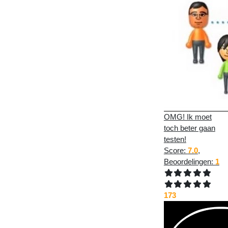
OMG! Ik moet
toch beter gaan
testen!
Score:
7.0
,
Beoordelingen:
1
173