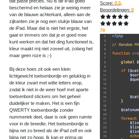
dat paste precies. Nu is de iPad goed
Score:
0.0
,
beschermd en helaas zie je weinig meer
Beoordelingen:
0
van de blauwe achterkant, alleen aan de
zijkanten zie je nog een stukje blauw van
de iPad. Maar dat is niet het ergste, het
79
gaat er immers om dat je er goed mee
kunt werken en dat het ding functioneel is,
kleur maakt mij niet zoveel uit, zolang het
maar geen roze is ;-)
Bij deze hoes zit ook een klein
lichtgewicht toetsenbordje en gelukkig in
de kleur zwart met witte letters erop,
zodat ik niet in de weer hoef met aparte
toetsenbord stickers om het geheel
duidelijker te maken. Het is een fijn
QWERTY toetsenbordje zonder
nummeriek deel, daar is ook geen ruimte
voor in de breedte. Het toetsenbordje is
bijna net zo breed als de iPad zelf en ook
bijna net zo hoog. Ik kan er prima op