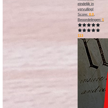
eindelijk in
vervulling!
Score:
8.0
,
Beoordelingen:
1
113