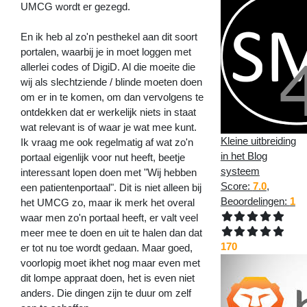
UMCG wordt er gezegd.
En ik heb al zo'n pesthekel aan dit soort
portalen, waarbij je in moet loggen met
allerlei codes of DigiD. Al die moeite die
wij als slechtziende / blinde moeten doen
om er in te komen, om dan vervolgens te
ontdekken dat er werkelijk niets in staat
wat relevant is of waar je wat mee kunt.
Kleine uitbreiding
Ik vraag me ook regelmatig af wat zo'n
in het Blog
portaal eigenlijk voor nut heeft, beetje
systeem
interessant lopen doen met "Wij hebben
Score:
7.0
,
een patientenportaal". Dit is niet alleen bij
Beoordelingen:
1
het UMCG zo, maar ik merk het overal
waar men zo'n portaal heeft, er valt veel
meer mee te doen en uit te halen dan dat
170
er tot nu toe wordt gedaan. Maar goed,
voorlopig moet ikhet nog maar even met
dit lompe appraat doen, het is even niet
anders. Die dingen zijn te duur om zelf