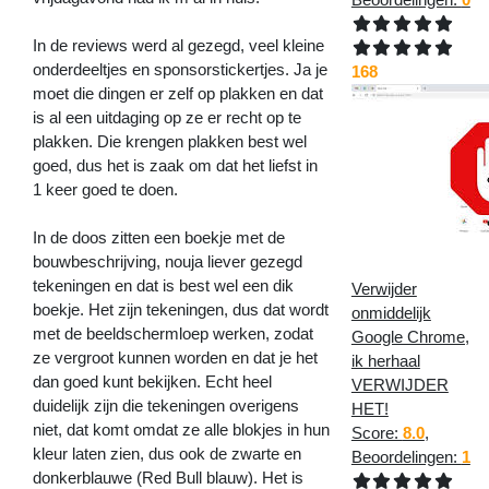
In de reviews werd al gezegd, veel kleine
onderdeeltjes en sponsorstickertjes. Ja je
168
moet die dingen er zelf op plakken en dat
is al een uitdaging op ze er recht op te
plakken. Die krengen plakken best wel
goed, dus het is zaak om dat het liefst in
1 keer goed te doen.
In de doos zitten een boekje met de
bouwbeschrijving, nouja liever gezegd
tekeningen en dat is best wel een dik
Verwijder
boekje. Het zijn tekeningen, dus dat wordt
onmiddelijk
met de beeldschermloep werken, zodat
Google Chrome,
ze vergroot kunnen worden en dat je het
ik herhaal
dan goed kunt bekijken. Echt heel
VERWIJDER
duidelijk zijn die tekeningen overigens
HET!
niet, dat komt omdat ze alle blokjes in hun
Score:
8.0
,
kleur laten zien, dus ook de zwarte en
Beoordelingen:
1
donkerblauwe (Red Bull blauw). Het is