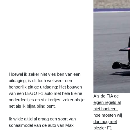
en
op
de
tast
een
LEGO
Red
Bull
F1
auto
gebouwd!
>>
Hoewel ik zeker niet vies ben van een
uitdaging, is dit toch wel weer een
behoorlijk pittige uitdaging: Het bouwen
van een LEGO F1 auto met hele kleine
Als de FIA de
onderdeeltjes en stickertjes, zeker als je
eigen regels al
net als ik bijna blind bent.
niet hanteert,
hoe moeten wij
Ik wilde altijd al graag een soort van
dan nog met
schaalmodel van de auto van Max
plezier F1