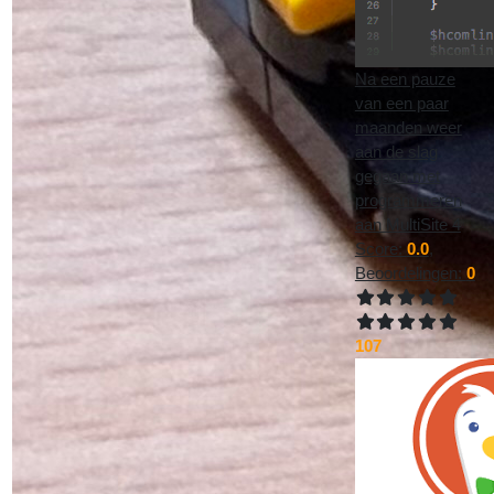
Na een pauze
van een paar
maanden weer
aan de slag
gegaan met
programmeren
aan MultiSite 4
Score:
0.0
,
Beoordelingen:
0
107