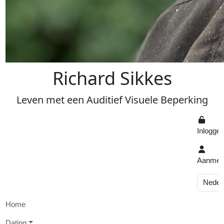
R
ichard
S
ikkes
Leven
met een
A
uditief
V
isuele
Beperking
Inlogge
Aanmel
Home
D
ating