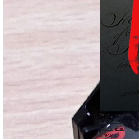
Beveiliging
aangescherpt
voot /cgi-bin
directory