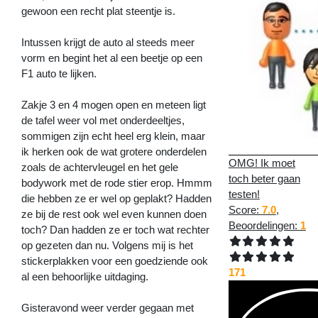
gewoon een recht plat steentje is.
Intussen krijgt de auto al steeds meer
vorm en begint het al een beetje op een
F1 auto te lijken.
Zakje 3 en 4 mogen open en meteen ligt
de tafel weer vol met onderdeeltjes,
sommigen zijn echt heel erg klein, maar
ik herken ook de wat grotere onderdelen
OMG! Ik moet
zoals de achtervleugel en het gele
toch beter gaan
bodywork met de rode stier erop. Hmmm
testen!
die hebben ze er wel op geplakt? Hadden
Score:
7.0
,
ze bij de rest ook wel even kunnen doen
Beoordelingen:
1
toch? Dan hadden ze er toch wat rechter
op gezeten dan nu. Volgens mij is het
stickerplakken voor een goedziende ook
171
al een behoorlijke uitdaging.
Gisteravond weer verder gegaan met