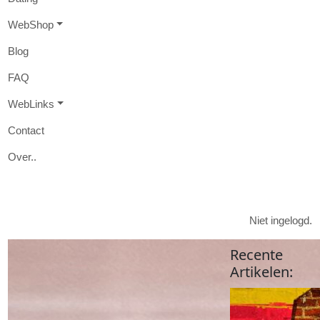
W
eb
S
hop
B
log
FAQ
W
eb
L
inks
Contact
O
ver
..

Niet ingelogd.
Recente
Artikelen
: