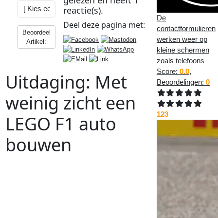
reactie(s).
De
Deel deze
pagina
met:
contactformulieren
Beoordeel
werken weer op
Artikel:
kleine schermen
zoals telefoons
Score:
0.0
,
Uitdaging: Met
Beoordelingen:
0
weinig zicht een
123
LEGO F1 auto
bouwen
Vorig
Artikel
:
Volgend
Artikel
:
<<
iOS 18.4, iPadOS 18.4 of macOS
15.4 geinstalleerd? Lees dit even!
Met
weinig
zicht