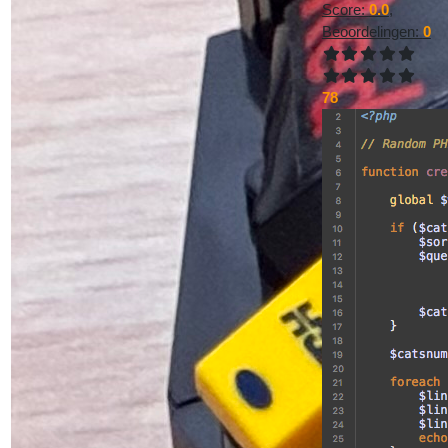
Score:
0.0
,
Beoordelingen:
0
78