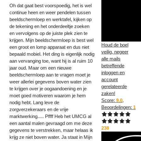
Oh dat gaat best voorspoedig, het is wel
continue heen en weer pendelen tussen
beeldschermloep en werktafel, kijken op
de tekening en het onderdeeltje zoeken
en vervolgens op de juiste plek zien te
krijgen. Mijn beeldschermloep is best wel
Houd de boel
een groot en lomp apparaat en dus niet
veilig, negeer
bepaald mobiel. Het ding is eigenlijk nodig
alle mails
aan vervanging toe, want hij is al ruim 10
betreffende
jaar oud. Maar om een nieuwe
inloggen en
beeldschermloep aan te vragen moet je
account
weer allerlei gegevens boven water zien
gerelateerde
te krijgen over je oogaandoening en je
zaken!
moet goed motiveren waarom je hem
Score:
9.0
,
nodig hebt. Lang leve de
Beoordelingen:
1
zorgverzekeraars en de vrije
marktwerking..... Pffff Heb het UMCG al
een aantal malen gevraagd om me deze
238
gegevens te verstrekken, maar helaas ik
krijg ze niet boven water. Ja staat in Mijn