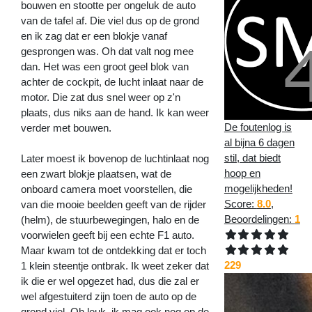
bouwen en stootte per ongeluk de auto
van de tafel af. Die viel dus op de grond
en ik zag dat er een blokje vanaf
gesprongen was. Oh dat valt nog mee
dan. Het was een groot geel blok van
achter de cockpit, de lucht inlaat naar de
motor. Die zat dus snel weer op z'n
plaats, dus niks aan de hand. Ik kan weer
De foutenlog is
verder met bouwen.
al bijna 6 dagen
stil, dat biedt
Later moest ik bovenop de luchtinlaat nog
hoop en
een zwart blokje plaatsen, wat de
mogelijkheden!
onboard camera moet voorstellen, die
Score:
8.0
,
van die mooie beelden geeft van de rijder
Beoordelingen:
1
(helm), de stuurbewegingen, halo en de
voorwielen geeft bij een echte F1 auto.
Maar kwam tot de ontdekking dat er toch
229
1 klein steentje ontbrak. Ik weet zeker dat
ik die er wel opgezet had, dus die zal er
wel afgestuiterd zijn toen de auto op de
grond viel. Oh leuk, ik mag ook nog op de