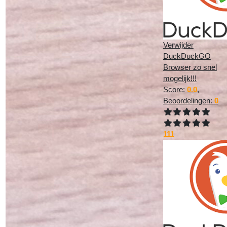
Verwijder
DuckDuckGO
Browser zo snel
mogelijk!!!
Score:
0.0
,
Beoordelingen:
0
111