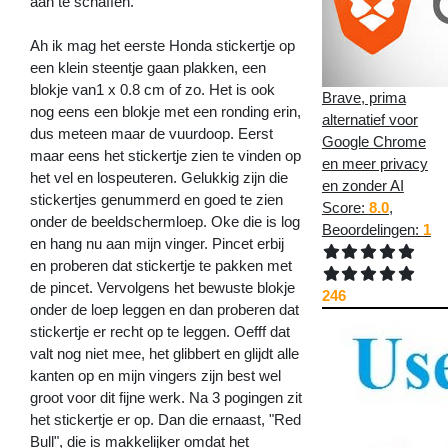
aan te schaffen.
Ah ik mag het eerste Honda stickertje op
een klein steentje gaan plakken, een
blokje van1 x 0.8 cm of zo. Het is ook
Brave, prima
nog eens een blokje met een ronding erin,
alternatief voor
dus meteen maar de vuurdoop. Eerst
Google Chrome
maar eens het stickertje zien te vinden op
en meer privacy
het vel en lospeuteren. Gelukkig zijn die
en zonder AI
stickertjes genummerd en goed te zien
Score:
8.0
,
onder de beeldschermloep. Oke die is log
Beoordelingen:
1
en hang nu aan mijn vinger. Pincet erbij
en proberen dat stickertje te pakken met
de pincet. Vervolgens het bewuste blokje
246
onder de loep leggen en dan proberen dat
stickertje er recht op te leggen. Oefff dat
valt nog niet mee, het glibbert en glijdt alle
kanten op en mijn vingers zijn best wel
groot voor dit fijne werk. Na 3 pogingen zit
het stickertje er op. Dan die ernaast, "Red
Bull", die is makkelijker omdat het