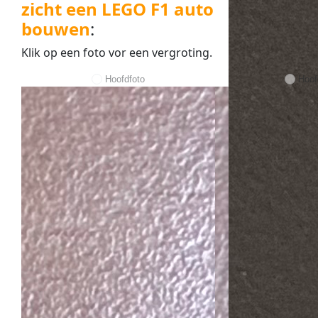
zicht een LEGO F1 auto
bouwen
:
Klik op een
foto
vor een
vergroting
.
Hoofdfoto
Hoof