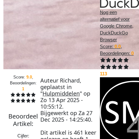
Nog een
alternatief voor
Google Chrome,
DuckDuckGo
Browser
Score:
0.0
,
Beoordelingen:
0
113
Score:
9.0
,
Auteur
Richard
,
Beoordelingen:
geplaatst in
1
"
Hulpmiddelen
" op
Zo 13 Apr 2025 -
10:55:12
.
Bijgewerkt op
Za 27
Beoordeel
Dec 2025 - 14:25:40
.
Artikel
:
Dit artikel is
461
keer
Cijfer:
gelezen en heeft
1