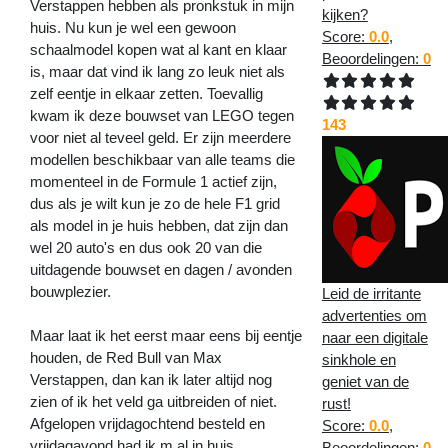
Verstappen hebben als pronkstuk in mijn
kijken?
huis. Nu kun je wel een gewoon
Score:
0.0
,
schaalmodel kopen wat al kant en klaar
Beoordelingen:
0
is, maar dat vind ik lang zo leuk niet als
zelf eentje in elkaar zetten. Toevallig
kwam ik deze bouwset van LEGO tegen
143
voor niet al teveel geld. Er zijn meerdere
modellen beschikbaar van alle teams die
momenteel in de Formule 1 actief zijn,
dus als je wilt kun je zo de hele F1 grid
als model in je huis hebben, dat zijn dan
wel 20 auto's en dus ook 20 van die
uitdagende bouwset en dagen / avonden
bouwplezier.
Leid de irritante
advertenties om
Maar laat ik het eerst maar eens bij eentje
naar een digitale
houden, de Red Bull van Max
sinkhole en
Verstappen, dan kan ik later altijd nog
geniet van de
zien of ik het veld ga uitbreiden of niet.
rust!
Afgelopen vrijdagochtend besteld en
Score:
0.0
,
vrijdagavond had ik m al in huis.
Beoordelingen:
0