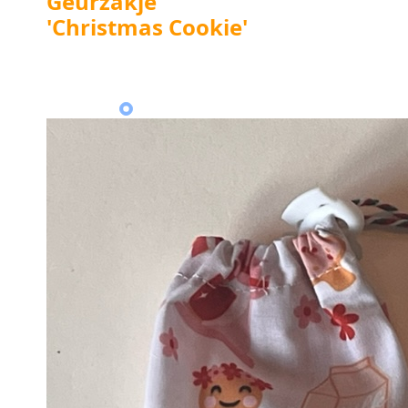
Geurzakje
'Christmas Cookie'
:
Klik op een
foto
vor een
vergroting
.
Hoofdfoto