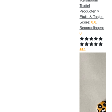
'Kerstboom'
Textiel
Producten >
Etui's & Tasjes
Score:
0.0
,
Beoordelingen:
0
564