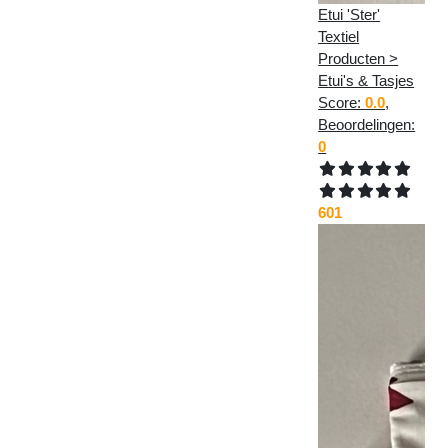
Etui 'Ster'
Textiel
Producten >
Etui's & Tasjes
Score:
0.0
,
Beoordelingen:
0
601