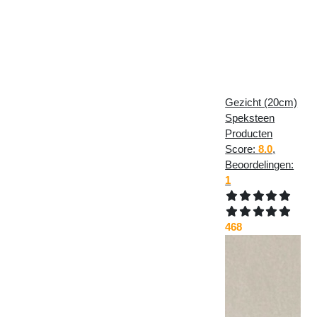
Gezicht (20cm)
Speksteen
Producten
Score:
8.0
,
Beoordelingen:
1
468