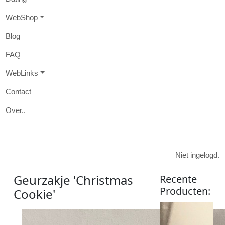
W
eb
S
hop
B
log
FAQ
W
eb
L
inks
Contact
O
ver
..

Niet ingelogd.
Geurzakje 'Christmas
Recente
Producten
:
Cookie'
Product: