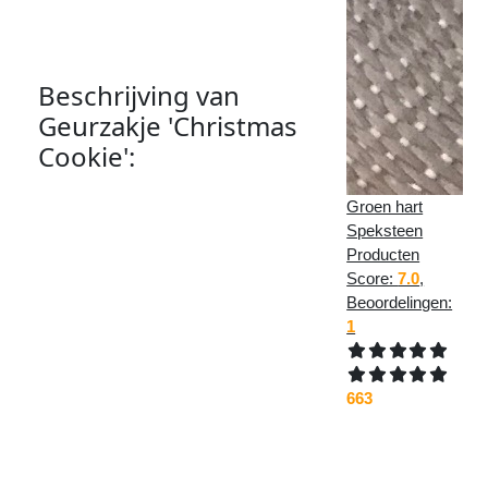
Beschrijving van
Geurzakje 'Christmas
Cookie'
:
Groen hart
Dit leuke, handgemaakte geurzakje
Speksteen
met kerstmotief is gevuld met
Producten
lavendel uit eigen tuin.
Score:
7.0
,
Beoordelingen:
Dankzij de koordstopper is het
1
zakje gemakkelijk te openen en
sluiten. Hierdoor is het duurzaam in
gebruik; elk geurbuiltje uit de winkel
663
past in het zakje. Aan de lus is het
zakje makkelijk op te hangen.