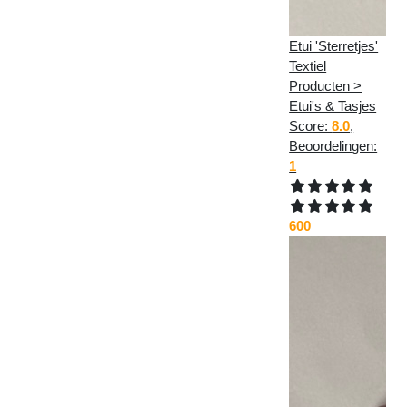
Etui 'Sterretjes'
Textiel
Producten >
Etui's & Tasjes
Score:
8.0
,
Beoordelingen:
1
600