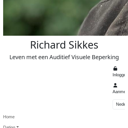
R
ichard
S
ikkes
Leven
met een
A
uditief
V
isuele
Beperking
Inlogge
Aanmel
Home
D
ating