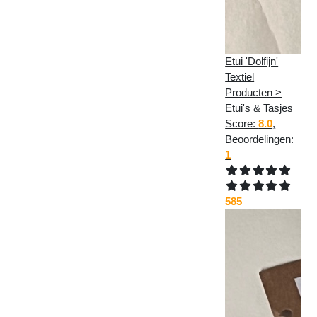
Etui 'Dolfijn'
Textiel
Producten >
Etui's & Tasjes
Score:
8.0
,
Beoordelingen:
1
585