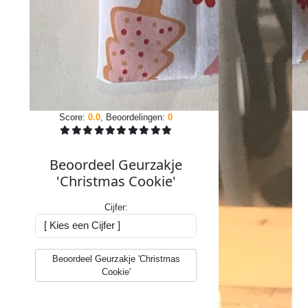
30
Nov
-0001
-
00:00:00
.
Score:
0.0
, Beoordelingen:
0
Beoordeel Geurzakje
'Christmas Cookie'
Cijfer:
Beoordeel Geurzakje 'Christmas
Verkoper:
Cookie'
Jesjes
-