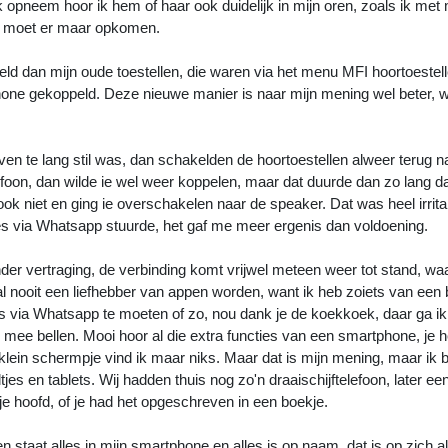
opneem hoor ik hem of haar ook duidelijk in mijn oren, zoals ik met 
je moet er maar opkomen.
eld dan mijn oude toestellen, die waren via het menu MFI hoortoestel
hone gekoppeld. Deze nieuwe manier is naar mijn mening wel beter, 
en te lang stil was, dan schakelden de hoortoestellen alweer terug n
foon, dan wilde ie wel weer koppelen, maar dat duurde dan zo lang da
k niet en ging ie overschakelen naar de speaker. Dat was heel irrita
jes via Whatsapp stuurde, het gaf me meer ergenis dan voldoening.
der vertraging, de verbinding komt vrijwel meteen weer tot stand, wa
zal nooit een liefhebber van appen worden, want ik heb zoiets van een b
es via Whatsapp te moeten of zo, nou dank je de koekkoek, daar ga ik
 mee bellen. Mooi hoor al die extra functies van een smartphone, je h
 klein schermpje vind ik maar niks. Maar dat is mijn mening, maar ik 
 en tablets. Wij hadden thuis nog zo'n draaischijftelefoon, later een
 je hoofd, of je had het opgeschreven in een boekje.
staat alles in mijn smartphone en alles is op naam, dat is op zich a