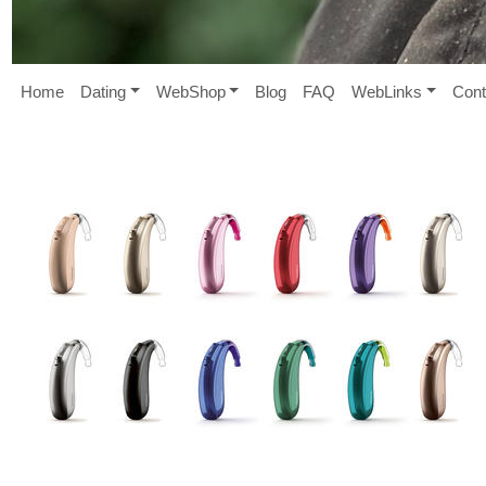
Home
D
ating
W
eb
S
hop
B
log
FAQ
W
eb
L
inks
Cont