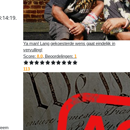
3:14:19
.
Ya man! Lang gekoesterde wens gaat eindelijk in
vervulling!
Score:
8.0
, Beoordelingen:
1
113
 niet
bleem