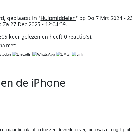
rd
, geplaatst in "
Hulpmiddelen
" op
Do 7 Mrt 2024 - 2
op
Za 27 Dec 2025 - 12:04:39
.
605
keer gelezen en heeft
0
reactie(s).
ina
met:
 en de iPhone
Volgend
Artikel
:
Plotseling wordt mijn radiator
meer warm
>>
en en daar ben ik tot nu toe zeer tevreden over, toch was er nog 1 pro