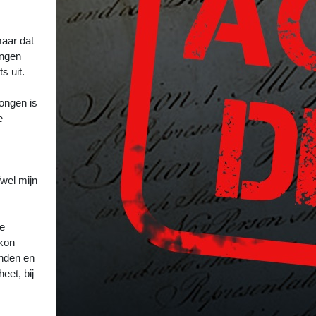
maar dat
ingen
s uit.
ongen is
e
fwel mijn
te
 kon
onden en
eet, bij