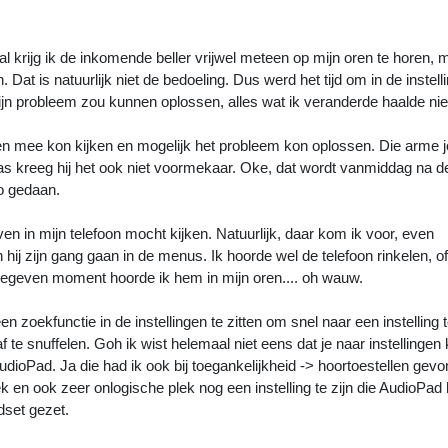
 krijg ik de inkomende beller vrijwel meteen op mijn oren te horen, 
 Dat is natuurlijk niet de bedoeling. Dus werd het tijd om in de instell
ijn probleem zou kunnen oplossen, alles wat ik veranderde haalde niet
n mee kon kijken en mogelijk het probleem kon oplossen. Die arme j
s kreeg hij het ook niet voormekaar. Oke, dat wordt vanmiddag na d
o gedaan.
ven in mijn telefoon mocht kijken. Natuurlijk, daar kom ik voor, even
ij zijn gang gaan in de menus. Ik hoorde wel de telefoon rinkelen, o
 gegeven moment hoorde ik hem in mijn oren.... oh wauw.
 zoekfunctie in de instellingen te zitten om snel naar een instelling 
f te snuffelen. Goh ik wist helemaal niet eens dat je naar instellingen
AudioPad. Ja die had ik ook bij toegankelijkheid -> hoortoestellen gev
 en ook zeer onlogische plek nog een instelling te zijn die AudioPad h
dset gezet.