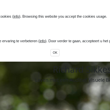
cookies (
info
). Browsing this website you accept the cookies usage.
ervaring te verbeteren (
info
). Door verder te gaan, accepteert u het
OK
R
ichard
S
ikke
Leven
met een
A
uditief
V
isuele
B