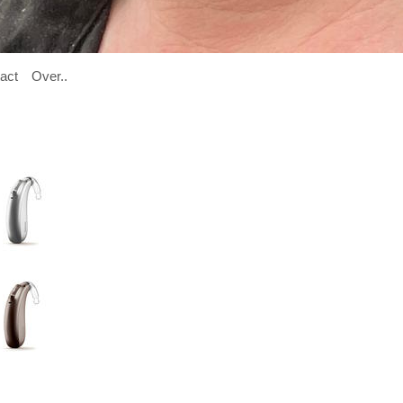

act
O
ver
..