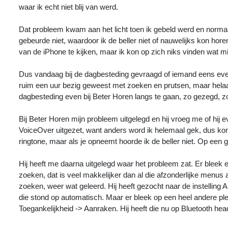
waar ik echt niet blij van werd.
Dat probleem kwam aan het licht toen ik gebeld werd en normaal
gebeurde niet, waardoor ik de beller niet of nauwelijks kon horen.
van de iPhone te kijken, maar ik kon op zich niks vinden wat m
Dus vandaag bij de dagbesteding gevraagd of iemand eens eve
ruim een uur bezig geweest met zoeken en prutsen, maar helaa
dagbesteding even bij Beter Horen langs te gaan, zo gezegd, z
Bij Beter Horen mijn probleem uitgelegd en hij vroeg me of hij e
VoiceOver uitgezet, want anders word ik helemaal gek, dus kon h
ringtone, maar als je opneemt hoorde ik de beller niet. Op een
Hij heeft me daarna uitgelegd waar het probleem zat. Er bleek een
zoeken, dat is veel makkelijker dan al die afzonderlijke menus a
zoeken, weer wat geleerd. Hij heeft gezocht naar de instelling 
die stond op automatisch. Maar er bleek op een heel andere plek
Toegankelijkheid -> Aanraken. Hij heeft die nu op Bluetooth hea