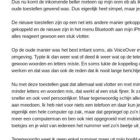
Dus nu komt de inkomende beller meteen op mijn oren eb als ik 
oude toestellen gewend was. Dus eigenlijk heel simpel, maar 
De nieuwe toestellen zijn op een net iets andere manier gekopp
gekoppeld en de nieuwe zijn in het menu Bluetooth aan mijn iP
alles reageert gewoon een stuk vlotter.
Op de oude manier was het best irritant soms, als VoiceOver ev
omgeving. Typte ik dan weer wat of deed ik weer wat op de tele
gewoon woorden en letters miste. En soms lukte de koppeling oo
werken en dat was dan ook de reden dat ik nooit lange bericht
Nu met deze toestellen gaat dat allemaal wat vlotter en met min
minder letters en woorden mis, dat werkt al een stuk fijner. Ik 
sneller en ook veel persoonlijker. Maar tegenwoordig schijn all
aan meedoen. Ik heb niet voor niets een telefoon en daar kun je
eigenlijk een hele computer op zak, maar dat gepriegel op zo'n
meer een computerman en ben ook niet opgegroeid met mobieltjes
toetsjes en je wist van iedereen het nummer wel zo'n beetje uit
Tegenwoordig weet ik geen enkel nummer meer uit mijn hoofd en 