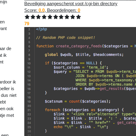
mijn
Beveiliging aangescherpt voot /cgi-bin directory
Score:
0.0
, Beoordelingen:
0
len
79
want
aar de
t ik
nt
ardoor ik
eller is
 dus niet
ebt
ben ook
tje met
l een