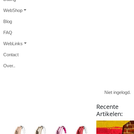
W
eb
S
hop
B
log
FAQ
W
eb
L
inks
Contact
O
ver
..

Niet ingelogd.
Recente
Artikelen
: