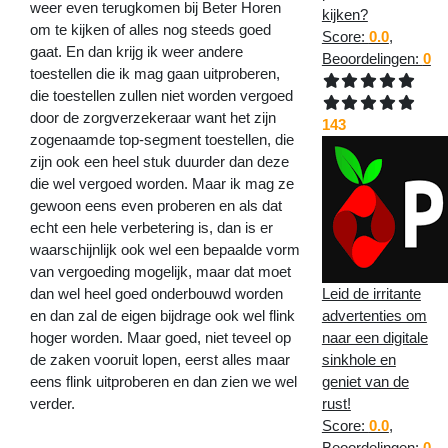
weer even terugkomen bij Beter Horen
kijken?
om te kijken of alles nog steeds goed
Score:
0.0
,
gaat. En dan krijg ik weer andere
Beoordelingen:
0
toestellen die ik mag gaan uitproberen,
die toestellen zullen niet worden vergoed
door de zorgverzekeraar want het zijn
143
zogenaamde top-segment toestellen, die
zijn ook een heel stuk duurder dan deze
die wel vergoed worden. Maar ik mag ze
gewoon eens even proberen en als dat
echt een hele verbetering is, dan is er
waarschijnlijk ook wel een bepaalde vorm
van vergoeding mogelijk, maar dat moet
Leid de irritante
dan wel heel goed onderbouwd worden
advertenties om
en dan zal de eigen bijdrage ook wel flink
naar een digitale
hoger worden. Maar goed, niet teveel op
sinkhole en
de zaken vooruit lopen, eerst alles maar
geniet van de
eens flink uitproberen en dan zien we wel
rust!
verder.
Score:
0.0
,
Beoordelingen:
0