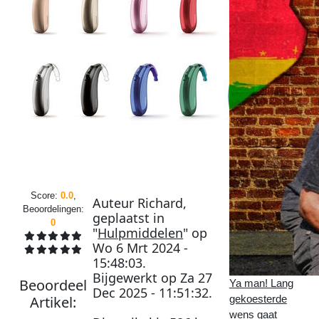
Score:
0.0
,
Auteur
Richard
,
Beoordelingen:
geplaatst in
0
"
Hulpmiddelen
" op
Wo 6 Mrt 2024 -
15:48:03
.
Bijgewerkt op
Za 27
Beoordeel
Ya man! Lang
Dec 2025 - 11:51:32
.
Artikel
:
gekoesterde
wens gaat