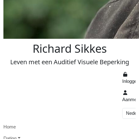
R
ichard
S
ikkes
Leven
met een
A
uditief
V
isuele
Beperking
Inlogge
Aanmel
Home
D
ating