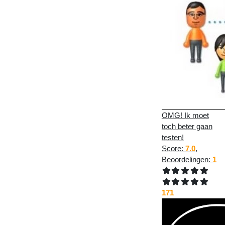
OMG! Ik moet
toch beter gaan
testen!
Score:
7.0
,
Beoordelingen:
1
171