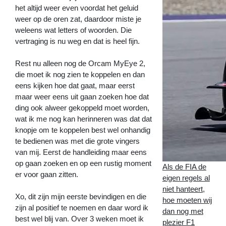
het altijd weer even voordat het geluid
weer op de oren zat, daardoor miste je
weleens wat letters of woorden. Die
vertraging is nu weg en dat is heel fijn.
Rest nu alleen nog de Orcam MyEye 2,
die moet ik nog zien te koppelen en dan
eens kijken hoe dat gaat, maar eerst
maar weer eens uit gaan zoeken hoe dat
ding ook alweer gekoppeld moet worden,
wat ik me nog kan herinneren was dat dat
knopje om te koppelen best wel onhandig
te bedienen was met die grote vingers
van mij. Eerst de handleiding maar eens
op gaan zoeken en op een rustig moment
Als de FIA de
er voor gaan zitten.
eigen regels al
niet hanteert,
Xo, dit zijn mijn eerste bevindigen en die
hoe moeten wij
zijn al positief te noemen en daar word ik
dan nog met
best wel blij van. Over 3 weken moet ik
plezier F1