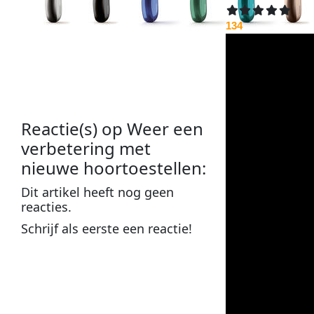
134
Reactie(s) op
Weer een
verbetering met
nieuwe hoortoestellen
:
Dit
artikel
heeft nog geen
reacties
.
Schrijf als
eerste
een
reactie
!
Plaats een reactie op
Weer
een verbetering met
nieuwe hoortoestellen
: