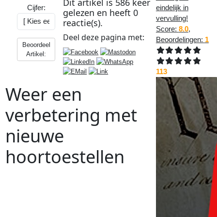
Dit artikel is
586
keer
Cijfer:
eindelijk in
gelezen en heeft
0
vervulling!
reactie(s).
Score:
8.0
,
Deel deze
pagina
met:
Beoordelingen:
1
Beoordeel
Artikel:
113
Weer een
verbetering met
nieuwe
hoortoestellen
Vorig
Artikel
:
Volgend
Artikel
:
<<
Wauw dit programmeert echt
heel fijn
De