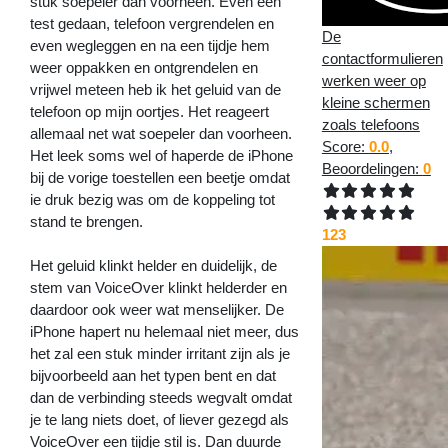
stuk soepeler dan voorheen. Even een
test gedaan, telefoon vergrendelen en
De
even wegleggen en na een tijdje hem
contactformulieren
weer oppakken en ontgrendelen en
werken weer op
vrijwel meteen heb ik het geluid van de
kleine schermen
telefoon op mijn oortjes. Het reageert
zoals telefoons
allemaal net wat soepeler dan voorheen.
Score:
0.0
,
Het leek soms wel of haperde de iPhone
Beoordelingen:
0
bij de vorige toestellen een beetje omdat
ie druk bezig was om de koppeling tot
stand te brengen.
123
Het geluid klinkt helder en duidelijk, de
stem van VoiceOver klinkt helderder en
daardoor ook weer wat menselijker. De
iPhone hapert nu helemaal niet meer, dus
het zal een stuk minder irritant zijn als je
bijvoorbeeld aan het typen bent en dat
dan de verbinding steeds wegvalt omdat
je te lang niets doet, of liever gezegd als
VoiceOver een tijdje stil is. Dan duurde