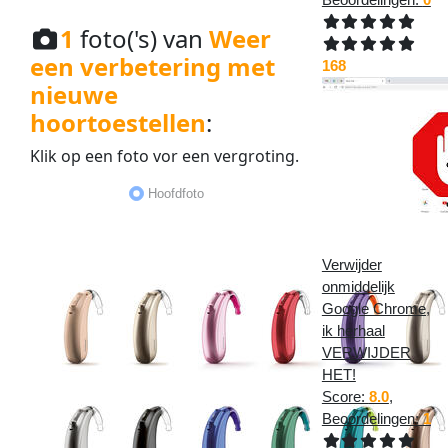
1
foto('s) van
Weer
een verbetering met
168
nieuwe
hoortoestellen
:
Klik op een
foto
vor een
vergroting
.
Hoofdfoto
Verwijder
onmiddelijk
Google Chrome,
ik herhaal
VERWIJDER
HET!
Score:
8.0
,
Beoordelingen:
1