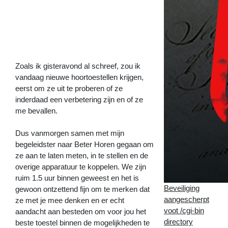
nieuwe
hoortoestellen
en
de
iPhone
>>
Zoals ik gisteravond al schreef, zou ik
vandaag nieuwe hoortoestellen krijgen,
eerst om ze uit te proberen of ze
inderdaad een verbetering zijn en of ze
me bevallen.
Dus vanmorgen samen met mijn
begeleidster naar Beter Horen gegaan om
ze aan te laten meten, in te stellen en de
overige apparatuur te koppelen. We zijn
ruim 1.5 uur binnen geweest en het is
Beveiliging
gewoon ontzettend fijn om te merken dat
aangescherpt
ze met je mee denken en er echt
voot /cgi-bin
aandacht aan besteden om voor jou het
directory
beste toestel binnen de mogelijkheden te