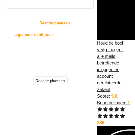
:
Door op de knop "
Reactie plaatsen
" te drukken,
gaat u akkoord met
de
algemene richtlijnen
voor het plaatsen van
reacties.
Houd de boel
veilig, negeer
Reacties zullen echter niet direct op deze pagina
alle mails
verschijnen, deze worden
betreffende
eerst beoordeeld door de beheerder(s) van deze
website.
inloggen en
account
Reactie plaatsen
gerelateerde
zaken!
Score:
9.0
,
Beoordelingen:
1
238