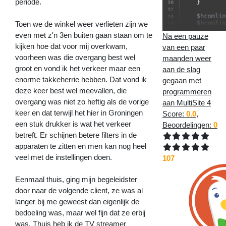
periode.
Toen we de winkel weer verlieten zijn we
even met z'n 3en buiten gaan staan om te
Na een pauze
kijken hoe dat voor mij overkwam,
van een paar
voorheen was die overgang best wel
maanden weer
groot en vond ik het verkeer maar een
aan de slag
enorme takkeherrie hebben. Dat vond ik
gegaan met
deze keer best wel meevallen, die
programmeren
overgang was niet zo heftig als de vorige
aan MultiSite 4
keer en dat terwijl het hier in Groningen
Score:
0.0
,
een stuk drukker is wat het verkeer
Beoordelingen:
0
betreft. Er schijnen betere filters in de
apparaten te zitten en men kan nog heel
veel met de instellingen doen.
107
Eenmaal thuis, ging mijn begeleidster
door naar de volgende client, ze was al
langer bij me geweest dan eigenlijk de
bedoeling was, maar wel fijn dat ze erbij
was. Thuis heb ik de TV streamer