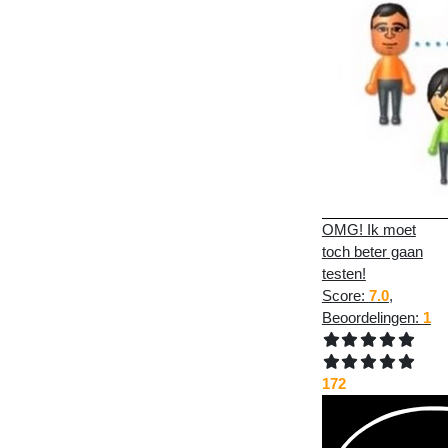
OMG! Ik moet
toch beter gaan
testen!
Score:
7.0
,
Beoordelingen:
1
172