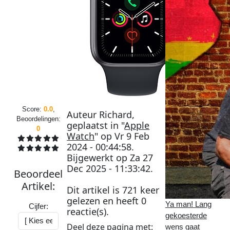
Score:
0.0
,
Auteur
Richard
,
Beoordelingen:
geplaatst in "
Apple
0
Watch
" op
Vr 9 Feb
2024 - 00:44:58
.
Bijgewerkt op
Za 27
Dec 2025 - 11:33:42
.
Beoordeel
Artikel
:
Dit artikel is
721
keer
gelezen en heeft
0
Ya man! Lang
Cijfer:
reactie(s).
gekoesterde
Deel deze
pagina
met:
wens gaat