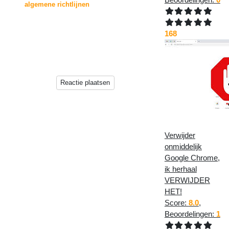
de
algemene richtlijnen
voor het plaatsen van
reacties.
168
Reacties zullen echter niet direct op deze pagina
verschijnen, deze worden
eerst beoordeeld door de beheerder(s) van deze
website.
Reactie plaatsen
Verwijder
onmiddelijk
Google Chrome,
ik herhaal
VERWIJDER
HET!
Score:
8.0
,
Beoordelingen:
1