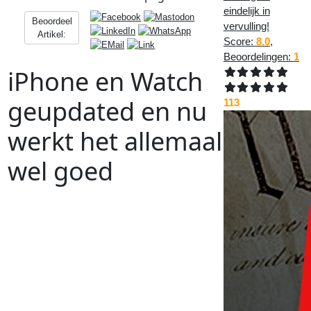
eindelijk in
Beoordeel
vervulling!
Artikel:
Score:
8.0
,
Beoordelingen:
1
iPhone en Watch
geupdated en nu
113
werkt het allemaal
wel goed
Vorig
Artikel
:
Volgend
Artikel
:
<<
Een kijkje achter de schermen
van de website
Artikelen
en
producten
delen
via
Facebook