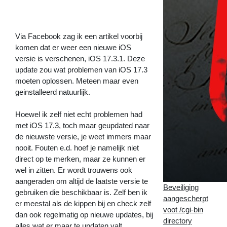
verbeterd
>>
Via Facebook zag ik een artikel voorbij
komen dat er weer een nieuwe iOS
versie is verschenen, iOS 17.3.1. Deze
update zou wat problemen van iOS 17.3
moeten oplossen. Meteen maar even
geinstalleerd natuurlijk.
Hoewel ik zelf niet echt problemen had
met iOS 17.3, toch maar geupdated naar
de nieuwste versie, je weet immers maar
nooit. Fouten e.d. hoef je namelijk niet
direct op te merken, maar ze kunnen er
wel in zitten. Er wordt trouwens ook
aangeraden om altijd de laatste versie te
Beveiliging
gebruiken die beschikbaar is. Zelf ben ik
aangescherpt
er meestal als de kippen bij en check zelf
voot /cgi-bin
dan ook regelmatig op nieuwe updates, bij
directory
alles wat er maar te updaten valt.