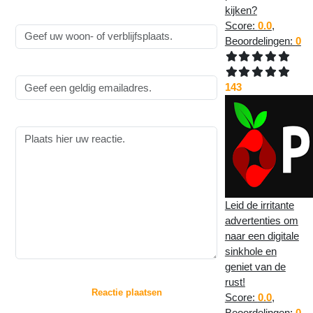
kijken?
Woonplaats:
Score:
0.0
,
Beoordelingen:
0
Emailadres:
143
Reactie:
Leid de irritante
advertenties om
naar een digitale
sinkhole en
geniet van de
:
rust!
Door op de knop "
Reactie plaatsen
" te drukken,
Score:
0.0
,
gaat u akkoord met
Beoordelingen:
0