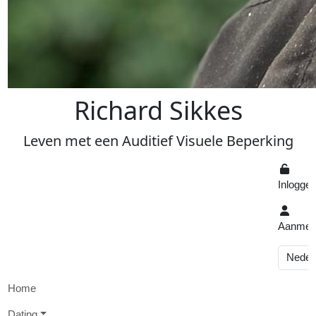
R
ichard
S
ikkes
Leven
met een
A
uditief
V
isuele
Beperking
Inlogge
Aanmel
Home
D
ating