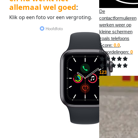
allemaal wel goed
:
De
Klik op een
foto
vor een
vergroting
.
contactformulieren
werken weer op
Hoofdfoto
kleine schermen
zoals telefoons
Score:
0.0
,
Beoordelingen:
0
123