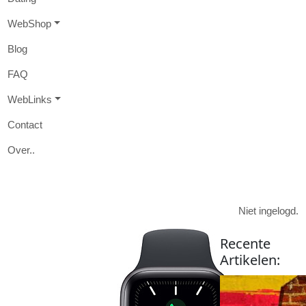
W
eb
S
hop
B
log
FAQ
W
eb
L
inks
Contact
O
ver
..

Niet ingelogd.
Recente
Artikelen
: