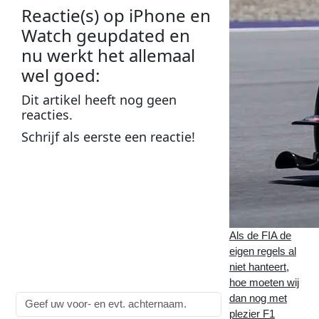
Reactie(s) op
iPhone en
Watch geupdated en
nu werkt het allemaal
wel goed
:
Dit
artikel
heeft nog geen
reacties
.
Schrijf als
eerste
een
reactie
!
Plaats een reactie op
iPhone en Watch
geupdated en nu werkt
het allemaal wel goed
:
Als de FIA de
eigen regels al
Alle velden zijn
verplicht
!
niet hanteert,
hoe moeten wij
Naam:
dan nog met
plezier F1