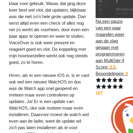
klaar voor gebruik. Wauw, dat ging deze
keer best wel vlot, dat updaten, blijkbaar
was die niet zo'n hele grote update. Dan
Na een pauze
eerst altijd even een check of alles nog
van een paar
net zo werkt als voorheen, door even een
maanden weer
paar apps te openen en weer te sluiten.
aan de slag
VoiceOver is ook weer present en
gegaan met
reageert goed en vlot. De koppeling met
programmeren
mijn hoortoestellen werkt ook nog steeds
aan MultiSite 4
goed, zo te horen.
Score:
0.0
,
Beoordelingen:
0
Hmm, als er een nieuwe iOS is, is er vast
ook wel een nieuwe WatchOS en dus
was de Watch app snel geopend en
107
meteen maar even controleren op
updates. Ja! Er is een update van
WatchOS, oke ook meteen maar even
installeren. Daarvoor moest de watch wel
even aan de lader, want de update wil
zich pas laten installeren als ie voor