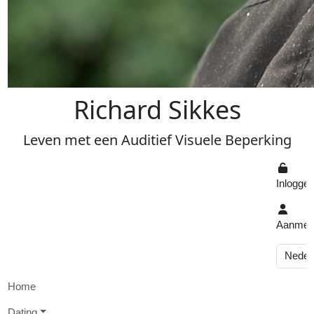
R
ichard
S
ikkes
Leven
met een
A
uditief
V
isuele
Beperking
Inlogge
Aanmel
Home
D
ating