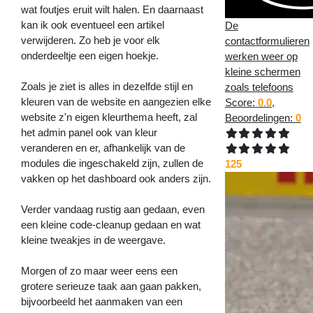
wat foutjes eruit wilt halen. En daarnaast
kan ik ook eventueel een artikel
De
verwijderen. Zo heb je voor elk
contactformulieren
onderdeeltje een eigen hoekje.
werken weer op
kleine schermen
Zoals je ziet is alles in dezelfde stijl en
zoals telefoons
kleuren van de website en aangezien elke
Score:
0.0
,
website z'n eigen kleurthema heeft, zal
Beoordelingen:
0
het admin panel ook van kleur
veranderen en er, afhankelijk van de
modules die ingeschakeld zijn, zullen de
125
vakken op het dashboard ook anders zijn.
Verder vandaag rustig aan gedaan, even
een kleine code-cleanup gedaan en wat
kleine tweakjes in de weergave.
Morgen of zo maar weer eens een
grotere serieuze taak aan gaan pakken,
bijvoorbeeld het aanmaken van een