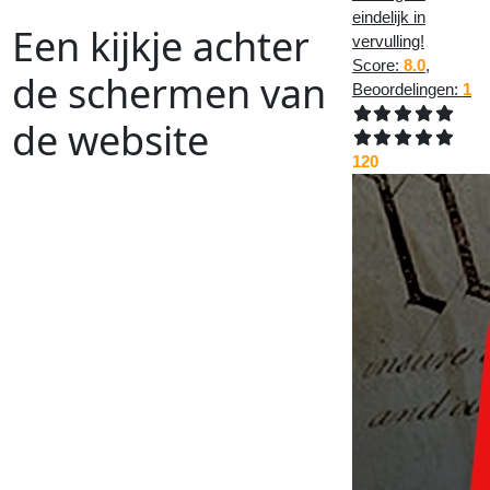
eindelijk in
Een kijkje achter
vervulling!
Score:
8.0
,
de schermen van
Beoordelingen:
1
de website
120
Vorig
Artikel
:
Volgend
Artikel
:
<<
De huizen worden slimmer, nu
de programmeurs van apps nog
iPhone
en
Watch
geupdated
en
nu
werkt
het
allemaal
wel
goed
>>