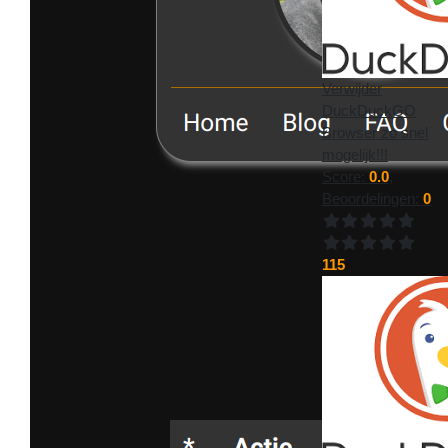
Verwijder
DuckDuckGO
Browser zo snel
mogelijk!!!
Score:
0.0
,
Beoordelingen:
0
115