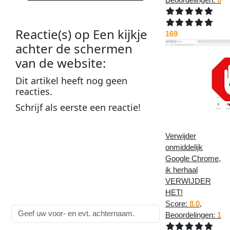
Reactie(s) op
Een kijkje
169
achter de schermen
van de website
:
Dit
artikel
heeft nog geen
reacties
.
Schrijf als
eerste
een
reactie
!
Plaats een reactie op
Een
Verwijder
kijkje achter de schermen
onmiddelijk
Google Chrome,
van de website
:
ik herhaal
Alle velden zijn
verplicht
!
VERWIJDER
HET!
Naam:
Score:
8.0
,
Beoordelingen:
1