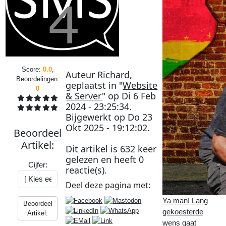
Score:
0.0
,
Auteur
Richard
,
Beoordelingen:
geplaatst in "
Website
0
& Server
" op
Di 6 Feb
2024 - 23:25:34
.
Bijgewerkt op
Do 23
Okt 2025 - 19:12:02
.
Beoordeel
Artikel
:
Dit artikel is
632
keer
gelezen en heeft
0
Cijfer:
reactie(s).
Deel deze
pagina
met:
Ya man! Lang
Beoordeel
gekoesterde
Artikel:
wens gaat