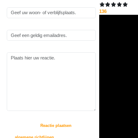
Woonplaats:
136
Emailadres:
Reactie:
:
Door op de knop "
Reactie plaatsen
" te drukken,
gaat u akkoord met
de
algemene richtlijnen
voor het plaatsen van