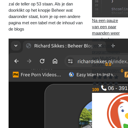
zal de teller op 53 staan. Als je dan
doorklikt op het knopje Beheer wat
daaronder staat, kom je op een andere
Na een pauze
pagina met een tabel met de inhoud van
van een paar
de blogs
maanden weer
aan de slag
gegaan met
programmeren
aan MultiSite 4
Score:
0.0
,
Beoordelingen:
0
109