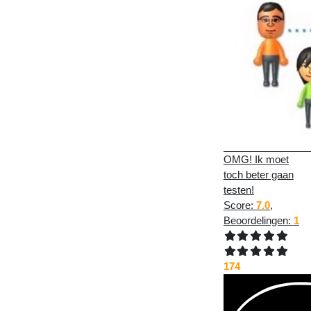
OMG! Ik moet
toch beter gaan
testen!
Score:
7.0
,
Beoordelingen:
1
174