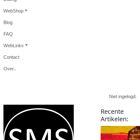
W
eb
S
hop
B
log
FAQ
W
eb
L
inks
Contact
O
ver
..

Niet ingelogd.
Recente
Artikelen
: