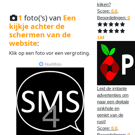
kijken?
Score:
0.0
,
1
foto('s) van
Een
Beoordelingen:
0
kijkje achter de
schermen van de
144
website
:
Klik op een
foto
vor een
vergroting
.
Hoofdfoto
Leid de irritante
advertenties om
naar een digitale
sinkhole en
geniet van de
rust!
Score:
0.0
,
Beoordelingen:
0