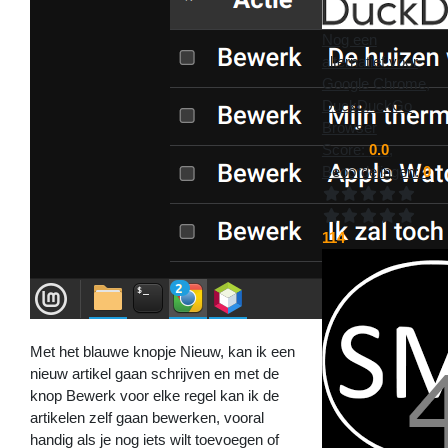
Nog een
alternatief voor
Google Chrome,
DuckDuckGo
Browser
Score:
0.0
,
Beoordelingen:
0
114
Met het blauwe knopje Nieuw, kan ik een
nieuw artikel gaan schrijven en met de
knop Bewerk voor elke regel kan ik de
artikelen zelf gaan bewerken, vooral
handig als je nog iets wilt toevoegen of