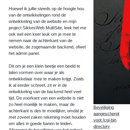
Hoewel ik jullie steeds op de hoogte hou
van de ontwikkelingen rond de
ontwikkeling van de website en mijn
project SikkesWeb MultiSite, leek het me
ook wel een keer leuk om je mee te
nemen naar de achterkant van de
website, de zogenaamde backend, ofwel
het admin panel.
Dit om je een klein beetje een beeld te
laten vormen over waar je als
ontwikkelaar mee te maken krijgt. Zoals
ik al eerder schreef, zit er in de
ontwikkeling van de backend heel veel
tijd. De voorkant van een website is niet
zo heel moeilijk te maken, maar de
Beveiliging
achterkant is des te moeilijker, omdat je
aangescherpt
met zoveel zaken rekening moet houden
voot /cgi-bin
om alles in goede banen te leiden.
directory
Allereerst de beveiliging van het geheel,