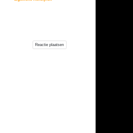
reacties.
Reacties zullen echter niet direct op deze pagina
verschijnen, deze worden
eerst beoordeeld door de beheerder(s) van deze
website.
Reactie plaatsen