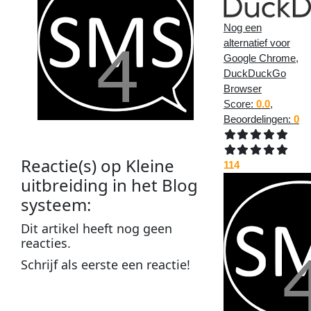
Nog een
alternatief voor
Google Chrome,
DuckDuckGo
Browser
Score:
0.0
,
Beoordelingen:
0
Reactie(s) op
Kleine
114
uitbreiding in het Blog
systeem
:
Dit
artikel
heeft nog geen
reacties
.
Schrijf als
eerste
een
reactie
!
Plaats een reactie op