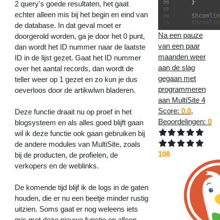
2 query's goede resultaten, het gaat
echter alleen mis bij het begin en eind van
de database. In dat geval moet er
Na een pauze
doorgerold worden, ga je door het 0 punt,
van een paar
dan wordt het ID nummer naar de laatste
maanden weer
ID in de lijst gezet. Gaat het ID nummer
aan de slag
over het aantal records, dan wordt de
gegaan met
teller weer op 1 gezet en zo kun je dus
programmeren
oeverloos door de artikwlwn bladeren.
aan MultiSite 4
Score:
0.0
,
Deze functie draait nu op proef in het
Beoordelingen:
0
blogsysteem en als alles goed blijft gaan
wil ik deze functie ook gaan gebruiken bij
de andere modules van MultiSite, zoals
108
bij de producten, de profielen, de
verkopers en de weblinks.
De komende tijd blijf ik de logs in de gaten
houden, die er nu een beetje minder rustig
uitzien. Soms gaat er nog weleens iets
mis met deze nieuwe functie en alleen