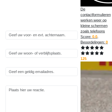
Kleine uitbreiding in het
Blog systeem
:
De
contactformulieren
Alle velden zijn
verplicht
!
werken weer op
kleine schermen
Naam:
zoals telefoons
Score:
0.0
,
Beoordelingen:
0
Woonplaats:
125
Emailadres:
Reactie: