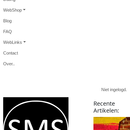
W
eb
S
hop
B
log
FAQ
W
eb
L
inks
Contact
O
ver
..

Niet ingelogd.
Recente
Artikelen
: