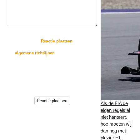
:
Door op de knop "
Reactie plaatsen
" te drukken,
gaat u akkoord met
de
algemene richtlijnen
voor het plaatsen van
reacties.
Reacties zullen echter niet direct op deze pagina
verschijnen, deze worden
eerst beoordeeld door de beheerder(s) van deze
website.
Reactie plaatsen
Als de FIA de
eigen regels al
niet hanteert,
hoe moeten wij
dan nog met
plezier F1