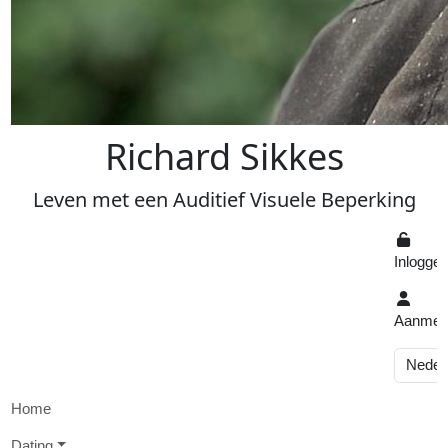
R
ichard
S
ikkes
Leven
met een
A
uditief
V
isuele
Beperking
Inlogge
Aanmel
Home
D
ating