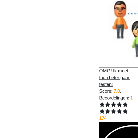
OMG! Ik moet
toch beter gaan
testen!
Score:
7.0
,
Beoordelingen:
1
174