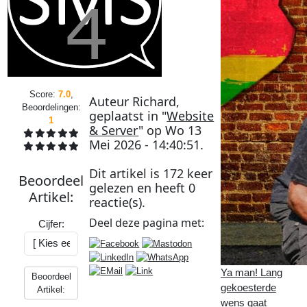
Score:
7.0
,
Auteur
Richard
,
Beoordelingen:
geplaatst in "
Website
1
& Server
" op
Wo 13
Mei 2026 - 14:40:51
.
Dit artikel is
172
keer
Beoordeel
gelezen en heeft
0
Artikel
:
reactie(s).
Deel deze
pagina
met:
Cijfer:
Ya man! Lang
Beoordeel
gekoesterde
Artikel:
wens gaat