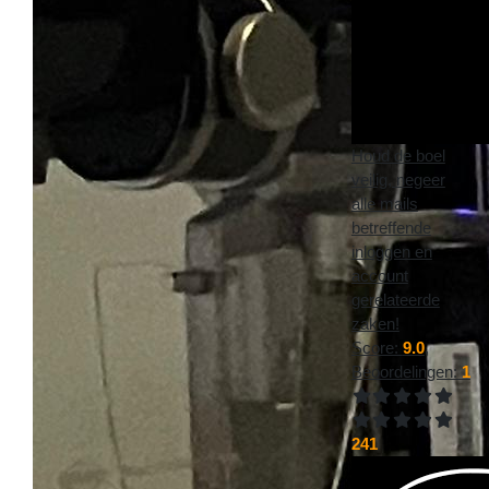
Houd de boel
veilig, negeer
alle mails
betreffende
inloggen en
account
gerelateerde
zaken!
Score:
9.0
,
Beoordelingen:
1
241