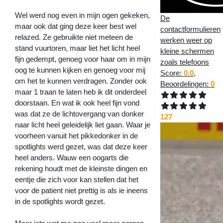
Wel werd nog even in mijn ogen gekeken,
De
maar ook dat ging deze keer best wel
contactformulieren
relazed. Ze gebruikte niet meteen de
werken weer op
stand vuurtoren, maar liet het licht heel
kleine schermen
fijn gedempt, genoeg voor haar om in mijn
zoals telefoons
oog te kunnen kijken en genoeg voor mij
Score:
0.0
,
om het te kunnen verdragen. Zonder ook
Beoordelingen:
0
maar 1 traan te laten heb ik dit onderdeel
doorstaan. En wat ik ook heel fijn vond
was dat ze de lichtovergang van donker
127
naar licht heel geleidelijk liet gaan. Waar je
voorheen vanuit het pikkedonker in de
spotlights werd gezet, was dat deze keer
heel anders. Wauw een oogarts die
rekening houdt met de kleinste dingen en
eentje die zich voor kan stellen dat het
voor de patient niet prettig is als ie ineens
in de spotlights wordt gezet.