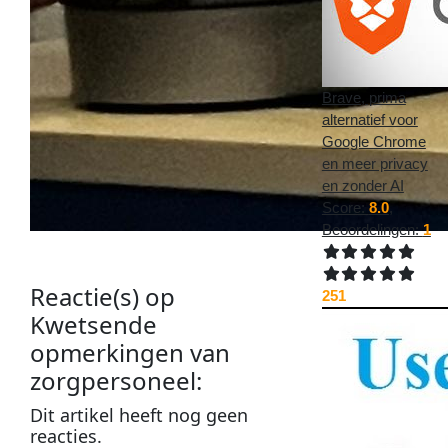
Brave, prima
alternatief voor
Google Chrome
en meer privacy
en zonder AI
Score:
8.0
,
Beoordelingen:
1
Reactie(s) op
251
Kwetsende
opmerkingen van
zorgpersoneel
:
Dit
artikel
heeft nog geen
reacties
.