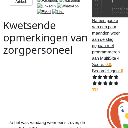
Artikel:
Na een pauze
Kwetsende
van een paar
maanden weer
opmerkingen van
aan de slag
zorgpersoneel
gegaan met
programmeren
aan MultiSite 4
Score:
0.0
,
Vorig
Artikel
:
Volgend
Beoordelingen:
0
Artikel
:
<<
Alweer een stap(je) verder met
de berichtendienst in MultiSite
Uitje
naar
112
de
Orchideenhoeve
in
Luttelgeest
>>
Ja het was vandaag weer eens zover, de