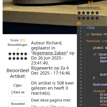
Score:
0.0
,
Beoordelingen:
0
88
Score:
8.3
,
Auteur
Richard
,
Beoordelingen:
geplaatst in
3
"
Algemene Zaken
" op
Do 26 Jun 2025 -
23:41:40
.
Bijgewerkt op
Za 6
Beoordeel
Dec 2025 - 17:16:46
.
Artikel
:
Dit artikel is
508
keer
Cijfer:
gelezen en heeft
0
reactie(s).
Deel deze
pagina
met:
Beoordeel