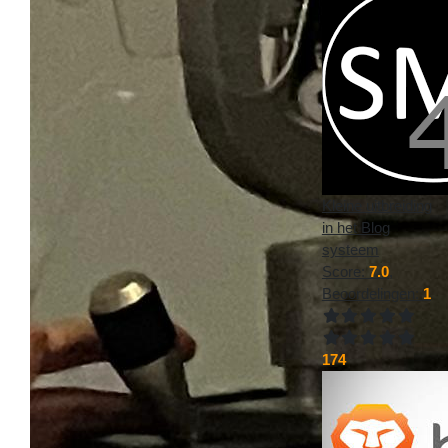
Kleine uitbreiding
in het Blog
systeem
Score:
7.0
,
Beoordelingen:
1
174