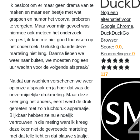
Ik besloot om er maar geen drama van te
maken en maar een beetje met wat
Nog een
grappen en humor het voorval proberen
alternatief voor
te vergeten. Maar voor mijn gevoel was
Google Chrome,
hiermee ook meteen het onderzoek
DuckDuckGo
verpest, ik kon me niet goed focussen op
Browser
het onderzoek. Gelukkig duurde deze
Score:
0.0
,
marteling niet lang. Daarna liepen we
Beoordelingen:
0
weer naar buiten, we moesten nog een
uur wachtn voor de volgende afspraak/
117
Na dat uur wachten verschenen we weer
op onze afspraak en ja hoor dat was de
onvermijdelijke drukmeting. Maar deze
keer ging het anders, eerst werd de druk
gemeten met zo'n luchtdruk apparaatje.
Blijkbaar hebben ze nu eindelijk
vertrouwen in die meting want ik kreeg
deze keer niet de gevreesde marteling
met dat felle licht en dat blauwe staafje.