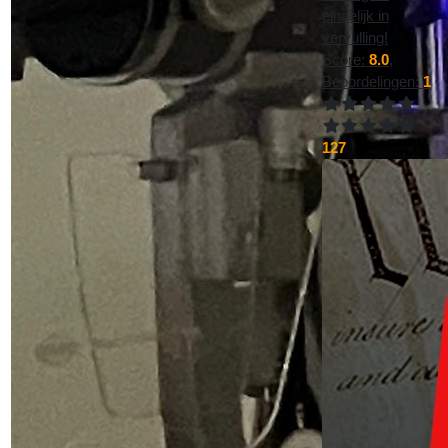
eindelijk in
vervulling!
Score:
8.0
,
Beoordelingen:
1
127