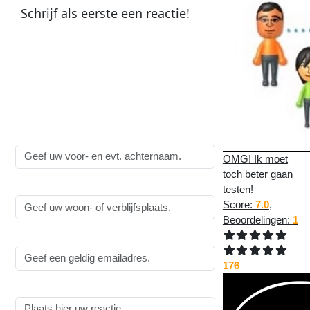
Schrijf als
eerste
een
reactie
!
Plaats een reactie op
Kwetsende opmerkingen
van zorgpersoneel
:
Alle velden zijn
verplicht
!
Naam:
OMG! Ik moet
toch beter gaan
Woonplaats:
testen!
Score:
7.0
,
Beoordelingen:
1
Emailadres:
176
Reactie: