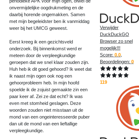
periodieke APK voor mijn ogen, ofwel de
onvermijdelijke oogdrukmeting en de
daarbij horende ongemakken. Samen
met mijn begeleidster ben ik vanmiddag
Verwijder
weer bij het UMCG geweest.
DuckDuckGO
Browser zo snel
Eerst kreeg ik een gezichtsveld
mogelijk!!!
onderzoek. Bij binnenkomst werd er
Score:
0.0
,
meteen door de verpleegkundige
Beoordelingen:
0
geroepen dat we snel klaar zouden zijn.
Huh heb ik dit goed gehoord? Ik weet dat
ik naast mijn ogen ook nog een
119
gehoorprobleem heb. In mijn hoofd
spoelde ik de zojuist gemaakte zin een
paar keer af. Zei ze dat echt? Ik was
even met stomheid geslagen. Deze
woorden zouden niet misstaan uit de
mond van een ongeinteresseerde puber
dan uit de mond van een lieftallige
verpleegkundige.