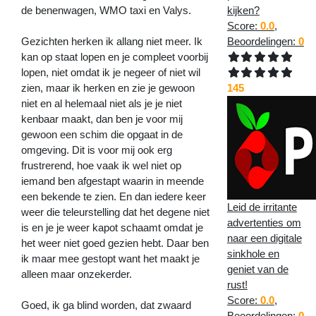
kijken?
de benenwagen, WMO taxi en Valys.
Score:
0.0
,
Beoordelingen:
0
Gezichten herken ik allang niet meer. Ik
kan op staat lopen en je compleet voorbij
lopen, niet omdat ik je negeer of niet wil
145
zien, maar ik herken en zie je gewoon
niet en al helemaal niet als je je niet
kenbaar maakt, dan ben je voor mij
gewoon een schim die opgaat in de
omgeving. Dit is voor mij ook erg
frustrerend, hoe vaak ik wel niet op
iemand ben afgestapt waarin in meende
een bekende te zien. En dan iedere keer
Leid de irritante
weer die teleurstelling dat het degene niet
advertenties om
is en je je weer kapot schaamt omdat je
naar een digitale
het weer niet goed gezien hebt. Daar ben
sinkhole en
ik maar mee gestopt want het maakt je
geniet van de
alleen maar onzekerder.
rust!
Score:
0.0
,
Goed, ik ga blind worden, dat zwaard
Beoordelingen:
0