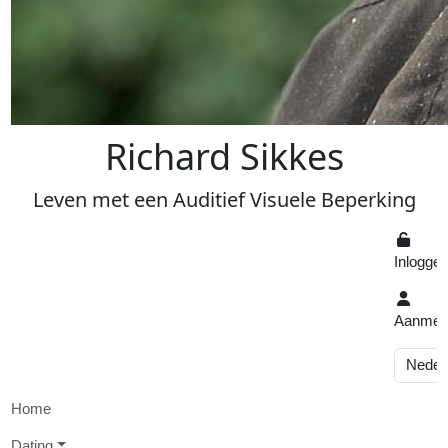
R
ichard
S
ikkes
Leven
met een
A
uditief
V
isuele
Beperking
Inlogge
Aanmel
Home
D
ating