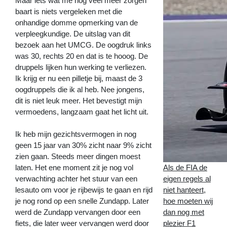
Maar iets wat me nog veel meer zorgen
baart is niets vergeleken met die
onhandige domme opmerking van de
verpleegkundige. De uitslag van dit
bezoek aan het UMCG. De oogdruk links
was 30, rechts 20 en dat is te hooog. De
druppels lijken hun werking te verliezen.
Ik krijg er nu een pilletje bij, maast de 3
oogdruppels die ik al heb. Nee jongens,
dit is niet leuk meer. Het bevestigt mijn
vermoedens, langzaam gaat het licht uit.
Ik heb mijn gezichtsvermogen in nog
geen 15 jaar van 30% zicht naar 9% zicht
zien gaan. Steeds meer dingen moest
Als de FIA de
laten. Het ene moment zit je nog vol
eigen regels al
verwachting achter het stuur van een
niet hanteert,
lesauto om voor je rijbewijs te gaan en rijd
hoe moeten wij
je nog rond op een snelle Zundapp. Later
dan nog met
werd de Zundapp vervangen door een
plezier F1
fiets, die later weer vervangen werd door