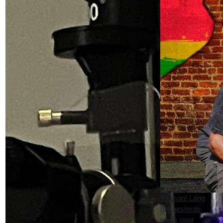
Ya man! Lang
gekoesterde
wens gaat