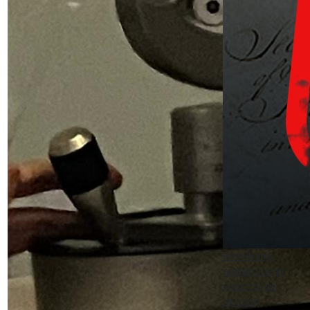
Beveiliging
aangescherpt
voot /cgi-bin
directory