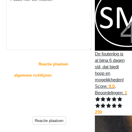
De foutenlog is
:
al bijna 6 dagen
Door op de knop "
Reactie plaatsen
" te drukken,
stil, dat biedt
gaat u akkoord met
hoop en
de
algemene richtlijnen
voor het plaatsen van
mogelijkheden!
reacties.
Score:
8.0
,
Reacties zullen echter niet direct op deze pagina
Beoordelingen:
1
verschijnen, deze worden
eerst beoordeeld door de beheerder(s) van deze
website.
230
Reactie plaatsen