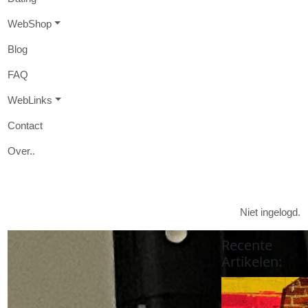
W
eb
S
hop
B
log
FAQ
W
eb
L
inks
Contact
O
ver
..

Niet ingelogd.
Recente
Artikelen
: