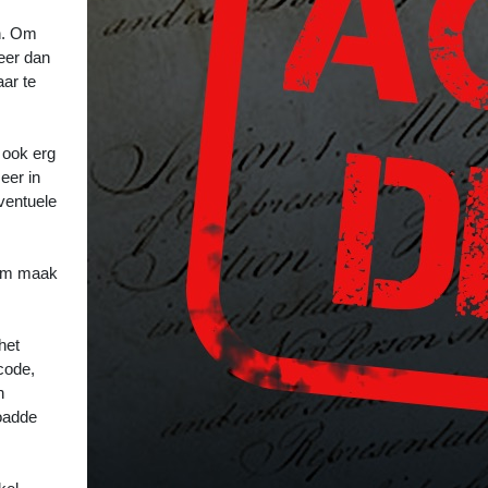
en. Om
eer dan
aar te
 ook erg
eer in
ventuele
rom maak
het
code,
n
loadde