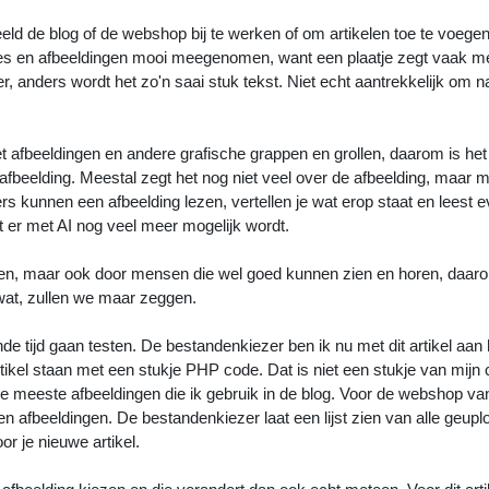
eld de blog of de webshop bij te werken of om artikelen toe te voeg
atjes en afbeeldingen mooi meegenomen, want een plaatje zegt vaak m
 anders wordt het zo'n saai stuk tekst. Niet echt aantrekkelijk om n
t afbeeldingen en andere grafische grappen en grollen, daarom is het
 afbeelding. Meestal zegt het nog niet veel over de afbeelding, maar m
s kunnen een afbeelding lezen, vertellen je wat erop staat en leest e
 er met AI nog veel meer mogelijk wordt.
enden, maar ook door mensen die wel goed kunnen zien en horen, daa
 wat, zullen we maar zeggen.
de tijd gaan testen. De bestandenkiezer ben ik nu met dit artikel aan 
rtikel staan met een stukje PHP code. Dat is niet een stukje van mijn 
de meeste afbeeldingen die ik gebruik in de blog. Voor de webshop va
 en afbeeldingen. De bestandenkiezer laat een lijst zien van alle geup
r je nieuwe artikel.