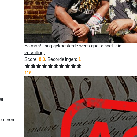
Ya man! Lang gekoesterde wens gaat eindelijk in
vervulling!
Score:
8.0
, Beoordelingen:
1
>>
116
al
een bron