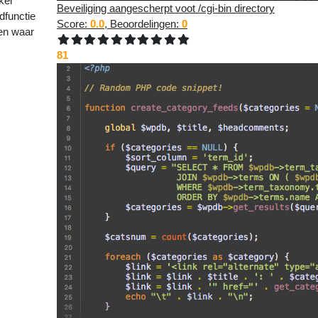
kel
Beveiliging aangescherpt voot /cgi-bin directory
dfunctie
Score:
0.0
, Beoordelingen:
0
ken waar
81