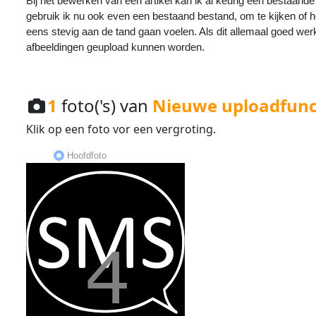
Bij het bewerken van een artikel kan ik al keurig een bestaande
gebruik ik nu ook even een bestaand bestand, om te kijken of het
eens stevig aan de tand gaan voelen. Als dit allemaal goed we
afbeeldingen geupload kunnen worden.
1
foto('s) van
Nieuwe uploadfunct
Klik op een
foto
vor een
vergroting
.
Hoofdfoto