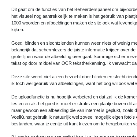
Dit gaat om de functies van het Beheerderspaneel om bijvoorbe
het visueel nog aantrekkelijk te maken is het gebruik van pla
1000 woorden en afbeeldingen maken de site ook wat levendiger,
kijken.
Goed, blinden en slechtzienden kunnen weer niets of weinig me
belangrijk dat schermlezers de juiste informatie krijgen over de
grote lijnen waar de afbeelding over gaat. Sommige schermlezer
tekst op door middel van OCR tekstherkenning. Ik verwacht dat
Deze site wordt niet alleen bezocht door blinden en slechtzi
ik toch wel gebruik van afbeeldingen, want het oog wil ook wel
De uploadfunctie is nu hopelijk verbeterd en dat zal ik de komen
testen en als het goed is moet er straks een plaatje boven dit a
maar gewoon een afbeelding die van internet is geplukt, zoals 
VoelKunst gebruik ik natuurlijk wel zoveel mogelijk eigen foto's
bestanden, waar je eentje uit kunt kiezen om te hergebruiken voo