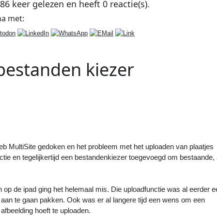
586
keer gelezen en heeft
0
reactie(s).
na
met:
bestanden kiezer
Volgend
Artikel
:
Nieuwe verlichting geplaatst
 MultiSite gedoken en het probleem met het uploaden van plaatjes
tie en tegelijkertijd een bestandenkiezer toegevoegd om bestaande, 
en op de ipad ging het helemaal mis. Die uploadfunctie was al eerder 
 aan te gaan pakken. Ook was er al langere tijd een wens om een
 afbeelding hoeft te uploaden.