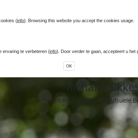
cookies (
info
). Browsing this website you accept the cookies usage.
ervaring te verbeteren (
info
). Door verder te gaan, accepteert u het
OK
R
ichard
S
ikke
Leven
met een
A
uditief
V
isuele
B