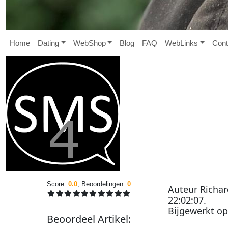
Home
D
ating
W
eb
S
hop
B
log
FAQ
W
eb
L
inks
Cont
Score:
0.0
, Beoordelingen:
0
Auteur
Richa
22:02:07
.
Bijgewerkt o
Beoordeel
Artikel
: