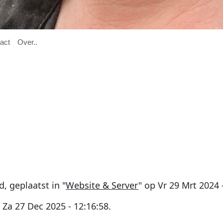

act
O
ver
..
rd
, geplaatst in "
Website & Server
" op
Vr 29 Mrt 2024 
p
Za 27 Dec 2025 - 12:16:58
.