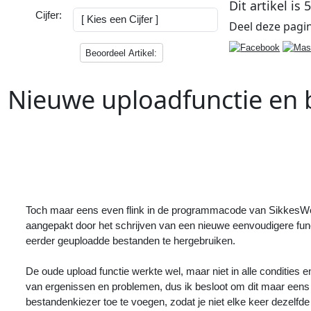
Dit artikel is
Cijfer:
Deel deze
pagi
Beoordeel Artikel:
Nieuwe uploadfunctie en 
Vorig
Artikel
:
<<
De HomeWhiz app heeft een update
gehad
Toch maar eens even flink in de programmacode van SikkesWeb
aangepakt door het schrijven van een nieuwe eenvoudigere func
eerder geuploadde bestanden te hergebruiken.
De oude upload functie werkte wel, maar niet in alle condities 
van ergenissen en problemen, dus ik besloot om dit maar eens
bestandenkiezer toe te voegen, zodat je niet elke keer dezelfde