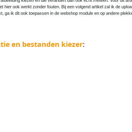
 afbeelding kiezen en die verandert dan ook echt meteen. Voor dit arti
 hier ook werkt zonder fouten. Bij een volgend artikel zal ik de uploa
rkt, ga ik dit ook toepassen in de webshop module en op andere plek
ie en bestanden kiezer
: