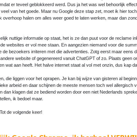
dat er teveel geblokkeerd werd. Dus ja het was wel behoorlijk effecti
te veel van het goede. Maar nu Google deze stap zet, moet ik hier toc
k overhoop halen om alles weer goed te laten werken, maar dan zond
jk nuttige informatie op staat, het is ze dan puut voor de reclame 
at de websites er vol mee staan. En aangezien niemand voor die sum
e de bezoekers irriteren met die advertenties. Zotg eerst maar eens d
een andere website of gegenereerd vanuit ChatGPT of zo. Plaats geen o
n wat aan heeft. Het halve internet staat al vol met onzin, dus kap 
n, die liggen voor het oprapen. Je kan bij wijze van gisteren al begin
ieke arbeid en daar schijnen de meeste mensen toch wel allergisch v
e en dan klagen dat ze bediend worden door een niet Nederlands sprek
llen, ik bedoel maar.
Tot de volgende keer!