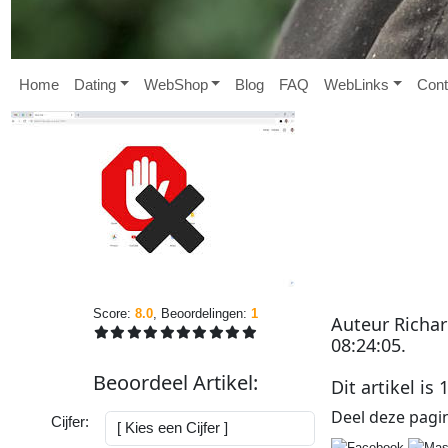
Home
D
ating
W
eb
S
hop
B
log
FAQ
W
eb
L
inks
Cont
Score:
8.0
, Beoordelingen:
1
Auteur
Richa
08:24:05
.
Beoordeel
Artikel
:
Dit artikel is
Deel deze
pagi
Cijfer: