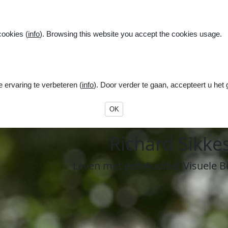
cookies (
info
). Browsing this website you accept the cookies usage.
ervaring te verbeteren (
info
). Door verder te gaan, accepteert u het
OK
R
ichard
S
ikke
Leven
met een
A
uditief
V
isuele
B