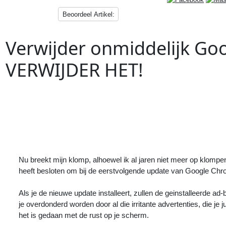
Beoordeel Artikel:
Verwijder onmiddelijk Go
VERWIJDER HET!
Vorig
Artikel
:
<<
Houd de boel veilig, negeer alle mails
betreffende inloggen en account
gerelateerde zaken!
Nu breekt mijn klomp, alhoewel ik al jaren niet meer op klomp
heeft besloten om bij de eerstvolgende update van Google Chr
Als je de nieuwe update installeert, zullen de geinstalleerde a
je overdonderd worden door al die irritante advertenties, die j
het is gedaan met de rust op je scherm.