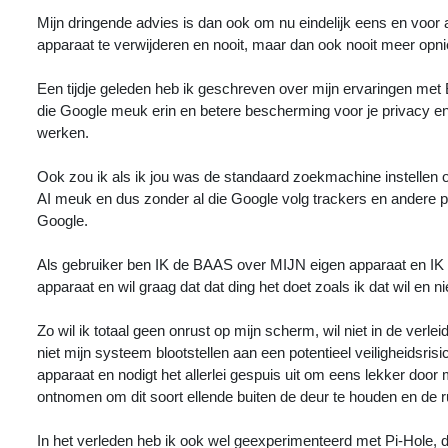
Mijn dringende advies is dan ook om nu eindelijk eens en voor 
apparaat te verwijderen en nooit, maar dan ook nooit meer opn
Een tijdje geleden heb ik geschreven over mijn ervaringen met 
die Google meuk erin en betere bescherming voor je privacy en 
werken.
Ook zou ik als ik jou was de standaard zoekmachine instellen
AI meuk en dus zonder al die Google volg trackers en andere p
Google.
Als gebruiker ben IK de BAAS over MIJN eigen apparaat en IK be
apparaat en wil graag dat dat ding het doet zoals ik dat wil en n
Zo wil ik totaal geen onrust op mijn scherm, wil niet in de ver
niet mijn systeem blootstellen aan een potentieel veiligheidsri
apparaat en nodigt het allerlei gespuis uit om eens lekker door 
ontnomen om dit soort ellende buiten de deur te houden en de 
In het verleden heb ik ook wel geexperimenteerd met Pi-Hole, da