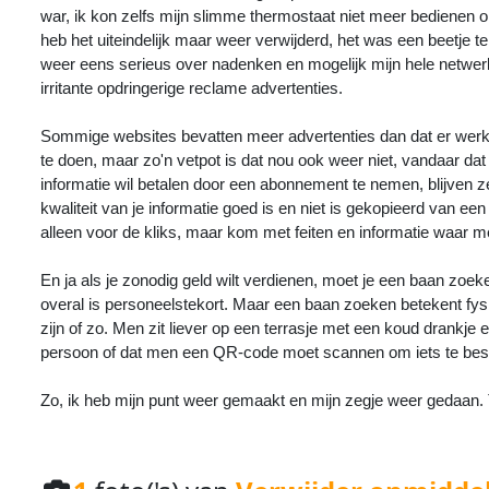
war, ik kon zelfs mijn slimme thermostaat niet meer bedienen om
heb het uiteindelijk maar weer verwijderd, het was een beetje 
weer eens serieus over nadenken en mogelijk mijn hele netwer
irritante opdringerige reclame advertenties.
Sommige websites bevatten meer advertenties dan dat er werkeli
te doen, maar zo'n vetpot is dat nou ook weer niet, vandaar d
informatie wil betalen door een abonnement te nemen, blijven z
kwaliteit van je informatie goed is en niet is gekopieerd van 
alleen voor de kliks, maar kom met feiten en informatie waar me
En ja als je zonodig geld wilt verdienen, moet je een baan zoeke
overal is personeelstekort. Maar een baan zoeken betekent fys
zijn of zo. Men zit liever op een terrasje met een koud drankj
persoon of dat men een QR-code moet scannen om iets te beste
Zo, ik heb mijn punt weer gemaakt en mijn zegje weer gedaan. 