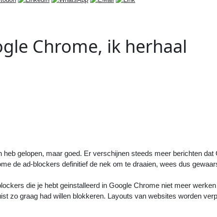
ogle Chrome, ik herhaal
Volgend
Artikel
:
Leid de irritante advertenties 
een digitale sinkhole en geniet 
rust!
>>
en heb gelopen, maar goed. Er verschijnen steeds meer berichten dat
ome de ad-blockers definitief de nek om te draaien, wees dus gewaa
d-blockers die je hebt geinstalleerd in Google Chrome niet meer werken
e juist zo graag had willen blokkeren. Layouts van websites worden ver