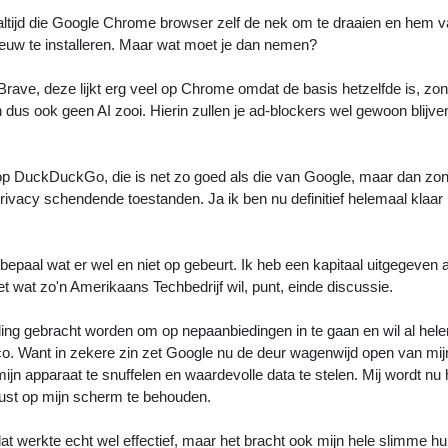
altijd die Google Chrome browser zelf de nek om te draaien en hem v
ieuw te installeren. Maar wat moet je dan nemen?
Brave, deze lijkt erg veel op Chrome omdat de basis hetzelfde is, zon
dus ook geen AI zooi. Hierin zullen je ad-blockers wel gewoon blijve
 op DuckDuckGo, die is net zo goed als die van Google, maar dan zon
rivacy schendende toestanden. Ja ik ben nu definitief helemaal klaar
paal wat er wel en niet op gebeurt. Ik heb een kapitaal uitgegeven 
iet wat zo'n Amerikaans Techbedrijf wil, punt, einde discussie.
leiding gebracht worden om op nepaanbiedingen in te gaan en wil al hel
sico. Want in zekere zin zet Google nu de deur wagenwijd open van mij
mijn apparaat te snuffelen en waardevolle data te stelen. Mij wordt nu 
rust op mijn scherm te behouden.
t werkte echt wel effectief, maar het bracht ook mijn hele slimme hui