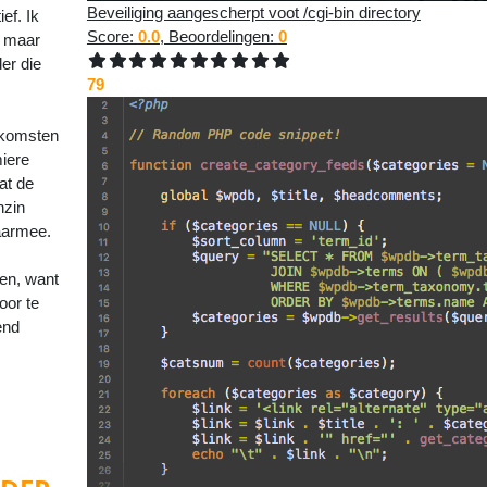
Beveiliging aangescherpt voot /cgi-bin directory
ef. Ik
Score:
0.0
, Beoordelingen:
0
h maar
er die
79
inkomsten
miere
at de
nzin
daarmee.
nen, want
oor te
end