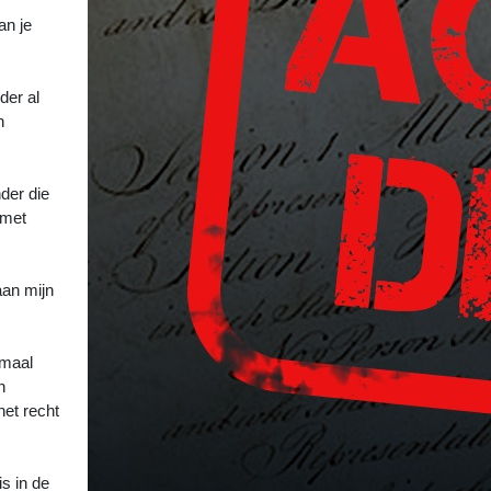
an je
der al
n
der die
 met
aan mijn
emaal
n
het recht
s in de