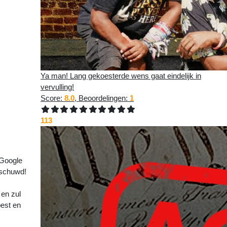
Ya man! Lang gekoesterde wens gaat eindelijk in
vervulling!
Score:
8.0
, Beoordelingen:
1
om naar
113
van de
 Google
rschuwd!
 en zul
pest en