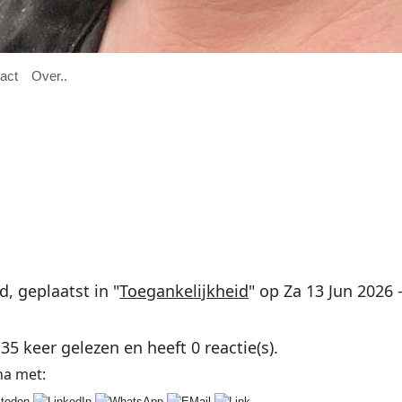

act
O
ver
..
rd
, geplaatst in "
Toegankelijkheid
" op
Za 13 Jun 2026 
135
keer gelezen en heeft
0
reactie(s).
na
met: