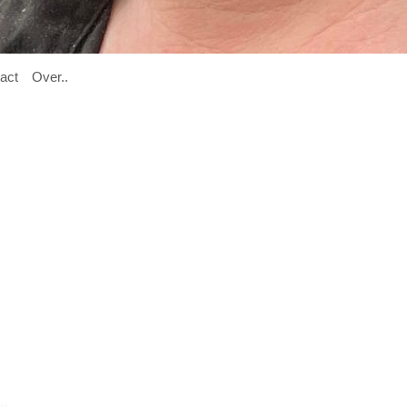

act
O
ver
..