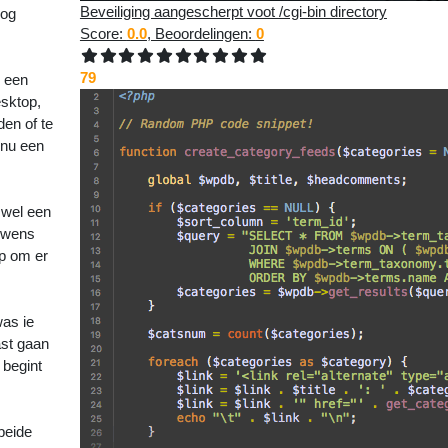
Beveiliging aangescherpt voot /cgi-bin directory
nog
Score:
0.0
, Beoordelingen:
0
79
r een
esktop,
en of te
 nu een
 wel een
ouwens
ep om er
was ie
ast gaan
 begint
beide