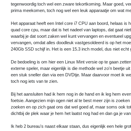
tegenwoordig toch wel een zware tekortkoming. Maar goed, ver
prima meekomen, toch nog wel een leuk apparaatje om wat mee
Het apparaat heeft een Intel core i7 CPU aan boord, helaas is 
quad core cpu, maar dat is het nadeel van laptops, dat gaat nie
waarbij je dat soort zaken wel kunt vervangen en eventueel up
vervangen, omdat alles doodleuk vastgesoldeerd is op het moe
240Gb SSD schijf in. Het is een 15.3 inch model, dus niet ech
De bedoeling is om hier een Linux Mint versie op te gaan zetten
externe speler, maar eigenlijk is die methode wel zo'n beetje u
een stuk sneller dan via een DVDtje. Maar daarvoor moet ik w
toch nog iets van te zien.
Bij het aansluiten had ik hem nog in de hand en ik leg hem even
foetsie. Aangezien mijn ogen niet al te best meer zijn is zoeke
zoeken en op zich gaat ons dat wel goed af, maar soms ook tota
dichtbij de plek waar je hem het laatst nog had en dan ga je va
Ik heb 2 bureau's naast elkaar staan, dus eigenlijk een hele g