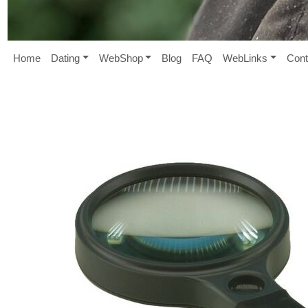
Home
D
ating
W
eb
S
hop
B
log
FAQ
W
eb
L
inks
Cont