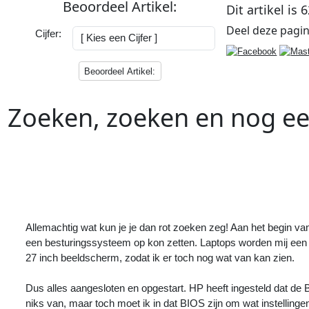
Beoordeel
Artikel
:
Dit artikel is
6
Deel deze
pagi
Cijfer:
Beoordeel Artikel:
Zoeken, zoeken en nog ee
Vorig
Artikel
:
<<
Apple brengt macOS Sonoma 14.5,
watchOS 10.5 en tvOS 17.5 uit
Allemachtig wat kun je je dan rot zoeken zeg! Aan het begin van
een besturingssysteem op kon zetten. Laptops worden mij een 
27 inch beeldscherm, zodat ik er toch nog wat van kan zien.
Dus alles aangesloten en opgestart. HP heeft ingesteld dat de B
niks van, maar toch moet ik in dat BIOS zijn om wat instelling