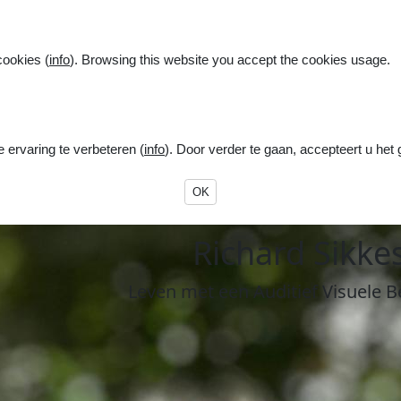
cookies (
info
). Browsing this website you accept the cookies usage.
ervaring te verbeteren (
info
). Door verder te gaan, accepteert u het
OK
R
ichard
S
ikke
Leven
met een
A
uditief
V
isuele
B