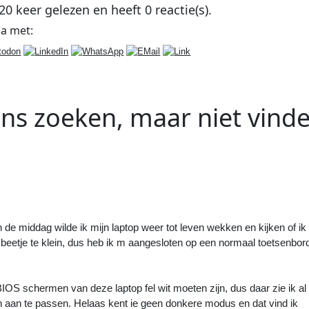
20
keer gelezen en heeft
0
reactie(s).
na
met:
ns zoeken, maar niet vind
Volgend
Artikel
:
Meneer, mag ik u iets vragen
 de middag wilde ik mijn laptop weer tot leven wekken en kijken of ik
beetje te klein, dus heb ik m aangesloten op een normaal toetsenbor
IOS schermen van deze laptop fel wit moeten zijn, dus daar zie ik al 
en aan te passen. Helaas kent ie geen donkere modus en dat vind ik