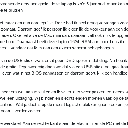
zachtende omstandigheid, deze laptop is zo'n 5 jaar oud, maar kan 
 te prutsen.
het maar een duo core cpu'tje. Deze had ik heel graag vervangen voo
t zomaar. Daarom geef ik persoonlijk eigenlijk de voorkeur aan een d
graden. Oke behalve de Mac mini dan, daaraan valt ook niks te upgrad
derbord. Daarnaast heeft deze laptop 16Gb RAM aan boord en zit er
t groot, vandaar dat ik m aan een extern scherm heb gehangen.
 via de USB stick, want er zit geen DVD speler in dat ding. Nu heb ik
it de gratie. Tegenwoordig doen we dat via een USB stick, dat gaat tr
el even wat in het BIOS aanpassen en daarom gebruik ik een handlo
 neer om wat aan te sluiten en ik wil m later weer pakken en ineens 
n wel een uitdaging. Wij blinden en slechtzienden moeten vaak op de t
al niet. Wat je doet is op de meest logische plekken gaan zoeken, je
n daaruit verder zoeken.
rote werktafel. Aan de rechterkant staan de Mac mini en de PC met de 