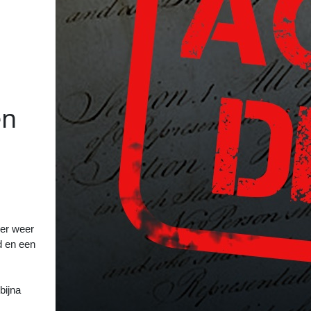
en
?
>>
 er weer
d en een
bijna