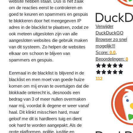
website hebben staan. Dus is het zaak
om de reacties eerst te controleren en
goed te keuren en spammers en gespuis
te blokkeren door het meegegeven IP
Verwijder
adres in de blacklist te plaatsen, zodat ze
DuckDuckGO
ook meteen uitgesloten zijn van alle
Browser zo snel
aangesloten websites die gebruik maken
mogelijk!!!
van dit systeem. Zo helpen de websites
Score:
0.0
,
elkaar om schoon te blijven van
Beoordelingen:
0
spammers en gespuis.
Eenmaal in de blacklist is blijvend in de
112
blacklist en men moet van goede huize
komen om mij ervan te overtuigen dat die
blokkade onterecht is, desnoods een
bedrag van 3 of meer nullen overmaken
naar mij, voordat ik degene er weer vanaf
haal. Dit klinkt misschien hard, maar
geloof me dit is hardleers tuig en dient
ook hard te worden aangepakt. Als de
grote platformen, politie, justitie en