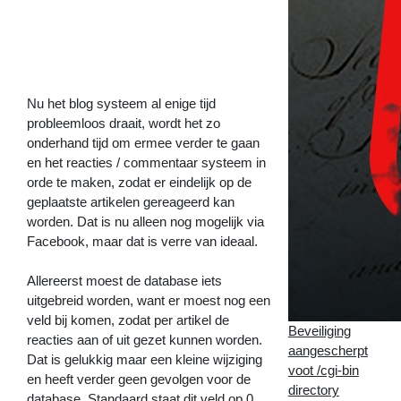
beloofd
op
de
website?
>>
Nu het blog systeem al enige tijd
probleemloos draait, wordt het zo
onderhand tijd om ermee verder te gaan
en het reacties / commentaar systeem in
orde te maken, zodat er eindelijk op de
geplaatste artikelen gereageerd kan
worden. Dat is nu alleen nog mogelijk via
Facebook, maar dat is verre van ideaal.
Allereerst moest de database iets
uitgebreid worden, want er moest nog een
veld bij komen, zodat per artikel de
Beveiliging
reacties aan of uit gezet kunnen worden.
aangescherpt
Dat is gelukkig maar een kleine wijziging
voot /cgi-bin
en heeft verder geen gevolgen voor de
directory
database. Standaard staat dit veld op 0