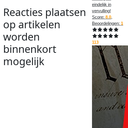
eindelijk in
Reacties plaatsen
vervulling!
Score:
8.0
,
op artikelen
Beoordelingen:
1
worden
113
binnenkort
mogelijk
Vorig
Artikel
:
Volgend
Artikel
:
<<
Controle bij UMCG, was wel even
slikken
Waarom
loopt
het
altijd
anders
dan
wordt