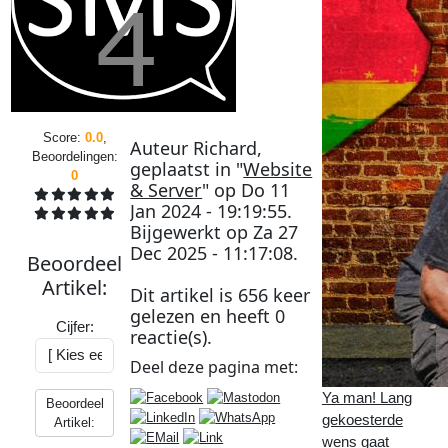
Score:
0.0
,
Auteur
Richard
,
Beoordelingen:
geplaatst in "
Website
0
& Server
" op
Do 11
Jan 2024 - 19:19:55
.
Bijgewerkt op
Za 27
Dec 2025 - 11:17:08
.
Beoordeel
Artikel
:
Dit artikel is
656
keer
gelezen en heeft
0
Cijfer:
reactie(s).
Deel deze
pagina
met:
Ya man! Lang
Beoordeel
gekoesterde
Artikel:
wens gaat