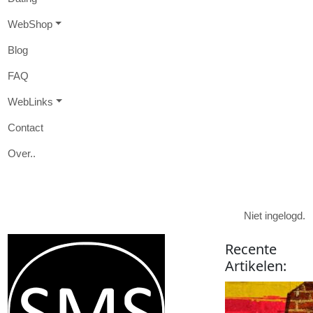
W
eb
S
hop
B
log
FAQ
W
eb
L
inks
Contact
O
ver
..

Niet ingelogd.
Recente
Artikelen
: