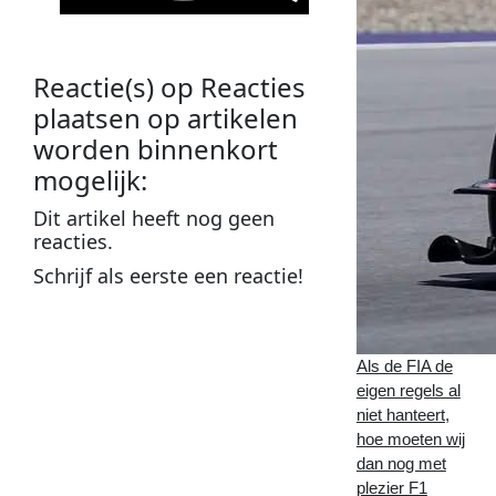
Reactie(s) op
Reacties
plaatsen op artikelen
worden binnenkort
mogelijk
:
Dit
artikel
heeft nog geen
reacties
.
Schrijf als
eerste
een
reactie
!
Plaats een reactie op
Reacties plaatsen op
Als de FIA de
artikelen worden
eigen regels al
niet hanteert,
binnenkort mogelijk
:
hoe moeten wij
Alle velden zijn
verplicht
!
dan nog met
plezier F1