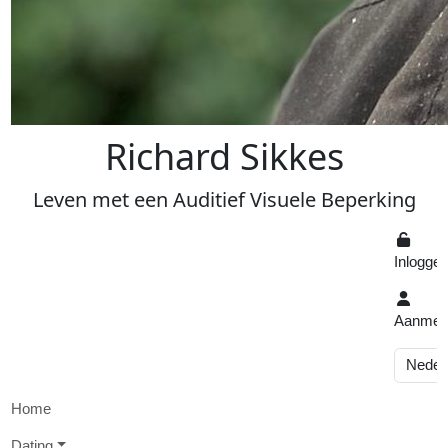
R
ichard
S
ikkes
Leven
met een
A
uditief
V
isuele
Beperking
Inlogge
Aanmel
Home
D
ating