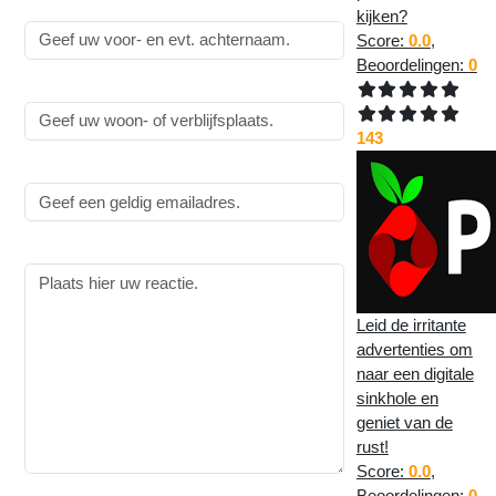
Naam:
kijken?
Score:
0.0
,
Beoordelingen:
0
Woonplaats:
143
Emailadres:
Reactie:
Leid de irritante
advertenties om
naar een digitale
sinkhole en
geniet van de
rust!
Score:
0.0
,
Beoordelingen:
0