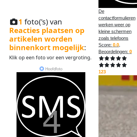
De
contactformulieren
1
foto('s) van
werken weer op
Reacties plaatsen op
kleine schermen
artikelen worden
zoals telefoons
binnenkort mogelijk
:
Score:
0.0
,
Beoordelingen:
0
Klik op een
foto
vor een
vergroting
.
Hoofdfoto
123