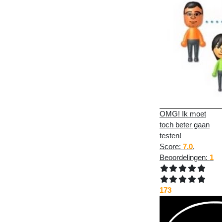
OMG! Ik moet
toch beter gaan
testen!
Score:
7.0
,
Beoordelingen:
1
173