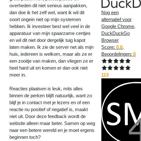
overheden dit niet serieus aanpakken,
dan doe ik het zelf wel, want ik wil dit
Nog een
soort ongein niet op mijn systemen
alternatief voor
hebben. Ik investeer best wel veel in de
Google Chrome,
apparatuur van mijn spaarzame centjes
DuckDuckGo
en wil dit niet door dergelijk tuig kapot
Browser
laten maken. Ik zie de server net als mijn
Score:
0.0
,
huis, iedereen is welkom, maar als ze er
Beoordelingen:
0
een zooitje van maken, dan vliegen ze er
heel hard uit en komen er dan ook niet
meer in.
113
Reacties plaatsen is leuk, mits alles
binnen de perken blijft natuurlijk, want zo
blijf je in contact met je lezers en of een
reactie nu positief of negatief is, maakt
niet uit. Door deze feedback wordt de
website alleen maar beter. Samen op weg
naar een betere wereld en je moet ergens
beginnen toch?