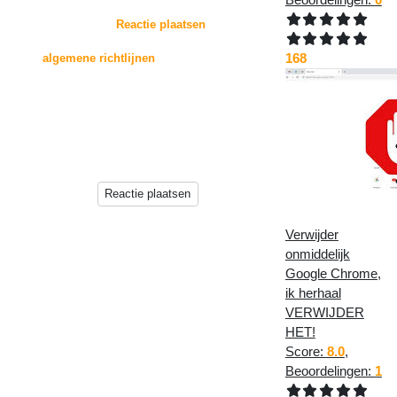
:
Door op de knop "
Reactie plaatsen
" te drukken,
gaat u akkoord met
168
de
algemene richtlijnen
voor het plaatsen van
reacties.
Reacties zullen echter niet direct op deze pagina
verschijnen, deze worden
eerst beoordeeld door de beheerder(s) van deze
website.
Reactie plaatsen
Verwijder
onmiddelijk
Google Chrome,
ik herhaal
VERWIJDER
HET!
Score:
8.0
,
Beoordelingen:
1